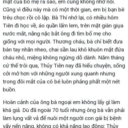
mặt của bố mẹ ra sao, em cũng không nhớ nổi.
Cũng vì điều này mà có một thời gian, em bị bạn bè
trêu chọc rồi cô lập. Bà Thí nhớ lại, có nhiều hôm
Tiên đi học về, áo quần lấm lem, trên mặt giàn giụa
nước mắt, nằng nặc bắt ông đi tìm bố mẹ cho
giống với mọi người. Thương cháu, bà chỉ biết đưa
bàn tay nhăn nheo, chai sần lau khô khuôn mặt đứa
cháu nhỏ, miệng không ngừng dỗ dành. Năm tháng
cứ thế trôi qua, Thủy Tiên nay đã hiểu chuyện, sống
cởi mở hơn với những người xung quanh nhưng
trong đôi mắt của cô bé luôn phảng phất một nét
buồn.
Hoàn cảnh của ông bà ngoại em không lấy gì làm
khá giả. Dù đã ngoài 70 tuổi nhưng ông bà vẫn phải
làm lụng vất vả để nuôi một người con gái bị bệnh
vẩy nến nặng, không có khả năng lao động; Thủy