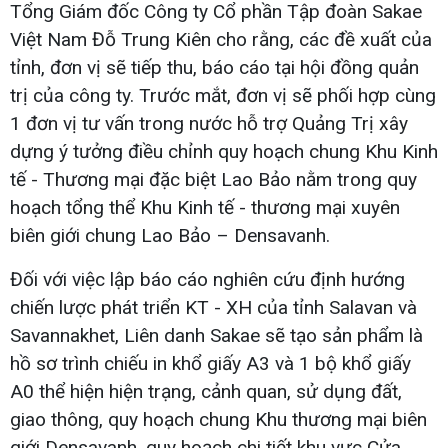
Tổng Giám đốc Công ty Cổ phần Tập đoàn Sakae
Việt Nam Đỗ Trung Kiên cho rằng, các đề xuất của
tỉnh, đơn vị sẽ tiếp thu, báo cáo tại hội đồng quản
trị của công ty. Trước mắt, đơn vị sẽ phối hợp cùng
1 đơn vị tư vấn trong nước hỗ trợ Quảng Trị xây
dựng ý tưởng điều chỉnh quy hoạch chung Khu Kinh
tế - Thương mại đặc biệt Lao Bảo nằm trong quy
hoạch tổng thể Khu Kinh tế - thương mại xuyên
biên giới chung Lao Bảo – Densavanh.
Đối với việc lập báo cáo nghiên cứu định hướng
chiến lược phát triển KT - XH của tỉnh Salavan và
Savannakhet, Liên danh Sakae sẽ tạo sản phẩm là
hồ sơ trình chiếu in khổ giấy A3 và 1 bộ khổ giấy
A0 thể hiện hiện trạng, cảnh quan, sử dụng đất,
giao thông, quy hoạch chung Khu thương mại biên
giới Densavanh, quy hoạch chi tiết khu vực Cửa