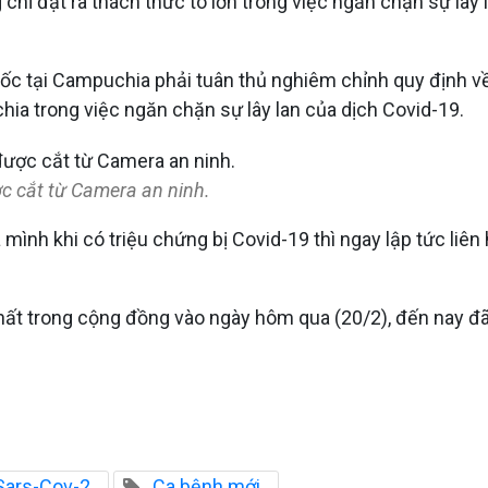
hỉ đặt ra thách thức to lớn trong việc ngăn chặn sự lây
ốc tại Campuchia phải tuân thủ nghiêm chỉnh quy định v
ia trong việc ngăn chặn sự lây lan của dịch Covid-19.
c cắt từ Camera an ninh.
nh khi có triệu chứng bị Covid-19 thì ngay lập tức liên h
t trong cộng đồng vào ngày hôm qua (20/2), đến nay đã p
 Sars-Cov-2
Ca bệnh mới