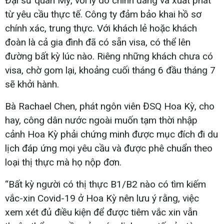
Đại sứ quán Mỹ, với lý do chính đáng và xuất phát
từ yêu cầu thực tế. Công ty đảm bảo khai hồ sơ
chính xác, trung thực. Với khách lẻ hoặc khách
đoàn là cả gia đình đã có sẵn visa, có thể lên
đường bất kỳ lúc nào. Riêng những khách chưa có
visa, chờ gom lại, khoảng cuối tháng 6 đầu tháng 7
sẽ khởi hành.
Bà Rachael Chen, phát ngôn viên ĐSQ Hoa Kỳ, cho
hay, công dân nước ngoài muốn tạm thời nhập
cảnh Hoa Kỳ phải chứng minh được mục đích đi du
lịch đáp ứng mọi yêu cầu và được phê chuẩn theo
loại thị thực mà họ nộp đơn.
“Bất kỳ người có thị thực B1/B2 nào có tìm kiếm
vắc-xin Covid-19 ở Hoa Kỳ nên lưu ý rằng, việc
xem xét đủ điều kiện để được tiêm vắc xin vẫn