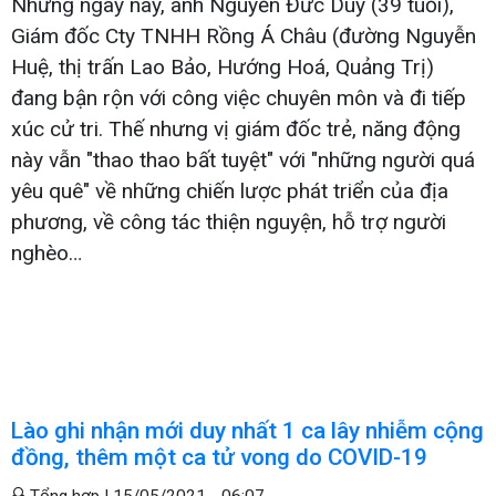
Những ngày này, anh Nguyễn Đức Duy (39 tuổi),
Giám đốc Cty TNHH Rồng Á Châu (đường Nguyễn
Huệ, thị trấn Lao Bảo, Hướng Hoá, Quảng Trị)
đang bận rộn với công việc chuyên môn và đi tiếp
xúc cử tri. Thế nhưng vị giám đốc trẻ, năng động
này vẫn "thao thao bất tuyệt" với "những người quá
yêu quê" về những chiến lược phát triển của địa
phương, về công tác thiện nguyện, hỗ trợ người
nghèo…
Lào ghi nhận mới duy nhất 1 ca lây nhiễm cộng
đồng, thêm một ca tử vong do COVID-19
Tổng hợp |
15/05/2021 - 06:07