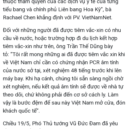
thuộc thẩm quyền của các dịch vụ y tế của từng
tiểu bang và chính phủ Liên bang Hoa Kỳ”, bà
Rachael Chen khẳng định với PV. VietNamNet.
Đối với những người đã được tiêm vắc-xin có nhu
cầu về nước, hoặc trường hợp đi du lịch kết hợp
tiêm vắc-xin như trên, ông Trần Thế Dũng bày
tỏ: “Tôi rất mong những ai đã được tiêm vắc xin khi
về Việt Nam chỉ cần có chứng nhận PCR âm tính
của nước sở tại, xét nghiệm 48 tiếng trước khi lên
máy bay. Khi hạ cánh, chúng tôi sẵn sàng ngồi chờ
xét nghiệm, nếu kết quả âm tính sẽ được về nhà tự
theo dõi, chứ không phải đến cơ sở cách ly. Làm
vậy là bước đệm để sau này Việt Nam mở cửa, đón
khách quốc tế”.
Chiều 19/5, Phó Thủ tướng Vũ Đức Đam đã yêu