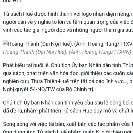
hóa Huế.''
Tủ sách Huế được hình thành với logo nhận diện riêng
người dân về ý nghĩa to lớn và tầm quan trọng của việc đ
vinh các tác giả, người đọc và những người tham gia sưu 
Hoàng Thành (Đại Nội Huế). (Ảnh: Hoàng Hùng/TTXVN)
Phát biểu tại buổi lễ, Chủ tịch Ủy ban Nhân dân tỉnh 
qua sách, phát triển văn hóa đọc, giới thiệu các cuốn s
nghiên cứu Thừa Thiên-Huế trên tất cả các lĩnh vực...,
Nghị quyết 54-NQ/TW của Bộ Chính trị.
Chủ tịch Ủy ban Nhân dân tỉnh yêu cầu sau lễ công bố, 
đã đề ra, nhằm phát triển Tủ sách Huế quy mô và chất 
Song song với việc tái bản, xuất bản các tác phẩm của 
ứng dụng App Tủ sách Huế nhằm quản lý, giới thiệu nội