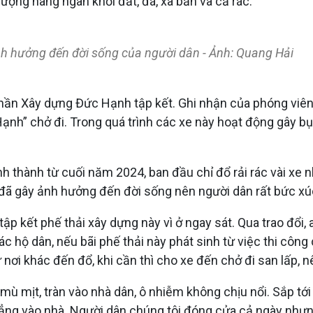
ượng hàng ngàn khối đất, đá, xà bần và cả rác.
nh hưởng đến đời sống của người dân - Ảnh: Quang Hải
phần Xây dựng Đức Hạnh tập kết. Ghi nhận của phóng viên
h” chở đi. Trong quá trình các xe này hoạt động gây bụi
ình thành từ cuối năm 2024, ban đầu chỉ đổ rải rác vài xe 
 đã gây ảnh hưởng đến đời sống nên người dân rất bức xú
ập kết phế thải xây dựng này vì ở ngay sát. Qua trao đổi,
c hộ dân, nếu bãi phế thải này phát sinh từ việc thi công 
nơi khác đến đổ, khi cần thì cho xe đến chở đi san lấp, 
 mù mịt, tràn vào nhà dân, ô nhiễm không chịu nổi. Sắp tới
ổi thẳng vào nhà. Người dân chúng tôi đóng cửa cả ngày 