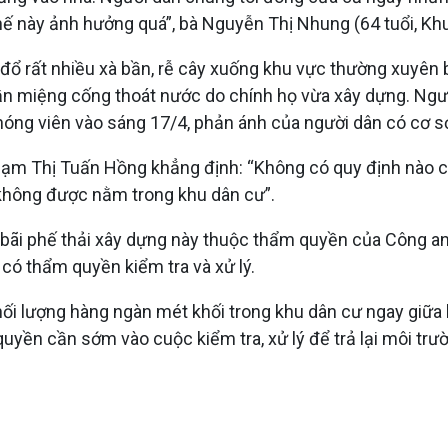
i thế này ảnh hưởng quá”, bà Nguyễn Thị Nhung (64 tuổi, K
đổ rất nhiều xà bần, rễ cây xuống khu vực thường xuyên
n miệng cống thoát nước do chính họ vừa xây dựng. Người
phóng viên vào sáng 17/4, phản ánh của người dân có cơ s
ạm Thị Tuấn Hồng khẳng định: “Không có quy định nào cho
 không được nằm trong khu dân cư”.
 bãi phế thải xây dựng này thuộc thẩm quyền của Công an 
có thẩm quyền kiểm tra và xử lý.
khối lượng hàng ngàn mét khối trong khu dân cư ngay giữa
yền cần sớm vào cuộc kiểm tra, xử lý để trả lại môi trư