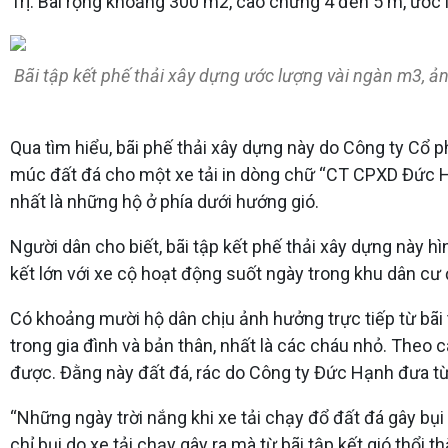
Trị. Bãi rộng khoảng 300 m2, cao chừng 4 đến 5 m, ước l
Bãi tập kết phế thải xây dựng ước lượng vài ngàn m3, ả
Qua tìm hiểu, bãi phế thải xây dựng này do Công ty Cổ 
múc đất đá cho một xe tải in dòng chữ “CT CPXD Đức Hạn
nhất là những hộ ở phía dưới hướng gió.
Người dân cho biết, bãi tập kết phế thải xây dựng này h
kết lớn với xe cộ hoạt động suốt ngày trong khu dân cư
Có khoảng mười hộ dân chịu ảnh hưởng trực tiếp từ bãi t
trong gia đình và bản thân, nhất là các cháu nhỏ. Theo cá
được. Đằng này đất đá, rác do Công ty Đức Hạnh đưa từ 
“Những ngày trời nắng khi xe tải chạy đổ đất đá gây bụi
chỉ bụi do xe tải chạy gây ra mà từ bãi tập kết gió th