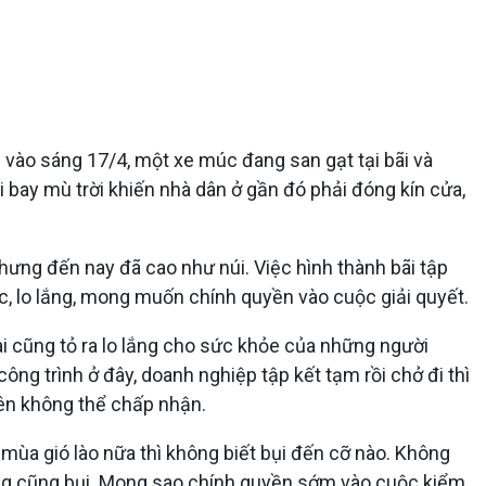
 vào sáng 17/4, một xe múc đang san gạt tại bãi và
 bay mù trời khiến nhà dân ở gần đó phải đóng kín cửa,
nhưng đến nay đã cao như núi. Việc hình thành bãi tập
c, lo lắng, mong muốn chính quyền vào cuộc giải quyết.
 ai cũng tỏ ra lo lắng cho sức khỏe của những người
công trình ở đây, doanh nghiệp tập kết tạm rồi chở đi thì
nên không thể chấp nhận.
 mùa gió lào nữa thì không biết bụi đến cỡ nào. Không
nhưng cũng bụi. Mong sao chính quyền sớm vào cuộc kiểm