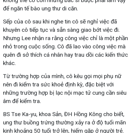
không thể có con nhưng bác sĩ buộc phải làm vậy
để ngăn tế bào ung thư di căn.
Sếp của cô sau khi nghe tin cô sẽ nghỉ việc đã
khuyên cô tiếp tục và sẵn sàng giao bớt việc đi.
Nhưng Lee nhận ra rằng công việc chỉ là một phần
nhỏ trong cuộc sống. Cô đã lao vào công việc mà
quên đi sở thích cá nhân hay trau dồi các kiến thức
khác.
Từ trường hợp của mình, cô kêu gọi mọi phụ nữ
nên đi kiểm tra sức khoẻ định kỳ, đặc biệt với
những trường hợp bị lạc nội mạc tử cung cần siêu
âm để kiểm tra.
BS Tse Ka-yu, khoa Sản, ĐH Hồng Kông cho biết,
ung thư buồng trứng thường xảy ra ở độ tuổi mãn
kinh khoảng 50 tuổi trở lên, hiếm gặp ở người trẻ.