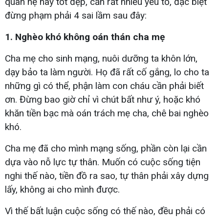
quan hệ này tốt đẹp, cần rất nhiều yếu tố, đặc biệt
đừng phạm phải 4 sai lầm sau đây:
1. Nghèo khó không oán thán cha mẹ
Cha mẹ cho sinh mạng, nuôi dưỡng ta khôn lớn,
dạy bảo ta làm người. Họ đã rất cố gắng, lo cho ta
những gì có thể, phận làm con cháu cần phải biết
ơn. Đừng bao giờ chỉ vì chút bất như ý, hoặc khó
khăn tiền bạc mà oán trách mẹ cha, chê bai nghèo
khó.
Cha mẹ đã cho mình mạng sống, phần còn lại cần
dựa vào nỗ lực tự thân. Muốn có cuộc sống tiện
nghi thế nào, tiền đồ ra sao, tự thân phải xây dựng
lấy, không ai cho mình được.
Vì thế bất luận cuộc sống có thế nào, đều phải có