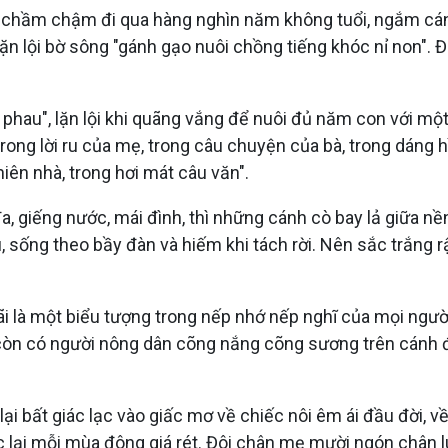
a chầm chậm đi qua hàng nghìn năm không tuổi, ngắm cánh 
ặn lội bờ sông "gánh gạo nuôi chồng tiếng khóc nỉ non". Đâ
ng phau", lặn lội khi quãng vắng để nuôi đủ năm con với 
 trong lời ru của mẹ, trong câu chuyện của bà, trong dá
iên nhà, trong hơi mát câu văn".
 giếng nước, mái đình, thì những cánh cò bay lả giữa nề
ống theo bầy đàn và hiếm khi tách rời. Nên sắc trắng rậ
ãi là một biểu tượng trong nếp nhớ nếp nghĩ của mọi ngườ
còn có người nông dân cõng nắng cõng sương trên cánh đồ
a lại bất giác lạc vào giấc mơ về chiếc nôi êm ái đầu đời
 lại mỗi mùa đông giá rét. Đôi chân mẹ mười ngón chân 