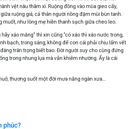
hành vệt nâu thâm xì. Ruộng đồng vào mùa gieo cấy,
 giữa ruộng giá, cả thân người nồng đậm mùi bùn tanh.
 muốt, như lòng mẹ hiền thanh sạch giữa cheo leo.
hãy xáo măng" thì xin cũng "có xáo thì xáo nước trong,
h bạch, trong sáng, không để con cái phải chịu lấm vết
 đáng trân trọng biết bao. Đời người suy cho cùng đứng
Sống trong nhung lụa mà vẫn khiêm nhường. Ấy là cái
uở, thương suốt một đời mưa nắng ngàn xưa...
h phúc?