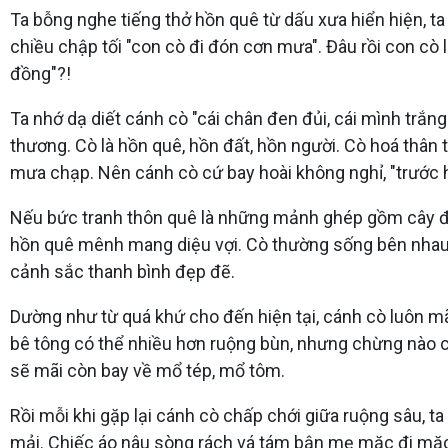
Ta bỗng nghe tiếng thở hồn quê từ dấu xưa hiển hiện, t
chiều chập tối "con cò đi đón cơn mưa". Đâu rồi con cò l
đồng"?!
Ta nhớ dạ diết cánh cò "cái chân đen đủi, cái mình trắ
thương. Cò là hồn quê, hồn đất, hồn người. Cò hoá thân
mưa chạp. Nên cánh cò cứ bay hoài không nghỉ, "trước h
Nếu bức tranh thôn quê là những mảnh ghép gồm cây đa,
hồn quê mênh mang diệu vợi. Cò thường sống bên nhau, s
cảnh sắc thanh bình đẹp đẽ.
Dường như từ quá khứ cho đến hiện tại, cánh cò luôn m
bê tông có thể nhiều hơn ruộng bùn, nhưng chừng nào 
sẽ mãi còn bay về mổ tép, mổ tôm.
Rồi mỗi khi gặp lại cánh cò chấp chới giữa ruộng sâu, t
mải. Chiếc áo nâu sòng rách vá tám bận mẹ mặc đi mặc