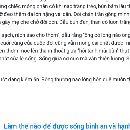
ng chiếc móng chân có khi nào trắng trẻo, bùn bám lâu t
ỡ đeo thêm đá lớn nặng vài cân. Đôi chân trần gồng mình
gầy mẹ che chở đời con. Dẫu bùn đen, thân cò luôn trắng
sạch, rách sao cho thơm", dẫu rằng "ông có lòng nào ông 
 cuối cùng của cuộc đời cũng vẫn mong cái chết được min
sen thơm mọc lên thanh thoát giữa "hôi tanh mùi bùn" thật
 nhất của lẽ sống. Sống giữa cơ cực mà vẫn thiện lương. 
uốt đang kiếm ăn. Bỗng thương nao lòng hồn quê muôn th
Làm thế nào để được sống bình an và hạn