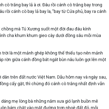
cò trắng bay lả à ơi. Đâu rồi cánh cò trắng bay trong
u rồi cánh cò bay lả bay la, "bay từ Cửa phủ, bay ra cánh
một chồng mà Tú Xương suốt một đời đau đáu kính
ng hình cha khum khum gieo cày dưới đồng sâu mỗi mùa
n trời là một mảnh ghép không thể thiếu tạo nên mảnh
p rờn giữa cánh đồng bát ngát bùn nâu luôn gợi lên một
i dân trên đất nước Việt Nam. Dẫu hôm nay và ngày sau,
ng cấy gặt, thì chừng đó cánh cò trắng nhất định vẫn
, về dáng mẹ lòng bà những năm xưa gió lạnh buồn mê
luôn bám chặt vào mặt đường trơn nhoè đất đỏ, mỗi