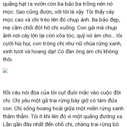
quẳng hạt ra vườn còn ba bảo ba trồng nên nó
mọc. Sao cũng được, với tôi là vậy. Tôi thấy cây
mọc cao và chị trèo lên đó chụp ảnh. Ba bảo đẹp,
mẹ cầm chổi đót hờ chị xuống. Con gái mà chụp
ảnh nơi cây lớn lại còn xõa tóc, quỷ nó ám cho... tôi
cười hùi hụi, con trông chị như nữ chúa rừng xanh,
xinh tươi và hoang dại! Có đàn ông ám chị không
thôi.
Rồi câu nói đùa của tôi cụt đuôi mắc vào cuộc đời
chị. Chị yêu một gã trai rừng bây giờ có tám đứa
con. Chị sống hoang hoải giữa một miền rừng xanh
thăm thẳm. Tôi ít khi lên đó vì một quãng đường xa.
Lần gần đây nhất đến chỗ chị, chàng trai rừng bỏ