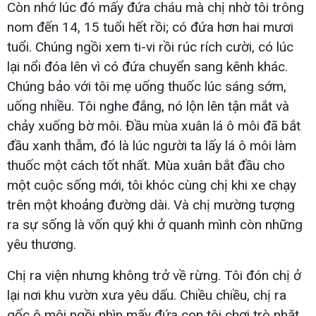
Còn nhớ lúc đó mấy đứa cháu mà chị nhờ tôi trông
nom đến 14, 15 tuổi hết rồi; có đứa hơn hai mươi
tuổi. Chúng ngồi xem ti-vi rồi rúc rích cười, có lúc
lại nổi đóa lên vì có đứa chuyển sang kênh khác.
Chúng bảo với tôi mẹ uống thuốc lúc sáng sớm,
uống nhiều. Tôi nghe đắng, nó lộn lên tận mắt và
chảy xuống bờ môi. Đầu mùa xuân lá ô môi đã bắt
đầu xanh thẫm, đó là lúc người ta lấy lá ô môi làm
thuốc một cách tốt nhất. Mùa xuân bắt đầu cho
một cuộc sống mới, tôi khóc cùng chị khi xe chạy
trên một khoảng đường dài. Và chị mường tượng
ra sự sống là vốn quý khi ở quanh mình còn những
yêu thương.
Chị ra viện nhưng không trở về rừng. Tôi đón chị ở
lại nơi khu vườn xưa yêu dấu. Chiều chiều, chị ra
gốc ô môi ngồi nhìn mấy đứa con tôi chơi trò nhặt