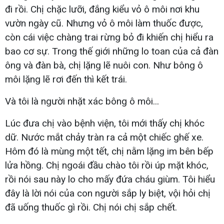
đi rồi. Chị chặc lưỡi, đắng kiểu vỏ ô môi nơi khu
vườn ngày cũ. Nhưng vỏ ô môi làm thuốc được,
còn cái việc chàng trai rừng bỏ đi khiến chị hiểu ra
bao cơ sự. Trong thế giới những lo toan của cả đàn
ông và đàn bà, chị lặng lẽ nuôi con. Như bông ô
môi lặng lẽ rơi đến thì kết trái.
Và tôi là người nhặt xác bông ô môi...
Lúc đưa chị vào bệnh viện, tôi mới thấy chị khóc
dữ. Nước mắt chảy tràn ra cả một chiếc ghế xe.
Hôm đó là mùng một tết, chị nằm lặng im bên bếp
lửa hồng. Chị ngoái đầu chào tôi rồi úp mặt khóc,
rồi nói sau này lo cho mấy đứa cháu giùm. Tôi hiểu
đây là lời nói của con người sắp ly biệt, vội hỏi chị
đã uống thuốc gì rồi. Chị nói chị sắp chết.