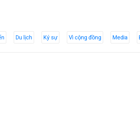
ển
Du lịch
Ký sự
Vì cộng đồng
Media