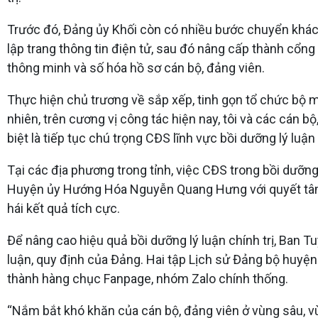
Trước đó, Đảng ủy Khối còn có nhiều bước chuyển khác đ
lập trang thông tin điện tử, sau đó nâng cấp thành cổn
thông minh và số hóa hồ sơ cán bộ, đảng viên.
Thực hiện chủ trương về sắp xếp, tinh gọn tổ chức bộ m
nhiên, trên cương vị công tác hiện nay, tôi và các cán 
biệt là tiếp tục chú trọng CĐS lĩnh vực bồi dưỡng lý luận 
Tại các địa phương trong tỉnh, việc CĐS trong bồi dưỡn
Huyện ủy Hướng Hóa Nguyễn Quang Hưng với quyết tâm c
hái kết quả tích cực.
Để nâng cao hiệu quả bồi dưỡng lý luận chính trị, Ban Tuy
luận, quy định của Đảng. Hai tập Lịch sử Đảng bộ huy
thành hàng chục Fanpage, nhóm Zalo chính thống.
“Nắm bắt khó khăn của cán bộ, đảng viên ở vùng sâu, vùng