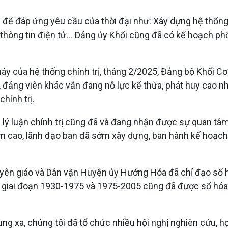
ể đáp ứng yêu cầu của thời đại như: Xây dựng hệ thống hộ
g thông tin điện tử... Đảng ủy Khối cũng đã có kế hoạch 
áy của hệ thống chính trị, tháng 2/2025, Đảng bộ Khối Cơ
bộ, đảng viên khác vẫn đang nỗ lực kế thừa, phát huy cao 
chính trị.
g lý luận chính trị cũng đã và đang nhận được sự quan t
ao, lãnh đạo ban đã sớm xây dựng, ban hành kế hoạch CĐ
ên giáo và Dân vận Huyện ủy Hướng Hóa đã chỉ đạo số hóa cá
ện giai đoạn 1930-1975 và 1975-2005 cũng đã được số hó
 xa, chúng tôi đã tổ chức nhiều hội nghị nghiên cứu, học 