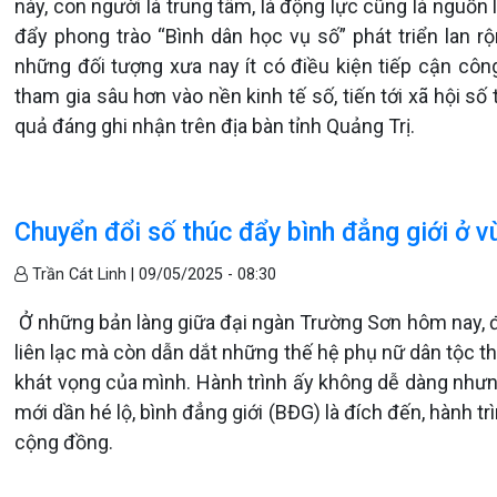
này, con người là trung tâm, là động lực cũng là nguồn
đẩy phong trào “Bình dân học vụ số” phát triển lan r
những đối tượng xưa nay ít có điều kiện tiếp cận cô
tham gia sâu hơn vào nền kinh tế số, tiến tới xã hội 
quả đáng ghi nhận trên địa bàn tỉnh Quảng Trị.
Chuyển đổi số thúc đẩy bình đẳng giới ở 
Trần Cát Linh |
09/05/2025 - 08:30
Ở những bản làng giữa đại ngàn Trường Sơn hôm nay, đi
liên lạc mà còn dẫn dắt những thế hệ phụ nữ dân tộc thi
khát vọng của mình. Hành trình ấy không dễ dàng nhưn
mới dần hé lộ, bình đẳng giới (BĐG) là đích đến, hành 
cộng đồng.