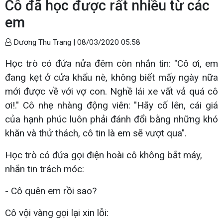
Cô đã học được rất nhiều từ các
em
Dương Thu Trang |
08/03/2020 05:58
Học trò có đứa nửa đêm còn nhắn tin: "Cô ơi, em
đang kẹt ở cửa khẩu nè, không biết mấy ngày nữa
mới được về với vợ con. Nghề lái xe vất vả quá cô
ơi!." Cô nhẹ nhàng động viên: "Hãy cố lên, cái giá
của hạnh phúc luôn phải đánh đổi bằng những khó
khăn và thử thách, cô tin là em sẽ vượt qua".
Học trò có đứa gọi điện hoài cô không bắt máy,
nhắn tin trách móc:
- Cô quên em rồi sao?
Cô vội vàng gọi lại xin lỗi: