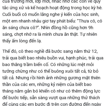
của trường mới, lớp mới, nhắc nhở các con về quy
tắc ứng xử và kế hoạch hoạt động trong học kỳ hè.
Cuối buổi cô muốn lắng nghe ý kiến của học sinh,
một em nhanh nhảu giơ tay phát biểu: "Thưa cô, cô
ăn sáng chưa cô?". Nhìn đồng hồ cũng hơn 9h
sáng, chợt nhớ ra là mình chưa ăn thật. Tự nhiên
thấy ấm lòng đến lạ.
Thế đó, cô theo nghề đã bước sang năm thứ 12,
trải qua biết bao nhiêu buồn vui, hạnh phúc, trải qua
bao thăng trầm biến cố. Có những lúc mệt mỏi
tưởng chừng như có thể buông xuôi tất cả, từ bỏ
tất cả. Nhưng rồi hình ảnh những gương mặt thiên
thần của các em, những kỷ niệm của biết bao
tháng năm gắn bó khiến cô như có thêm động lực
để bước tiếp, sẵn sàng vượt qua những thử thách
để cùng các em bước đi trên con đường đến ngày