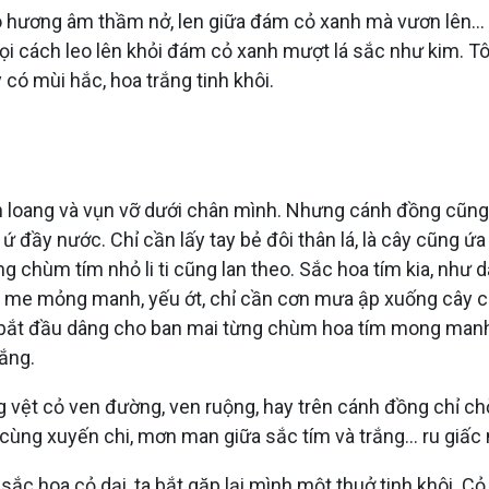
 hương âm thầm nở, len giữa đám cỏ xanh mà vươn lên... 
mọi cách leo lên khỏi đám cỏ xanh mượt lá sắc như kim. Tô
 có mùi hắc, hoa trắng tinh khôi.
loang và vụn vỡ dưới chân mình. Nhưng cánh đồng cũng l
p ứ đầy nước. Chỉ cần lấy tay bẻ đôi thân lá, là cây cũng ứ
g chùm tím nhỏ li ti cũng lan theo. Sắc hoa tím kia, như dấu
 me mỏng manh, yếu ớt, chỉ cần cơn mưa ập xuống cây c
 bắt đầu dâng cho ban mai từng chùm hoa tím mong manh v
ắng.
ệt cỏ ven đường, ven ruộng, hay trên cánh đồng chỉ chờ dị
ùng xuyến chi, mơn man giữa sắc tím và trắng... ru giấ
 sắc hoa cỏ dại, ta bắt gặp lại mình một thuở tinh khôi. 