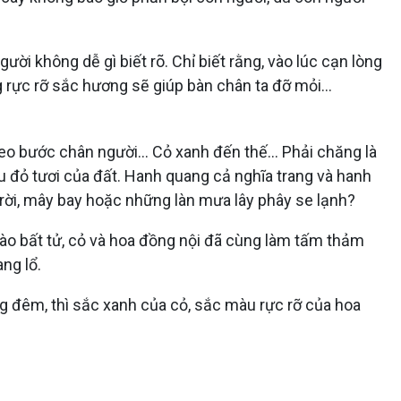
i không dễ gì biết rõ. Chỉ biết rằng, vào lúc cạn lòng
rực rỡ sắc hương sẽ giúp bàn chân ta đỡ mỏi...
o bước chân người... Cỏ xanh đến thế... Phải chăng là
 đỏ tươi của đất. Hanh quang cả nghĩa trang và hanh
 trời, mây bay hoặc những làn mưa lây phây se lạnh?
 vào bất tử, cỏ và hoa đồng nội đã cùng làm tấm thảm
ng lổ.
g đêm, thì sắc xanh của cỏ, sắc màu rực rỡ của hoa