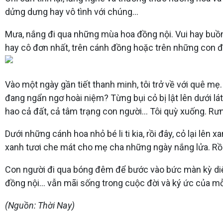
dửng dưng hay vô tình với chúng...
Mưa, nắng đi qua những mùa hoa đồng nội. Vui hay buồn v
hay cô đơn nhất, trên cánh đồng hoặc trên những con đư
Vào một ngày gần tiết thanh minh, tôi trở về với quê m
đang ngẩn ngơ hoài niệm? Từng bụi cỏ bị lật lên dưới 
hao cả đất, cả tâm trạng con người... Tôi quỳ xuống. Rư
Dưới những cánh hoa nhỏ bé li ti kia, rồi đây, cỏ lại l
xanh tươi che mát cho mẹ cha những ngày nắng lửa. Rồi 
Con người đi qua bóng đêm để bước vào bức màn kỳ diệu
đồng nội... vẫn mãi sống trong cuộc đời và ký ức của mỗi
(Nguồn: Thời Nay)