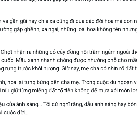
à gần gũi hay chia xa cũng đi qua các đời hoa mà con ngườ
ờng gập ghềnh, xa ngái, những loài hoa không tên nhưng 
ẹ. Chợt nhận ra những cỏ cây đồng nội trầm ngâm ngoái the
lát cuốc. Mầu xanh nhanh chóng được nhường chỗ cho mầu
ng rưng trước khói hương. Giờ này, mẹ cha có nhìn rõ đất
ên xanh, hoa lại tưng bừng bên cha mẹ. Trong cuộc du ngoạn
níu giữ từng miếng đất tổ tiên không để mưa xói mòn loa
 của ánh sáng... Tôi cứ nghĩ rằng, dẫu ánh sáng hay bón
 cuộc đời...