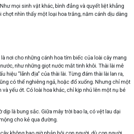
Như mọi sinh vật khác, bình đẳng và quyết liệt khẳng
i chợt nhìn thấy một loại hoa trắng, năm cánh dịu dàng
à nơi cho những cánh hoa tím biếc của loài cây mang
a nước, như những giọt nước mắt tinh khôi. Thài lài mê
 hiệu “lãnh địa” của thài lài. Từng đám thài lài lan ra,
ũng có thể nghiêng ngả, hoặc đổ xuống. Nhưng chỉ một
à yếu ớt. Có loài hoa khác, chỉ kịp nhú lên một nụ bé
p là bung sắc. Giữa mây trời bao la, có vệt lau dại
c mộng cho kẻ qua đường.
Cỏ cây không bao giờ phản bội con người, dù con người