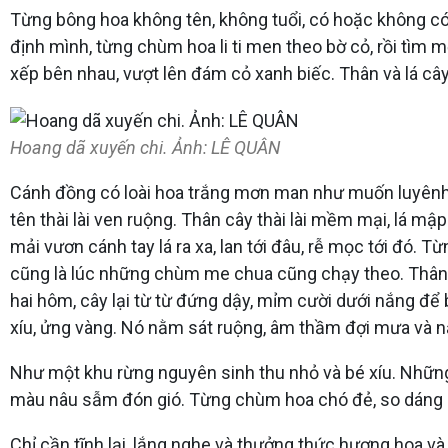
Từng bông hoa không tên, không tuổi, có hoặc không có
định mình, từng chùm hoa li ti men theo bờ cỏ, rồi tìm 
xếp bên nhau, vượt lên đám cỏ xanh biếc. Thân và lá cây
Hoang dã xuyến chi. Ảnh: LÊ QUÂN
Cánh đồng có loài hoa trắng mơn man như muốn luyênh 
tên thài lài ven ruộng. Thân cây thài lài mềm mại, lá mậ
mải vươn cánh tay lá ra xa, lan tới đâu, rễ mọc tới đó. Từn
cũng là lúc những chùm me chua cũng chạy theo. Thân
hai hôm, cây lại từ từ đứng dậy, mỉm cười dưới nắng để
xíu, ửng vàng. Nó nằm sát ruộng, âm thầm đợi mưa và n
Như một khu rừng nguyên sinh thu nhỏ và bé xíu. Những v
màu nâu sẫm đón gió. Từng chùm hoa chó đẻ, so dáng c
Chỉ cần tĩnh lại, lắng nghe và thưởng thức hương hoa và