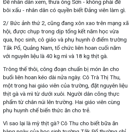
Để nhân dân xem, thưa ông Sơn - không phải để
bôi xấu - nhân dân có quyền biết Đảng viên làm gì.
2/ Bức ảnh thứ 2, cũng đang xôn xao trên mạng xã
hội, được chụp trong dịp tổng kết năm học vừa
qua, học sinh, cô giáo và phụ huynh ở điểm trường
Tắk Pổ, Quảng Nam, tổ chức liên hoan cuối năm
với nguyên liệu là 40 kg mì và 18 kg thịt gà.
Trông thế thôi, công đoạn chuẩn bị món ăn cho
buổi liên hoan kéo dài nửa ngày. Cô Trà Thị Thu,
một trong hai giáo viên của trường, đặt nguyên liệu
thịt gà và mì từ dưới xuôi. Người dân cõng thực
phẩm từ chân núi lên trường. Hai giáo viên cùng
phụ huynh chế biến thức ăn cho trẻ.
Vì sao lại là mỳ thịt gà? Cô Thu cho biết bữa ăn
hàng ngày của học sinh trường Tắk Pổ thường chỉ