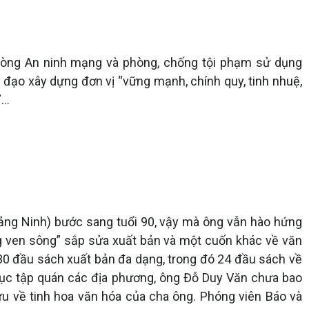
hòng An ninh mạng và phòng, chống tội phạm sử dụng
ạo xây dựng đơn vị “vững mạnh, chính quy, tinh nhuệ,
..
uảng Ninh) bước sang tuổi 90, vậy mà ông vẫn hào hứng
g ven sông” sắp sửa xuất bản và một cuốn khác về văn
 30 đầu sách xuất bản đa dạng, trong đó 24 đầu sách về
tục tập quán các địa phương, ông Đỗ Duy Văn chưa bao
ứu về tinh hoa văn hóa của cha ông. Phóng viên Báo và