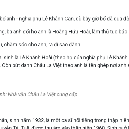
ới bố anh - nghĩa phụ Lê Khánh Căn, dù bây giờ bố đã qua đờ
àng, ba anh đổi họ anh là Hoàng Hữu Hoài, làm thủ tục bảo
u, chăm sóc cho anh, ra đi sao đành.
i sinh là Lê Khánh Hoài (theo họ của nghĩa phụ Lê Khánh 
 Còn bút danh Châu La Việt theo anh là tên ghép nơi anh 
Ảnh: Nhà văn Châu La Việt cung cấp
ân, sinh năm 1932, là một ca sĩ nổi tiếng trong thập niê
uyễn Tài Tuệ, được thu âm vào thập niên 1960. Sinh ra ở l