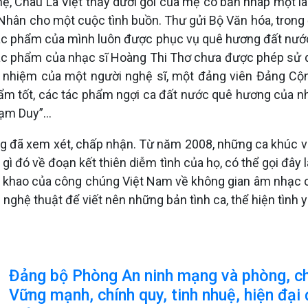
mẹ, Châu La Việt thấy dưới gối của mẹ có bản nháp một lá 
ân Nhân cho một cuộc tình buồn. Thư gửi Bộ Văn hóa, tron
tác phẩm của mình luôn được phục vụ quê hương đất nước
c tác phẩm của nhạc sĩ Hoàng Thi Thơ chưa được phép sử
h nhiệm của một người nghệ sĩ, một đảng viên Đảng Cộn
m tốt, các tác phẩm ngợi ca đất nước quê hương của nh
hạm Duy”…
ăng đã xem xét, chấp nhận. Từ năm 2008, những ca khúc v
 gì đó về đoạn kết thiên diễm tình của họ, có thể gọi đây 
 khao của công chúng Việt Nam về không gian âm nhạc củ
nghệ thuật để viết nên những bản tình ca, thể hiện tình
Đảng bộ Phòng An ninh mạng và phòng, c
Vững mạnh, chính quy, tinh nhuệ, hiện đại