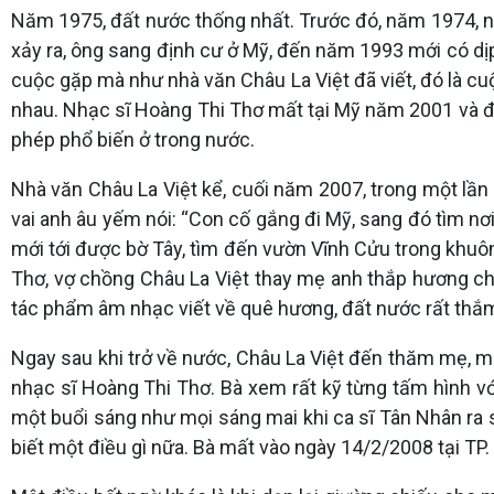
Năm 1975, đất nước thống nhất. Trước đó, năm 1974, nh
xảy ra, ông sang định cư ở Mỹ, đến năm 1993 mới có dị
cuộc gặp mà như nhà văn Châu La Việt đã viết, đó là cuộc
nhau. Nhạc sĩ Hoàng Thi Thơ mất tại Mỹ năm 2001 và đ
phép phổ biến ở trong nước.
Nhà văn Châu La Việt kể, cuối năm 2007, trong một lần
vai anh âu yếm nói: “Con cố gắng đi Mỹ, sang đó tìm nơ
mới tới được bờ Tây, tìm đến vườn Vĩnh Cửu trong khuô
Thơ, vợ chồng Châu La Việt thay mẹ anh thắp hương c
tác phẩm âm nhạc viết về quê hương, đất nước rất thắ
Ngay sau khi trở về nước, Châu La Việt đến thăm mẹ, 
nhạc sĩ Hoàng Thi Thơ. Bà xem rất kỹ từng tấm hình v
một buổi sáng như mọi sáng mai khi ca sĩ Tân Nhân ra 
biết một điều gì nữa. Bà mất vào ngày 14/2/2008 tại TP. 