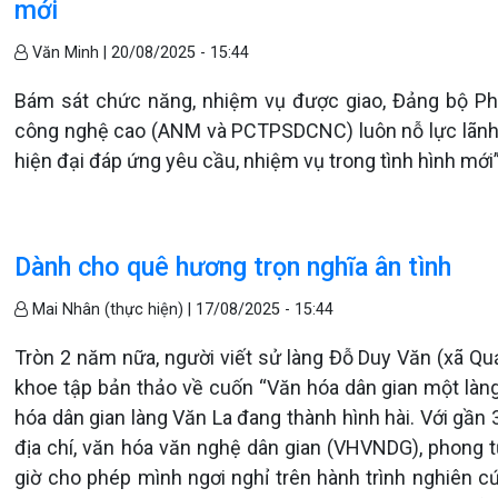
mới
Văn Minh |
20/08/2025 - 15:44
Bám sát chức năng, nhiệm vụ được giao, Đảng bộ P
công nghệ cao (ANM và PCTPSDCNC) luôn nỗ lực lãnh đ
hiện đại đáp ứng yêu cầu, nhiệm vụ trong tình hình mới”.
Dành cho quê hương trọn nghĩa ân tình
Mai Nhân (thực hiện) |
17/08/2025 - 15:44
Tròn 2 năm nữa, người viết sử làng Đỗ Duy Văn (xã Q
khoe tập bản thảo về cuốn “Văn hóa dân gian một làn
hóa dân gian làng Văn La đang thành hình hài. Với gần
địa chí, văn hóa văn nghệ dân gian (VHVNDG), phong 
giờ cho phép mình ngơi nghỉ trên hành trình nghiên c