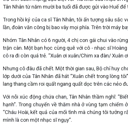
Tân Nhân từ năm mười ba tuổi đã được gửi vào Huế để
Trong hồi ký của ca sĩ Tân Nhân, tôi ấn tượng sâu sắc 
lần, đoàn văn công bị bao vây mọi phía. Trên trời máy b
Nhóm Tân Nhân có 6 người, 4 chị con gái chui vào rừng
trận càn. Một bạn học cùng quê với cô - nhạc sĩ Hoàng T
cô ra đi còn quá trẻ. “Xuân ơi xuân/Chim xa đàn/ Xuân ơ
Nhưng cô đâu đã chết. Một thời gian sau, Bộ chỉ huy 
lớp dưới của Tân Nhân đã hát “Xuân chết trong lòng tôi”
lang thang cầm roi quất ngang quất dọc trên các nẻo đ
Với nỗi xúc động chứa chan, Tân Nhân thầm nghĩ: “Biết 
hạnh”. Trong chuyến về thăm nhà ở vùng tạm chiếm ở T
“Cháu Hoài, kết quả của mối tình mà chúng tôi tưởng r
mình là con một nhạc sĩ ngụy”.