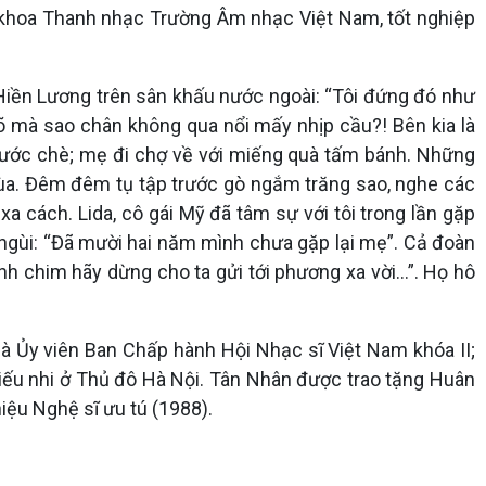
c khoa Thanh nhạc Trường Âm nhạc Việt Nam, tốt nghiệp
ờ Hiền Lương trên sân khấu nước ngoài: “Tôi đứng đó như
õ mà sao chân không qua nổi mấy nhịp cầu?! Bên kia là
g nước chè; mẹ đi chợ về với miếng quà tấm bánh. Những
chùa. Đêm đêm tụ tập trước gò ngắm trăng sao, nghe các
 cách. Lida, cô gái Mỹ đã tâm sự với tôi trong lần gặp
i ngùi: “Đã mười hai năm mình chưa gặp lại mẹ”. Cả đoàn
nh chim hãy dừng cho ta gửi tới phương xa vời…”. Họ hô
là Ủy viên Ban Chấp hành Hội Nhạc sĩ Việt Nam khóa II;
iếu nhi ở Thủ đô Hà Nội. Tân Nhân được trao tặng Huân
ệu Nghệ sĩ ưu tú (1988).