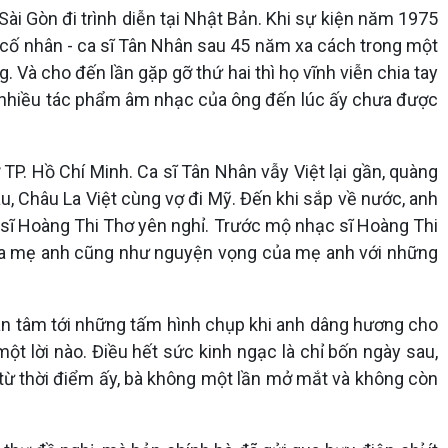
i Gòn đi trình diễn tại Nhật Bản. Khi sự kiện năm 1975
 cố nhân - ca sĩ Tân Nhân sau 45 năm xa cách trong một
. Và cho đến lần gặp gỡ thứ hai thì họ vĩnh viễn chia tay
à nhiều tác phẩm âm nhạc của ông đến lúc ấy chưa được
P. Hồ Chí Minh. Ca sĩ Tân Nhân vẫy Việt lại gần, quàng
u, Châu La Việt cùng vợ đi Mỹ. Đến khi sắp về nước, anh
 sĩ Hoàng Thi Thơ yên nghỉ. Trước mộ nhạc sĩ Hoàng Thi
của mẹ anh cũng như nguyện vọng của mẹ anh với những
an tâm tới những tấm hình chụp khi anh dâng hương cho
 lời nào. Điều hết sức kinh ngạc là chỉ bốn ngày sau,
 từ thời điểm ấy, bà không một lần mở mắt và không còn