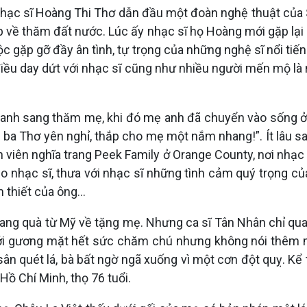
ạc sĩ Hoàng Thi Thơ dẫn đầu một đoàn nghệ thuật của Sà
p về thăm đất nước. Lúc ấy nhạc sĩ họ Hoàng mới gặp lại
 gặp gỡ đầy ân tình, tự trọng của những nghệ sĩ nổi tiếng
iều day dứt với nhạc sĩ cũng như nhiều người mến mộ l
 anh sang thăm mẹ, khi đó mẹ anh đã chuyển vào sống ở T
i ba Thơ yên nghỉ, thắp cho mẹ một nắm nhang!”. Ít lâu sa
n viên nghĩa trang Peek Family ở Orange County, nơi nhạc
ho nhạc sĩ, thưa với nhạc sĩ những tình cảm quý trọng 
m thiết của ông…
mang quà từ Mỹ về tặng mẹ. Nhưng ca sĩ Tân Nhân chỉ qu
ới gương mặt hết sức chăm chú nhưng không nói thêm một
sân quét lá, bà bất ngờ ngã xuống vì một cơn đột quỵ. Kể
Hồ Chí Minh, thọ 76 tuổi.