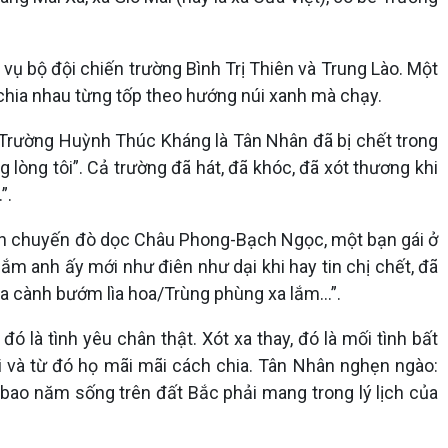
vụ bộ đội chiến trường Bình Trị Thiên và Trung Lào. Một
ọ chia nhau từng tốp theo hướng núi xanh mà chạy.
ề Trường Huỳnh Thúc Kháng là Tân Nhân đã bị chết trong
 lòng tôi”. Cả trường đã hát, đã khóc, đã xót thương khi
”.
rên chuyến đò dọc Châu Phong-Bạch Ngọc, một bạn gái ở
lắm anh ấy mới như điên như dại khi hay tin chị chết, đã
xa cành bướm lìa hoa/Trùng phùng xa lắm…”.
 là tình yêu chân thật. Xót xa thay, đó là mối tình bất
i và từ đó họ mãi mãi cách chia. Tân Nhân nghẹn ngào:
 bao năm sống trên đất Bắc phải mang trong lý lịch của