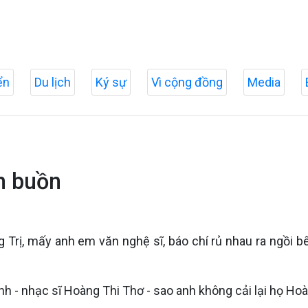
ển
Du lịch
Ký sự
Vì cộng đồng
Media
h buồn
 Trị, mấy anh em văn nghệ sĩ, báo chí rủ nhau ra ngồi bê
anh - nhạc sĩ Hoàng Thi Thơ - sao anh không cải lại họ Ho