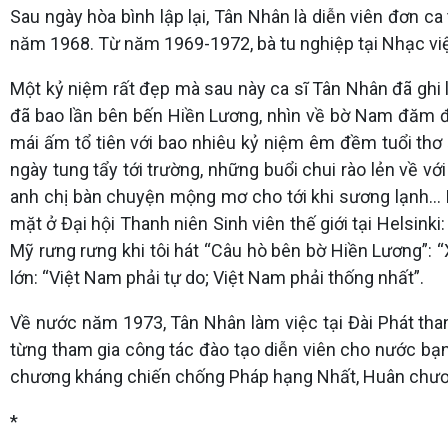
Sau ngày hòa bình lập lại, Tân Nhân là diễn viên đơn
năm 1968. Từ năm 1969-1972, bà tu nghiệp tại Nhạc viện
Một kỷ niệm rất đẹp mà sau này ca sĩ Tân Nhân đã ghi l
đã bao lần bên bến Hiền Lương, nhìn về bờ Nam đăm đắ
mái ấm tổ tiên với bao nhiêu kỷ niệm êm đềm tuổi thơ 
ngày tung tẩy tới trường, những buổi chui rào lẻn về 
anh chị bàn chuyện mộng mơ cho tới khi sương lạnh… Nơ
mặt ở Đại hội Thanh niên Sinh viên thế giới tại Helsin
Mỹ rưng rưng khi tôi hát “Câu hò bên bờ Hiền Lương”: 
lớn: “Việt Nam phải tự do; Việt Nam phải thống nhất”.
Về nước năm 1973, Tân Nhân làm việc tại Đài Phát than
từng tham gia công tác đào tạo diễn viên cho nước bạ
chương kháng chiến chống Pháp hạng Nhất, Huân chươn
*