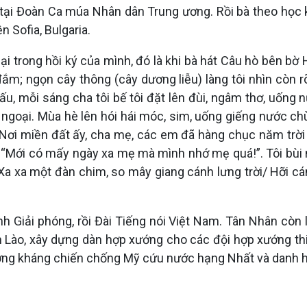
 ca tại Đoàn Ca múa Nhân dân Trung ương. Rồi bà theo họ
 Sofia, Bulgaria.
ại trong hồi ký của mình, đó là khi bà hát Câu hò bên b
m; ngọn cây thông (cây dương liễu) làng tôi nhìn còn r
ấu, mỗi sáng cha tôi bế tôi đặt lên đùi, ngâm thơ, uốn
với ngoại. Mùa hè lên hói hái móc, sim, uống giếng nước 
i miền đất ấy, cha mẹ, các em đã hàng chục năm trời xa
ki: “Mới có mấy ngày xa mẹ mà mình nhớ mẹ quá!”. Tôi bù
“Xa xa một đàn chim, so mây giang cánh lưng trời/ Hỡi cá
h Giải phóng, rồi Đài Tiếng nói Việt Nam. Tân Nhân còn 
n Lào, xây dựng dàn hợp xướng cho các đội hợp xướng th
g kháng chiến chống Mỹ cứu nước hạng Nhất và danh hi