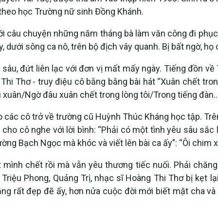
 theo học Trường nữ sinh Đồng Khánh.
với câu chuyện những năm tháng bà làm văn công đi phục 
ay, dưới sông ca nô, trên bộ địch vây quanh. Bị bất ngờ, h
 sâu, đứt liên lạc với đơn vị mất mấy ngày. Tiếng đồn v
hi Thơ - truy điệu cô bằng bằng bài hát “Xuân chết trong
i xuân/Ngờ đâu xuân chết trong lòng tôi/Trong tiếng đàn…
cho các cô trở về trường cũ Huỳnh Thúc Kháng học tập. T
 cho cô nghe với lời bình: “Phải có một tình yêu sâu sắc 
ường Bạch Ngọc mà khóc và viết lên bài ca ấy”: “Ôi chim 
mình chết rồi mà vẫn yêu thương tiếc nuối. Phải chăng đó
riệu Phong, Quảng Trị, nhạc sĩ Hoàng Thi Thơ bị kẹt lạ
ằng rất đẹp đẽ ấy, hơn nửa cuộc đời mới biết mặt cha và