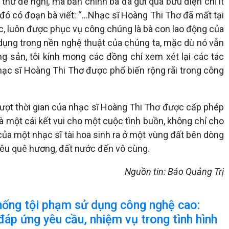
thư đề nghị, mà bản chính bà đã gửi qua bưu điện chỉ ít
g đó có đoạn bà viết: “…Nhạc sĩ Hoàng Thi Thơ đã mất tại
, luôn được phục vụ công chúng là bà con lao động của
 dụng trong nền nghệ thuật của chúng ta, mặc dù nó vẫn
g sản, tôi kính mong các đồng chí xem xét lại các tác
ạc sĩ Hoàng Thi Thơ được phổ biến rộng rãi trong công
ượt thời gian của nhạc sĩ Hoàng Thi Thơ được cấp phép
là một cái kết vui cho một cuộc tình buồn, không chỉ cho
a một nhạc sĩ tài hoa sinh ra ở một vùng đất bên dòng
 yêu quê hương, đất nước đến vô cùng.
Nguồn tin: Báo Quảng Trị
hống tội phạm sử dụng công nghệ cao:
 đáp ứng yêu cầu, nhiệm vụ trong tình hình