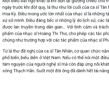
Một điều bất ngờ khác là khi dọn lại giường chiếu cho 
ngày trước khi đột quỵ, lá thư như lời cuối của ca sĩ T
Hoa Kỳ. Điều mong ước lớn nhất của nhạc sĩ là những 
xứ sở mình. Điều đáng tiếc vì những lý do lịch sử, cá
được lan truyền trong dân gian… Với tình cảm và trác
phẩm của nhạc sĩ Hoàng Thi Thơ, cho phép các tác phẩ
chúng như trường hợp với các tác phẩm của nhạc sĩ P
Từ lá thư đề nghị của ca sĩ Tân Nhân, cơ quan chức n
phổ biến, biểu diễn ở Việt Nam. Nếu có thể nói một điều
tâm nguyện của người nghệ sĩ mà còn đáp ứng nỗi khát
sông Thạch Hãn. Suốt một đời ông đã dành hết tài năng 