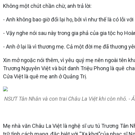
Không một chút chần chừ, anh trả lời:
- Anh không bao giờ đổi lại họ, bởi vì như thế là có lỗi v
- Vậy nghe nói sau này trong gia phả của gia tộc họ Ho
- Anh ở lại là vì thương mẹ. Cả một đời mẹ đã thương yê
Xin mở ngoặc nói thêm, vì yêu quý mẹ nên ngoài tên kha
Trương Nguyên Việt và bút danh Triệu Phong là quê cha.
Cửa Việt là quê mẹ anh ở Quảng Trị.
NSƯT Tân Nhân và con trai Châu La Việt khi còn nhỏ. - 
Mẹ nhà văn Châu La Việt là nghệ sĩ ưu tú Trương Tân Nh
trữ tình cách mạng, đặc biệt với “Xa khơi”của nhạc sĩ Ng