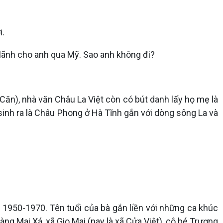
i.
 lãnh cho anh qua Mỹ. Sao anh không đi?
Căn), nhà văn Châu La Việt còn có bút danh lấy họ mẹ là
sinh ra là Châu Phong ở Hà Tĩnh gắn với dòng sông La và
n 1950-1970. Tên tuổi của bà gắn liền với những ca khúc
àng Mai Xá, xã Gio Mai (nay là xã Cửa Việt), cô bé Trương