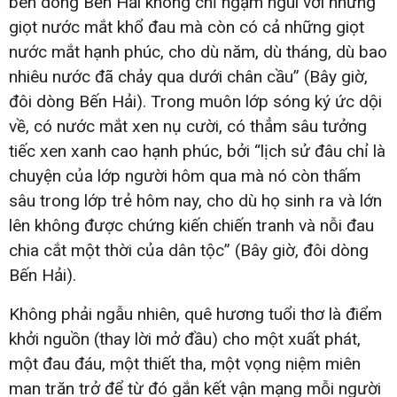
bên dòng Bến Hải không chỉ ngậm ngùi với những
giọt nước mắt khổ đau mà còn có cả những giọt
nước mắt hạnh phúc, cho dù năm, dù tháng, dù bao
nhiêu nước đã chảy qua dưới chân cầu” (Bây giờ,
đôi dòng Bến Hải). Trong muôn lớp sóng ký ức dội
về, có nước mắt xen nụ cười, có thẳm sâu tưởng
tiếc xen xanh cao hạnh phúc, bởi “lịch sử đâu chỉ là
chuyện của lớp người hôm qua mà nó còn thấm
sâu trong lớp trẻ hôm nay, cho dù họ sinh ra và lớn
lên không được chứng kiến chiến tranh và nỗi đau
chia cắt một thời của dân tộc” (Bây giờ, đôi dòng
Bến Hải).
Không phải ngẫu nhiên, quê hương tuổi thơ là điểm
khởi nguồn (thay lời mở đầu) cho một xuất phát,
một đau đáu, một thiết tha, một vọng niệm miên
man trăn trở để từ đó gắn kết vận mạng mỗi người