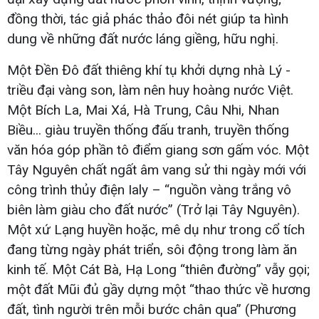
đồng thời, tác giả phác thảo đôi nét giúp ta hình
dung về những đất nước láng giềng, hữu nghị.
Một Đền Đô đất thiêng khí tụ khởi dựng nhà Lý -
triều đại vàng son, làm nên huy hoàng nước Việt.
Một Bích La, Mai Xá, Hà Trung, Câu Nhi, Nhan
Biều... giàu truyền thống đấu tranh, truyền thống
văn hóa góp phần tô điểm giang sơn gấm vóc. Một
Tây Nguyên chất ngất âm vang sử thi ngày mới với
công trình thủy điện Ialy – “nguồn vàng trắng vô
biên làm giàu cho đất nước” (Trở lại Tây Nguyên).
Một xứ Lạng huyền hoặc, mê dụ như trong cổ tích
đang từng ngày phát triển, sôi động trong làm ăn
kinh tế. Một Cát Bà, Hạ Long “thiên đường” vẫy gọi;
một đất Mũi đủ gầy dựng một “thao thức về hương
đất, tình người trên mỗi bước chân qua” (Phương