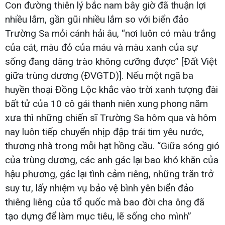
Con đường thiên lý bắc nam bây giờ đã thuận lợi
nhiều lắm, gần gũi nhiều lắm so với biển đảo
Trường Sa mỏi cánh hải âu, “nơi luôn có màu trắng
của cát, màu đỏ của máu và màu xanh của sự
sống đang dâng trào không cưỡng được” [Đất Việt
giữa trùng dương (ĐVGTD)]. Nếu một ngã ba
huyền thoại Đồng Lộc khắc vào trời xanh tượng đài
bất tử của 10 cô gái thanh niên xung phong năm
xưa thì những chiến sĩ Trường Sa hôm qua và hôm
nay luôn tiếp chuyển nhịp đập trái tim yêu nước,
thương nhà trong mỗi hạt hồng cầu. “Giữa sóng gió
của trùng dương, các anh gác lại bao khó khăn của
hậu phương, gác lại tình cảm riêng, những trăn trở
suy tư, lấy nhiệm vụ bảo vệ bình yên biển đảo
thiêng liêng của tổ quốc mà bao đời cha ông đã
tạo dựng để làm mục tiêu, lẽ sống cho mình”