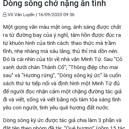
Dòng sông chở nặng ân tình
Võ Văn Luyến |
16/09/2020 09:36
Một giọng văn màu mật ong, ánh sáng được chắt
ra từ đường bay của ý nghĩ, tâm hồn được đúc ra
từ khuôn hình của tính cách: thao thức mà trầm
tĩnh, nhẹ nhàng mà sâu lắng, thủ thỉ mà dồn nén.
Đó là cái nhìn của tôi về nhà văn Minh Tứ. Sau "Cỏ
xanh dưới chân Thành Cổ"; "Thông điệp cho mai
sau" và "Hương rừng", “Dòng sông ký ức” là cuốn
sách thứ tư tiếp nối và định hình một Minh Tứ đủ
để người đọc nhận cảm một chặng đường tác giả
đi và viết, sống và viết bằng nội tâm tỏa sáng tình
yêu con người, tình yêu quê hương đất nước.
Dòng sông ký ức được tác giả chia làm 3 phần và
đặt tên theo nhóm đề tài: “Quê hương” (gồm 15 tác