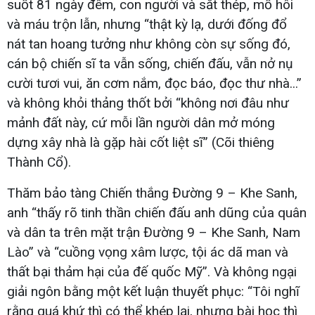
suốt 81 ngày đêm, con người và sắt thép, mồ hôi
và máu trộn lẫn, nhưng “thật kỳ lạ, dưới đống đổ
nát tan hoang tưởng như không còn sự sống đó,
cán bộ chiến sĩ ta vẫn sống, chiến đấu, vẫn nở nụ
cười tươi vui, ăn cơm nắm, đọc báo, đọc thư nhà...”
và không khỏi thảng thốt bởi “không nơi đâu như
mảnh đất này, cứ mỗi lần người dân mở móng
dựng xây nhà là gặp hài cốt liệt sĩ” (Cõi thiêng
Thành Cổ).
Thăm bảo tàng Chiến thắng Đường 9 – Khe Sanh,
anh “thấy rõ tinh thần chiến đấu anh dũng của quân
và dân ta trên mặt trận Đường 9 – Khe Sanh, Nam
Lào” và “cuồng vọng xâm lược, tội ác dã man và
thất bại thảm hại của đế quốc Mỹ”. Và không ngại
giải ngôn bằng một kết luận thuyết phục: “Tôi nghĩ
rằng quá khứ thì có thể khép lại, nhưng bài học thì