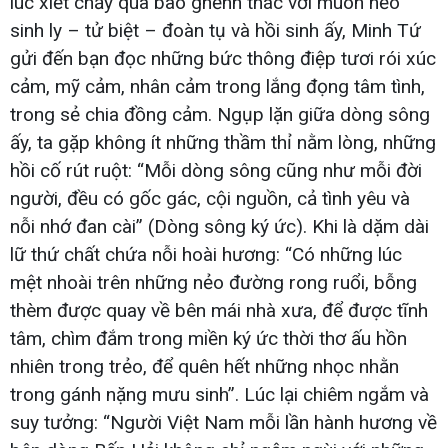
lúc xiết chảy qua bao ghềnh thác với muôn nẻo
sinh ly – tử biệt – đoàn tụ và hồi sinh ấy, Minh Tứ
gửi đến bạn đọc những bức thông điệp tươi rói xúc
cảm, mỹ cảm, nhân cảm trong lắng đọng tâm tình,
trong sẻ chia đồng cảm. Ngụp lặn giữa dòng sông
ấy, ta gặp không ít những thầm thỉ nằm lòng, những
hồi cố rút ruột: “Mỗi dòng sông cũng như mỗi đời
người, đều có gốc gác, cội nguồn, cả tình yêu và
nỗi nhớ đan cài” (Dòng sông ký ức). Khi là dặm dài
lữ thứ chất chứa nỗi hoài hương: “Có những lúc
mệt nhoài trên những nẻo đường rong ruổi, bỗng
thèm được quay về bên mái nhà xưa, để được tĩnh
tâm, chìm đắm trong miền ký ức thời thơ ấu hồn
nhiên trong trẻo, để quên hết những nhọc nhằn
trong gánh nặng mưu sinh”. Lúc lại chiêm ngắm và
suy tưởng: “Người Việt Nam mỗi lần hành hương về