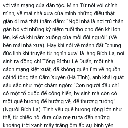
với vận mạng của dân tộc. Minh Tứ nói với chính
mình, về mái nhà xưa của mình những điều thật
giản dị mà thật thấm đẫm: “Ngôi nhà là nơi trú thân
gắn bó với những kỷ niệm tuổi thơ cho đến khi lớn
lên, kể cả khi nằm xuống của mỗi đời người” (Về
bên mái nhà xưa). Hay khi nói về mảnh đất “chung
đúc linh khí truyền từ nghìn xưa” là làng Bích La, nơi
sinh ra đồng chí Tổng Bí thư Lê Duẩn, một nhà
cách mạng kiệt xuất, đã không quên tìm về nguồn
cội tổ tông tận Cẩm Xuyên (Hà Tĩnh), anh khái quát
sâu sắc như một châm ngôn: “Con người đâu chỉ
có một tổ quốc để cống hiến, hy sinh mà còn có
một quê hương để hướng về, để thương tưởng”
(Người Bích La). Tình yêu quê hương rộng lớn như
thế, từ chiếc nôi đưa của mẹ ru ta đến những
khoảng trời xanh mây trắng ôm ấp sự bình yên