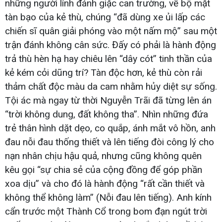
những người lính đánh giặc can trường, về bộ mặt
tàn bạo của kẻ thù, chúng “đã dùng xe ủi lấp các
chiến sĩ quân giải phóng vào một nấm mộ” sau một
trận đánh không cân sức. Đấy có phải là hành động
trả thù hèn hạ hay chiêu lên “dây cót” tinh thần của
kẻ kém cỏi dũng trí? Tàn độc hơn, kẻ thù còn rải
thảm chất độc màu da cam nhằm hủy diệt sự sống.
Tội ác mà ngay từ thời Nguyễn Trãi đã từng lên án
“trời không dung, đất không tha”. Nhìn những đứa
trẻ thân hình dặt dẹo, co quắp, ánh mắt vô hồn, anh
đau nỗi đau thống thiết và lên tiếng đòi công lý cho
nạn nhân chịu hậu quả, nhưng cũng không quên
kêu gọi “sự chia sẻ của cộng đồng để góp phần
xoa dịu” và cho đó là hành động “rất cần thiết và
không thể không làm” (Nỗi đau lên tiếng). Anh kính
cẩn trước một Thành Cổ trong bom đạn ngút trời