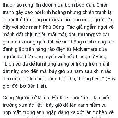
thuở nào rung lên dưới mưa bom bão đạn. Chiến
tranh gây bao nỗi kinh hoàng nhưng chiến tranh lại
là nơi thử lửa lòng người và làm cho con người lớn
dậy với sức mạnh Phù Đổng. Tác giả ngẫm ngợi về
mảnh đất chịu nhiều mất mát, đau thương; về cái
giá máu xương quá đắt; về sự thông minh sáng tạo
đánh giặc trên hàng rào điện tử McNamara của
người đôi bờ sông tuyến viết tiếp trang sử vàng:
“Lịch sử đã để lại những trang bi tráng trên mảnh
đất này, cho đến mãi bây giờ 50 năm sau khi nhắc
đến còn gợi lên tình cảm thiết tha, thiêng liêng” (Bây
giờ, đôi bờ Bến Hải).
Cùng Người trở lại núi Hồ Khê - nơi “từng là chiến
trường xưa ác liệt”, bây giờ đã lên xanh niềm vui
họp mặt, trong anh ngập dâng xa xót lẫn tự hào về