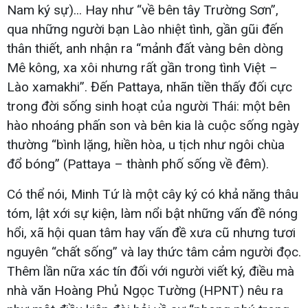
Nam ký sự)... Hay như “về bên tây Trường Sơn”,
qua những người bạn Lào nhiệt tình, gần gũi đến
thân thiết, anh nhận ra “mảnh đất vàng bên dòng
Mê kông, xa xôi nhưng rất gần trong tình Việt –
Lào xamakhi”. Đến Pattaya, nhãn tiền thấy đối cực
trong đời sống sinh hoạt của người Thái: một bên
hào nhoáng phấn son và bên kia là cuộc sống ngày
thường “bình lặng, hiền hòa, u tịch như ngôi chùa
đổ bóng” (Pattaya – thành phố sống về đêm).
Có thể nói, Minh Tứ là một cây ký có khả năng thâu
tóm, lật xới sự kiện, làm nổi bật những vấn đề nóng
hổi, xã hội quan tâm hay vấn đề xưa cũ nhưng tươi
nguyên “chất sống” và lay thức tâm cảm người đọc.
Thêm lần nữa xác tín đối với người viết ký, điều mà
nhà văn Hoàng Phủ Ngọc Tường (HPNT) nêu ra