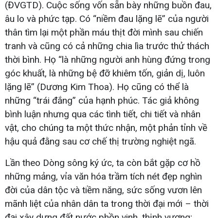
(ĐVGTD). Cuộc sống vốn sẵn bày những buồn đau,
âu lo và phức tạp. Có “niềm đau lặng lẽ” của người
thân tìm lại một phần máu thịt đời mình sau chiến
tranh và cũng có cả những chia lìa trước thử thách
thời bình. Họ “là những người anh hùng đứng trong
góc khuất, là những bệ đỡ khiêm tốn, giản dị, luôn
lặng lẽ” (Dương Kim Thoa). Họ cũng có thể là
những “trái đắng” của hạnh phúc. Tác giả không
bình luận nhưng qua các tình tiết, chi tiết và nhân
vật, cho chúng ta một thức nhận, một phản tỉnh về
hậu quả đằng sau cơ chế thị trường nghiệt ngã.
Lần theo Dòng sông ký ức, ta còn bắt gặp cơ hồ
những mảng, vỉa văn hóa trầm tích nét đẹp nghìn
đời của dân tộc và tiềm năng, sức sống vươn lên
mãnh liệt của nhân dân ta trong thời đại mới – thời
đại xây dựng đất nước phồn vinh, thịnh vượng;