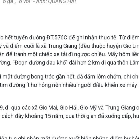
“ổ gà”, “ổ voi” - Ảnh: QUANG HẢI
ọc hết tuyến đường ĐT.576C để ghi nhận thực tế. Từ điểm
Mỹ và điểm cuối là xã Trung Giang (đều thuộc huyện Gio L
 để tránh một chiếc xe tải đi ngược chiều. Mấy hôm liền t
ờng. “Đoạn đường đau khổ” dài hơn 2 km đi qua thôn Lâm
 mặt đường bong tróc gần hết, đá dăm lởm chởm, chi chít
 tim đường ít hư hỏng nên nhiều người điều khiển xe má
 đi qua các xã Gio Mai, Gio Hải, Gio Mỹ và Trung Giang c
àm cách đây khoảng 15 năm, qua thời gian đã xuống cấp, 
i tiếp tục ghi nhận mặt đường xuất hiện những điểm hư hỏ