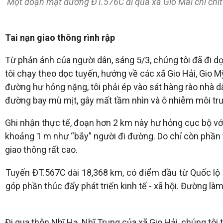
Một đoạn mặt đường ĐT.576C đi qua xã Gio Mai chi chít 
Tai nạn giao thông rình rập
Từ phản ánh của người dân, sáng 5/3, chúng tôi đã đi d
tôi chạy theo dọc tuyến, hướng về các xã Gio Hải, Gio 
đường hư hỏng nặng, tôi phải ép vào sát hàng rào nhà dân
đường bay mù mịt, gây mất tầm nhìn và ô nhiễm môi trư
Ghi nhận thực tế, đoạn hơn 2 km này hư hỏng cục bộ với
khoảng 1 m như “bẫy” người đi đường. Do chỉ còn phần
giao thông rất cao.
Tuyến ĐT.567C dài 18,368 km, có điểm đầu từ Quốc lộ 9,
góp phần thúc đẩy phát triển kinh tế - xã hội. Đường l
Đi qua thôn Nhĩ Hạ, Nhĩ Trung của xã Gio Hải, chúng tô