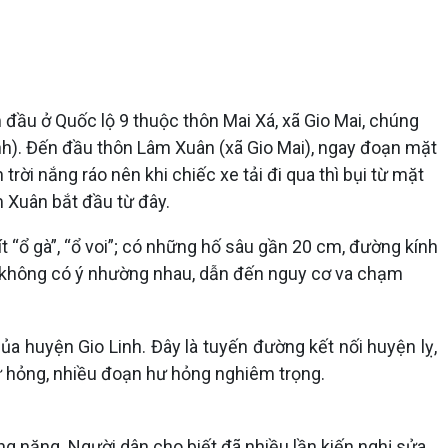
 đầu ở Quốc lộ 9 thuộc thôn Mai Xá, xã Gio Mai, chúng
inh). Đến đầu thôn Lâm Xuân (xã Gio Mai), ngay đoạn mặt
rời nắng ráo nên khi chiếc xe tải đi qua thì bụi từ mặt
 Xuân bắt đầu từ đây.
 “ổ gà”, “ổ voi”; có những hố sâu gần 20 cm, đường kính
y không có ý nhường nhau, dẫn đến nguy cơ va chạm
ủa huyện Gio Linh. Đây là tuyến đường kết nối huyện lỵ,
hư hỏng, nhiều đoạn hư hỏng nghiêm trọng.
ng nặng. Người dân cho biết đã nhiều lần kiến nghị sửa