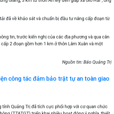
ung Giang, 3 km từ thôn An Mỹ đến giáp xã Gio Hải”, ông
tải đã về khảo sát và chuẩn bị đầu tư nâng cấp đoạn từ
hông tin, trước kiến nghị của các địa phương và qua cân
g cấp 2 đoạn gồm hơn 1 km ở thôn Lâm Xuân và một
Nguồn tin: Báo Quảng Trị
iện công tác đảm bảo trật tự an toàn giao
g tỉnh Quảng Trị đã tích cực phối hợp với cơ quan chức
ông (TTATGT) triển khai nhiều hoạt động ý nghĩa, thiết