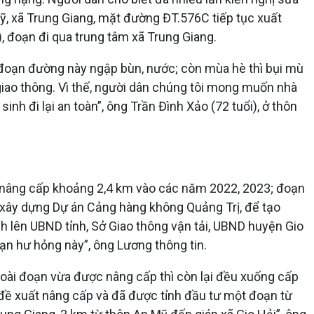
, xã Trung Giang, mặt đường ĐT.576C tiếp tục xuất
, đoạn đi qua trung tâm xã Trung Giang.
ộ đoạn đường này ngập bùn, nước; còn mùa hè thì bụi mù
giao thông. Vì thế, người dân chúng tôi mong muốn nhà
nh đi lại an toàn”, ông Trần Đình Xảo (72 tuổi), ở thôn
ư nâng cấp khoảng 2,4 km vào các năm 2022, 2023; đoạn
g xây dựng Dự án Cảng hàng không Quảng Trị, để tạo
rình lên UBND tỉnh, Sở Giao thông vận tải, UBND huyện Gio
ạn hư hỏng này”, ông Lương thông tin.
oài đoạn vừa được nâng cấp thì còn lại đều xuống cấp
đề xuất nâng cấp và đã được tỉnh đầu tư một đoạn từ