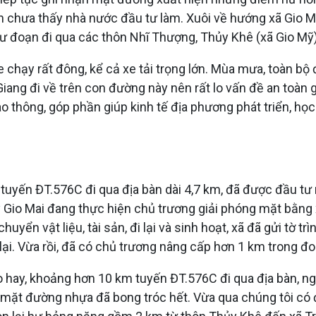
chưa thấy nhà nước đầu tư làm. Xuôi về hướng xã Gio Mỹ
ư đoạn đi qua các thôn Nhĩ Thượng, Thủy Khê (xã Gio Mỹ)
e chạy rất đông, kể cả xe tải trọng lớn. Mùa mưa, toàn b
iang đi về trên con đường này nên rất lo vấn đề an toàn 
hông, góp phần giúp kinh tế địa phương phát triển, học si
tuyến ĐT.576C đi qua địa bàn dài 4,7 km, đã được đầu t
ay Gio Mai đang thực hiện chủ trương giải phóng mặt bằn
uyển vật liệu, tài sản, đi lại và sinh hoạt, xã đã gửi tờ t
lại. Vừa rồi, đã có chủ trương nâng cấp hơn 1 km trong đo
 hay, khoảng hơn 10 km tuyến ĐT.576C đi qua địa bàn, ng
 mặt đường nhựa đã bong tróc hết. Vừa qua chúng tôi có 