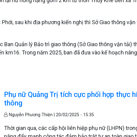
òn lại hư hỏng nặng gồm 2 km từ thôn Thủy Khê đến xã Tr
Phới, sau khi địa phương kiến nghị thì Sở Giao thông vận 
Ban Quản lý Bảo trì giao thông (Sở Giao thông vận tải) t
ến km16. Trong năm 2025, ban đã đưa vào kế hoạch nân
Phụ nữ Quảng Trị tích cực phối hợp thực h
thông
Nguyễn Phương Thiện |
20/02/2025 - 15:35
Thời gian qua, các cấp hội liên hiệp phụ nữ (LHPN) tron
năng đẩy mạnh công tác đảm bảo trật tự an toàn giao th