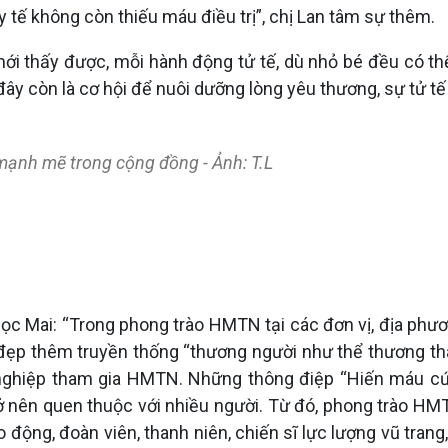
 tế không còn thiếu máu điều trị”, chị Lan tâm sự thêm.
 mới thấy được, mỗi hành động tử tế, dù nhỏ bé đều có th
thì đây còn là cơ hội để nuôi dưỡng lòng yêu thương, sự tử t
 mạnh mẽ trong cộng đồng - Ảnh: T.L
ọc Mai: “Trong phong trào HMTN tại các đơn vị, địa phươ
 đẹp thêm truyền thống “thương người như thể thương thâ
g nghiệp tham gia HMTN. Những thông điệp “Hiến máu cứ
 trở nên quen thuộc với nhiều người. Từ đó, phong trào H
o động, đoàn viên, thanh niên, chiến sĩ lực lượng vũ tra