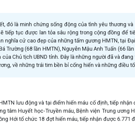
, đó là minh chứng sống động của tình yêu thương và t
 sẽ tiếp tục được lan tỏa sâu rộng trong cộng đồng để 
nhận nghĩa cử cao đẹp của những tấm gương HMTN, tại Đại 
u Bá Trường (68 lần HMTN), Nguyễn Mậu Anh Tuấn (66 lầ
ủa Chủ tịch UBND tỉnh. Đây là những người đã và đang t
ương, về những trái tim bền bỉ cống hiến và những điều t
HMTN lưu động và tại điểm hiến máu cố định, tiếp nhận đ
i Trung tâm Huyết học-Truyền máu, Bệnh viện Trung ương
ng Hới tổ chức 18 đợt hiến máu, tiếp nhận được 6.771 đ