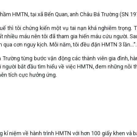
thầm HMTN, tại xã Bến Quan, anh Châu Bá Trường (SN 197
 thì tôi chứng kiến một vụ tai nạn khá nghiêm trọng. T
t nhiều máu nên tôi đã tham gia hiến máu cứu người. Sau l
qua cơn nguy kịch. Mỗi năm, tôi đều đặn HMTN 3 lần...”.
nh Trường từng bước vận động các thành viên gia đình, h
ọi người bắt đầu tìm hiểu về việc HMTN, đem những nỗi th
nên tích cực hưởng ứng.
g kỉ niệm về hành trình HMTN với hơn 100 giấy khen và 