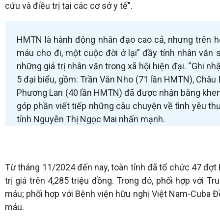
cứu và điều trị tại các cơ sở y tế".
HMTN là hành động nhân đạo cao cả, nhưng trên hết
máu cho đi, một cuộc đời ở lại” đầy tính nhân văn
những giá trị nhân văn trong xã hội hiện đại. “Ghi 
5 đại biểu, gồm: Trần Văn Nho (71 lần HMTN), Châ
Phương Lan (40 lần HMTN) đã được nhận bằng khen c
góp phần viết tiếp những câu chuyện về tình yêu th
tỉnh Nguyễn Thị Ngọc Mai nhấn mạnh.
Từ tháng 11/2024 đến nay, toàn tỉnh đã tổ chức 47 đợt 
trị giá trên 4,285 triệu đồng. Trong đó, phối hợp vớ
máu; phối hợp với Bệnh viện hữu nghị Việt Nam-Cuba Đồ
máu.