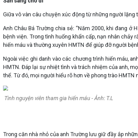
Sẵn sàng cho đi
Giữa vô vàn câu chuyện xúc động từ những người lặng 
Anh Châu Bá Trường chia sẻ: “Năm 2000, khi đang ở Huế
bệnh viện. Trong tình huống khẩn cấp, nạn nhân chảy rấ
hiến máu và thường xuyên HMTN để giúp đỡ người bệnh 
Ngoài việc ghi danh vào các chương trình hiến máu, a
HMTN. Đáp lại sự nhiệt tình và trách nhiệm của anh, m
thể. Từ đó, mọi người hiểu rõ hơn về phong trào HMTN 
Tình nguyện viên tham gia hiến máu - Ảnh: T.L
Trong căn nhà nhỏ của anh Trường lưu giữ đầy ắp nhữn