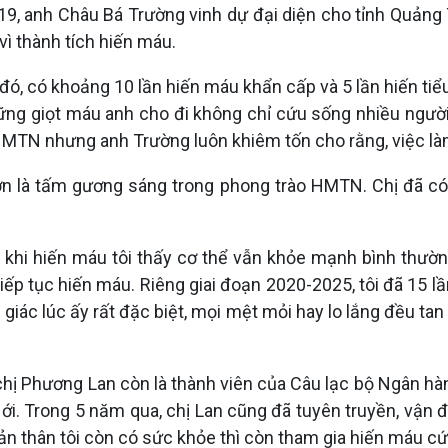
019, anh Châu Bá Trường vinh dự đại diện cho tỉnh Quảng
ì thành tích hiến máu.
đó, có khoảng 10 lần hiến máu khẩn cấp và 5 lần hiến tiểu
ng giọt máu anh cho đi không chỉ cứu sống nhiều ngườ
HMTN nhưng anh Trường luôn khiêm tốn cho rằng, việc làm
n là tấm gương sáng trong phong trào HMTN. Chị đã có
khi hiến máu tôi thấy cơ thể vẫn khỏe mạnh bình thường
 tiếp tục hiến máu. Riêng giai đoạn 2020-2025, tôi đã 15
iác lúc ấy rất đặc biệt, mọi mệt mỏi hay lo lắng đều tan
 chị Phương Lan còn là thành viên của Câu lạc bộ Ngân h
i. Trong 5 năm qua, chị Lan cũng đã tuyên truyền, vận đ
n thân tôi còn có sức khỏe thì còn tham gia hiến máu cứu