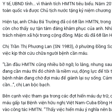
Y tế, UBND tỉnh... vì thành tích HMTN tiêu biểu. Năm 2
toàn quốc và được Chủ tịch nước tặng kỷ niệm chương v
Hiện tại, anh Châu Bá Trường đã có 68 lần HMTN, trong 
còn cho thấy sự tận tâm đáng khâm phục của anh. Nhữ
trách nhiệm xã hội trong cộng đồng. Mặc dù đã 68 lần 
Chị Trần Thị Phương Lan (SN 1983), ở phường Đồng Sơ
việc kịp thời cứu chữa người bệnh cần máu.
“Lần đầu HMTN cũng nhiều bỡ ngỡ, lo lắng, nhưng sau 
đang cần máu thì đó chính là niềm vui, động lực để tôi
bệnh nhân đang chờ đợi máu để giành lại sự sống. Cảm g
cần...”, chị Lan bộc bạch.
Bên cạnh việc tham gia trong các đợt hiến máu dự trữ,
máu gấp tại Bệnh viện hữu nghị Việt Nam-Cuba Đồng Hớ
vào công tác HMTN. “Thấy việc hiến máu ý nghĩa nên bả