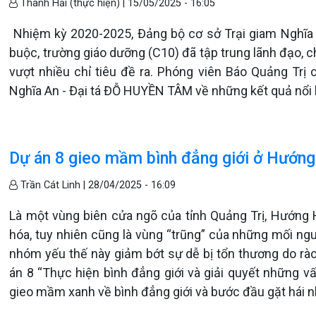
Thanh Hải (thực hiện) |
15/05/2025 - 16:05
Nhiệm kỳ 2020-2025, Đảng bộ cơ sở Trại giam Nghĩa A
buộc, trường giáo dưỡng (C10) đã tập trung lãnh đạo, c
vượt nhiều chỉ tiêu đề ra. Phóng viên Báo Quảng Trị c
Nghĩa An - Đại tá ĐỖ HUYỀN TÂM về những kết quả nổi 
Dự án 8 gieo mầm bình đẳng giới ở Hướn
Trần Cát Linh |
28/04/2025 - 16:09
Là một vùng biên cửa ngõ của tỉnh Quảng Trị, Hướng H
hóa, tuy nhiên cũng là vùng “trũng” của những mối ng
nhóm yếu thế này giảm bớt sự dễ bị tổn thương do rào 
án 8 “Thực hiện bình đẳng giới và giải quyết những vấn
gieo mầm xanh về bình đẳng giới và bước đầu gặt hái 