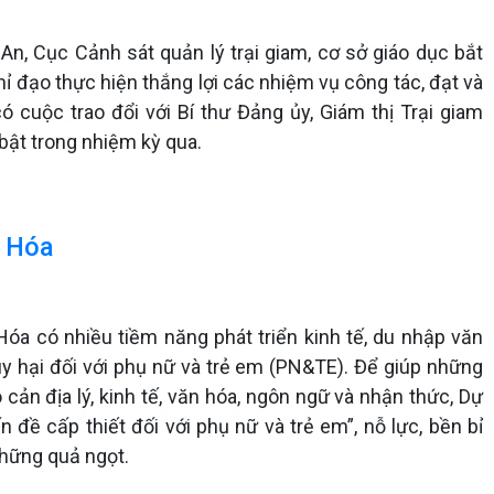
n, Cục Cảnh sát quản lý trại giam, cơ sở giáo dục bắt
hỉ đạo thực hiện thắng lợi các nhiệm vụ công tác, đạt và
ó cuộc trao đổi với Bí thư Đảng ủy, Giám thị Trại giam
bật trong nhiệm kỳ qua.
g Hóa
óa có nhiều tiềm năng phát triển kinh tế, du nhập văn
uy hại đối với phụ nữ và trẻ em (PN&TE). Để giúp những
cản địa lý, kinh tế, văn hóa, ngôn ngữ và nhận thức, Dự
 đề cấp thiết đối với phụ nữ và trẻ em”, nỗ lực, bền bỉ
những quả ngọt.