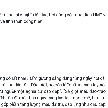
ể mang lại ý nghĩa lớn lao, bởi cùng với mục đích HMTN
ế và tinh thần cống hiến.
ng có rất nhiều tấm gương sáng đang từng ngày nối dài
n” của dân tộc. Đặc biệt, họ còn là “những cánh tay nối
u người-một nghĩa cử cao đẹp”, “Sẻ giọt máu đào-trao
MTN trên địa bàn tỉnh ngày càng lan tỏa mạnh mẽ, thu hút
ng, góp phần tăng lượng máu dự trữ, đáp ứng nhu cầu cấp