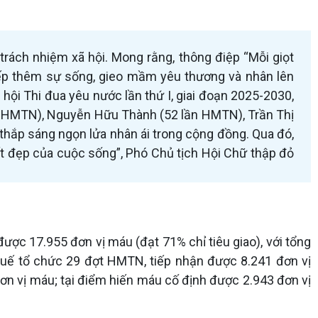
rách nhiệm xã hội. Mong rằng, thông điệp “Mỗi giọt
tiếp thêm sự sống, gieo mầm yêu thương và nhân lên
hội Thi đua yêu nước lần thứ I, giai đoạn 2025-2030,
n HMTN), Nguyễn Hữu Thành (52 lần HMTN), Trần Thị
hắp sáng ngọn lửa nhân ái trong cộng đồng. Qua đó,
ốt đẹp của cuộc sống”, Phó Chủ tịch Hội Chữ thập đỏ
ược 17.955 đơn vị máu (đạt 71% chỉ tiêu giao), với tổng
 Huế tổ chức 29 đợt HMTN, tiếp nhận được 8.241 đơn vị
ơn vị máu; tại điểm hiến máu cố định được 2.943 đơn vị