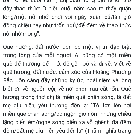
bài “Chiều cuối năm”, chị quặn lòng bật ra lời thơ
đầy thao thức: “Chiều cuối năm sao ta thấy quặn
lòng/một nỗi nhớ chơi vơi ngày xuân cũ/làn gió
đông chiều nay như trốn ngủ/để đêm về thao thức
nỗi nhớ mong”.
Quê hương, đất nước luôn có một vị trí đặc biệt
trong lòng của mỗi người. Ai cũng có một miền
quê để thương để nhớ, để gắn bó và đi về. Viết về
quê hương, đất nước, cảm xúc của Hoàng Phương
Bắc luôn căng đầy những ký ức, hoài niệm và lòng
biết ơn về nguồn cội, về nơi chôn rau cắt rốn. Quê
hương trong thơ chị là miền quê chân sóng, là đất
mẹ dịu hiền, yêu thương đến lạ: “Tôi lớn lên nơi
miền quê chân sóng/có ngọn gió nồm những chiều
lặng biển êm/nghe sóng biển xa vỗ ghềnh đá đêm
đêm/đất mẹ dịu hiền yêu đến lạ” (Thăm nghĩa trang