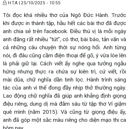
H.T.A |
25/10/2025 - 10:55
Tôi đọc khá nhiều thơ của Ngô Đức Hành. Trước
khi được in thành tập, hầu hết các bài thơ đã được
anh chia sẻ trên facebook. Điều thú vị là mỗi ngày
anh đăng rất nhiều “tút”, có thơ, bài báo, tản văn và
cả những câu chuyện thời sự nóng hổi. Anh từng
nói, đi đâu cũng cầm điện thoại để gõ, ý vừa lóe lên
là phải giữ lại. Cách viết ấy nghe qua tưởng ngẫu
hứng nhưng thực ra chứa sự kiên trì, cứ viết, rồi
mài dũa, chữ nghĩa dần tinh lọc. Hành trình sáng
tác của anh vì thế đong đầy nhịp thở thường ngày.
Lao động chữ nghĩa đã giúp anh khẳng định giọng
điệu riêng, dung dị mà đằm sâu từ tập thơ Ví giặm
quê mình (năm 2015). Và cũng từ giọng điệu ấy,
anh đã góp một sắc màu riêng cho diện mạo thi ca
hôm nay.