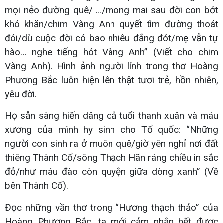
mọi nẻo đường quê/ …/mong mai sau đời con bớt
khó khăn/chim Vàng Anh quyết tìm đường thoát
đói/dù cuộc đời có bao nhiêu đắng đót/mẹ vẫn tự
hào… nghe tiếng hót Vàng Anh” (Viết cho chim
Vàng Anh). Hình ảnh người lính trong thơ Hoàng
Phương Bắc luôn hiện lên thật tươi trẻ, hồn nhiên,
yêu đời.
Họ sẵn sàng hiến dâng cả tuổi thanh xuân và máu
xương của mình hy sinh cho Tổ quốc: “Những
người con sinh ra ở muôn quê/giờ yên nghỉ nơi đất
thiêng Thành Cổ/sông Thạch Hãn ráng chiều in sắc
đỏ/như máu đào còn quyện giữa dòng xanh” (Về
bên Thành Cổ).
Đọc những vần thơ trong “Hương thạch thảo” của
Hoàng Phương Bắc, ta mới cảm nhận hết được