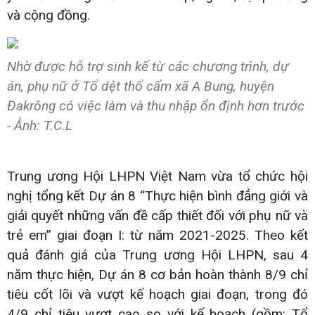
và cộng đồng.
Nhờ được hỗ trợ sinh kế từ các chương trình, dự
án, phụ nữ ở Tổ dệt thổ cẩm xã A Bung, huyện
Đakrông có việc làm và thu nhập ổn định hơn trước
- Ảnh: T.C.L
Trung ương Hội LHPN Việt Nam vừa tổ chức hội
nghị tổng kết Dự án 8 “Thực hiện bình đẳng giới và
giải quyết những vấn đề cấp thiết đối với phụ nữ và
trẻ em” giai đoạn I: từ năm 2021-2025. Theo kết
quả đánh giá của Trung ương Hội LHPN, sau 4
năm thực hiện, Dự án 8 cơ bản hoàn thành 8/9 chỉ
tiêu cốt lõi và vượt kế hoạch giai đoạn, trong đó
4/9 chỉ tiêu vượt cao so với kế hoạch (gồm: Tổ