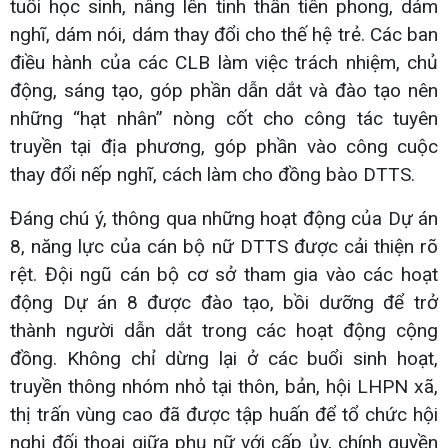
tuổi học sinh, nâng lên tinh thần tiên phong, dám
nghĩ, dám nói, dám thay đổi cho thế hệ trẻ. Các ban
điều hành của các CLB làm việc trách nhiệm, chủ
động, sáng tạo, góp phần dẫn dắt và đào tạo nên
những “hạt nhân” nòng cốt cho công tác tuyên
truyền tại địa phương, góp phần vào công cuộc
thay đổi nếp nghĩ, cách làm cho đồng bào DTTS.
Đáng chú ý, thông qua những hoạt động của Dự án
8, năng lực của cán bộ nữ DTTS được cải thiện rõ
rệt. Đội ngũ cán bộ cơ sở tham gia vào các hoạt
động Dự án 8 được đào tạo, bồi dưỡng để trở
thành người dẫn dắt trong các hoạt động cộng
đồng. Không chỉ dừng lại ở các buổi sinh hoạt,
truyền thông nhóm nhỏ tại thôn, bản, hội LHPN xã,
thị trấn vùng cao đã được tập huấn để tổ chức hội
nghị đối thoại giữa phụ nữ với cấp ủy, chính quyền