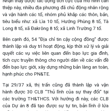
Nhận thấy được tác động tích cực của mô hình can
thiệp này, nhiều địa phương đã chủ động nhân rộng
và vận hành các tổ, nhóm phủ khắp các thôn, bản,
tiêu biểu như: xã Lìa 10 tổ, Hướng Phùng 8 tổ, Tà
Long 8 tổ, xã Đakrông 8 tổ; xã Linh Trường 7 tổ.
Bên cạnh đó, 54 “Địa chỉ tin cậy cộng đồng” được
thành lập và duy trì hoạt động, kịp thời xử lý và giải
quyết các vụ việc liên quan đến bạo lực gia đình,
tích cực truyền thông cho người dân về các vấn đề
đến bạo lực giới, xây dựng những bản làng an toàn,
hạnh phúc cho PN&TE.
Tại 29/37 xã, thị trấn cũng đã thành lập và vận
hành được 30 CLB “Thủ lĩnh của sự thay đổi” tại
các trường TH&THCS. Với hướng đi này, các CLB
của Dự án 8 đã tạo được sự tự tin, bản lĩnh ở lứa