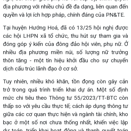
địa phương với nhiều chủ đề đa dạng, liên quan đến
quyền và lợi ích hợp pháp, chính đáng của PN&TE.
Tại huyện Hướng Hoá, đã có 13/25 hội nghị được
các hội LHPN xã tổ chức, thu hút sự tham gia và
đóng góp ý kiến của đông đảo hội viên, phụ nữ. Ở
nhiều địa phương miền núi, số lượng nữ trưởng
thôn tăng - một tín hiệu khởi đầu cho sự chuyển
dịch cấu trúc lãnh đạo ở cơ sở.
Tuy nhiên, nhiều khó khăn, tồn đọng còn gây cản
trở trong quá trình triển khai dự án. Một số định
mức chi tiêu theo Thông tư 55/2023/TT-BTC còn
thấp so với yêu cầu thực tế; cách áp dụng thông tư
giữa các cơ quan thực hiện và ngành tài chính, kho
bạc ở một số nơi chưa thống nhất, khiến việc lập
dự toán, triển khai hoạt động và thanh quyết toán