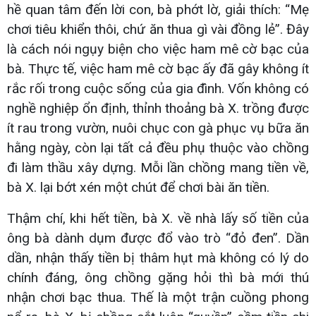
hề quan tâm đến lời con, bà phớt lờ, giải thích: “Mẹ
chơi tiêu khiển thôi, chứ ăn thua gì vài đồng lẻ”. Đây
là cách nói ngụy biện cho việc ham mê cờ bạc của
bà. Thực tế, việc ham mê cờ bạc ấy đã gây không ít
rắc rối trong cuộc sống của gia đình. Vốn không có
nghề nghiệp ổn định, thỉnh thoảng bà X. trồng được
ít rau trong vườn, nuôi chục con gà phục vụ bữa ăn
hằng ngày, còn lại tất cả đều phụ thuộc vào chồng
đi làm thầu xây dựng. Mỗi lần chồng mang tiền về,
bà X. lại bớt xén một chút để chơi bài ăn tiền.
Thậm chí, khi hết tiền, bà X. về nhà lấy số tiền của
ông bà dành dụm được đổ vào trò “đỏ đen”. Dần
dần, nhận thấy tiền bị thâm hụt mà không có lý do
chính đáng, ông chồng gặng hỏi thì bà mới thú
nhận chơi bạc thua. Thế là một trận cuồng phong