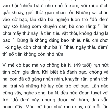
vào hội “chiếu bạc” nho nhỏ ở xóm, với mục đích
giải khuây, giết thời gian nhàn rỗi. Nhưng sa chân
vào cờ bạc, lâu dần bà nghiện luôn trò “đỏ đen”
này. Có hàng xóm khuyên can, bà cho rằng: “Tiền
chơi mấy thứ này là tiền tiêu vặt thôi, không đáng là
bao…”. Đúng là không đáng bao nhiêu nếu chỉ chơi
1-2 ngày, còn chơi như bà T. “thâu ngày thâu đêm”
thì số tiền không còn nhỏ nữa.
Vì mê cờ bạc mà vợ chồng bà N. (49 tuổi) rạn nứt
tình cảm gia đình. Khi biết bà đánh bạc, chồng và
hai con đã cố gắng nhẫn nhịn, khuyên răn, phân tích
sai trái và những hệ lụy của trò cờ bạc. Lần nào
cũng vậy, nghe xong, bà N. đều hứa đoạn tuyệt với
trò “đỏ đen” này, nhưng được vài hôm, đâu vẫn
hoàn đấy. Máu cờ bạc như men say, cứ mỗi lần