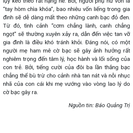
lụy kéo theo rất nặng nề. Bởi, người phụ nữ vốn là
“tay hòm chìa khóa”, bao nhiêu vốn liếng trong gia
đình sẽ dễ dàng mất theo những canh bạc đỏ đen.
Từ đó, tình cảnh “cơm chẳng lành, canh chẳng
ngọt” sẽ thường xuyên xảy ra, dẫn đến việc tan vỡ
gia đình là điều khó tránh khỏi. Đáng nói, có một
người mẹ ham mê cờ bạc sẽ gây ảnh hưởng rất
nghiêm trọng đến tâm lý, học hành và lối sống của
con trẻ. Bởi, tiếng cười của đôi ba lần thắng bạc
chẳng thể bù trừ cho cảnh nhà tan nát và nỗi nhục
nhã của con cái khi mẹ vướng vào vòng lao lý do
cờ bạc gây ra.
Nguồn tin: Báo Quảng Trị