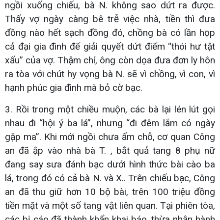
ngồi xuống chiếu, bà N. không sao dứt ra được.
Thấy vợ ngày càng bê trễ việc nhà, tiền thì đưa
đồng nào hết sạch đồng đó, chồng bà có lần họp
cả đại gia đình để giải quyết dứt điểm “thói hư tật
xấu” của vợ. Thậm chí, ông còn dọa đưa đơn ly hôn
ra tòa với chút hy vọng bà N. sẽ vì chồng, vì con, vì
hạnh phúc gia đình mà bỏ cờ bạc.
3. Rồi trong một chiều muộn, các bà lại lén lút gọi
nhau đi “hội ý ba lá”, nhưng “đi đêm lắm có ngày
gặp ma”. Khi mới ngồi chưa ấm chỗ, cơ quan Công
an đã ập vào nhà bà T. , bắt quả tang 8 phụ nữ
đang say sưa đánh bạc dưới hình thức bài cào ba
lá, trong đó có cả bà N. và X.. Trên chiếu bạc, Công
an đã thu giữ hơn 10 bộ bài, trên 100 triệu đồng
tiền mặt và một số tang vật liên quan. Tại phiên tòa,
các bị cáo đã thành khẩn khai báo, thừa nhận hành