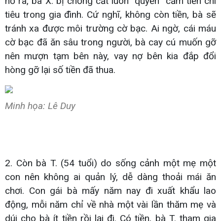
nổ ra, bà X. bị chồng cắt luôn “quyền” cầm tiền chi
tiêu trong gia đình. Cứ nghĩ, không còn tiền, bà sẽ
tránh xa được môi trường cờ bạc. Ai ngờ, cái máu
cờ bạc đã ăn sâu trong người, bà cay cú muốn gỡ
nên mượn tạm bên này, vay nợ bên kia đắp đổi
hòng gỡ lại số tiền đã thua.
Minh họa: Lê Duy
2. Còn bà T. (54 tuổi) do sống cảnh một mẹ một
con nên không ai quản lý, dễ dàng thoải mái ăn
chơi. Con gái bà mấy năm nay đi xuất khẩu lao
động, mỗi năm chỉ về nhà một vài lần thăm mẹ và
dúi cho bà ít tiền rồi lại đi. Có tiền, bà T. tham gia