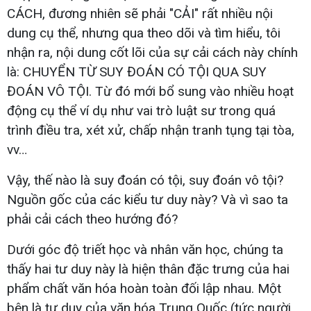
CÁCH, đương nhiên sẽ phải "CẢI" rất nhiều nội
dung cụ thể, nhưng qua theo dõi và tìm hiểu, tôi
nhận ra, nội dung cốt lõi của sự cải cách này chính
là: CHUYỂN TỪ SUY ĐOÁN CÓ TỘI QUA SUY
ĐOÁN VÔ TỘI. Từ đó mới bổ sung vào nhiều hoạt
động cụ thể ví dụ như vai trò luật sư trong quá
trình điều tra, xét xử, chấp nhận tranh tụng tại tòa,
vv…
Vậy, thế nào là suy đoán có tội, suy đoán vô tội?
Nguồn gốc của các kiểu tư duy này? Và vì sao ta
phải cải cách theo hướng đó?
Dưới góc độ triết học và nhân văn học, chúng ta
thấy hai tư duy này là hiện thân đặc trưng của hai
phẩm chất văn hóa hoàn toàn đối lập nhau. Một
bên là tư duy của văn hóa Trung Quốc (tức người