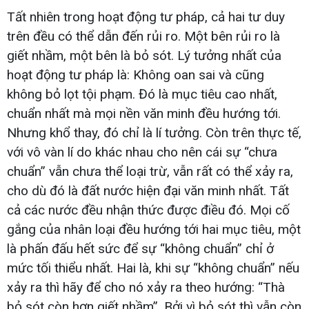
Tất nhiên trong hoạt động tư pháp, cả hai tư duy
trên đều có thể dẫn đến rủi ro. Một bên rủi ro là
giết nhầm, một bên là bỏ sót. Lý tưởng nhất của
hoạt động tư pháp là: Không oan sai và cũng
không bỏ lọt tội phạm. Đó là mục tiêu cao nhất,
chuẩn nhất mà mọi nền văn minh đều hướng tới.
Nhưng khổ thay, đó chỉ là lí tưởng. Còn trên thực tế,
với vô vàn lí do khác nhau cho nên cái sự “chưa
chuẩn” vẫn chưa thể loại trừ, vẫn rất có thể xảy ra,
cho dù đó là đất nước hiện đại văn minh nhất. Tất
cả các nước đều nhận thức được điều đó. Mọi cố
gắng của nhân loại đều hướng tới hai mục tiêu, một
là phấn đấu hết sức để sự “không chuẩn” chỉ ở
mức tối thiểu nhất. Hai là, khi sự “không chuẩn” nếu
xảy ra thì hãy để cho nó xảy ra theo hướng: “Thà
bỏ sót còn hơn giết nhầm”. Bởi vì bỏ sót thì vẫn còn