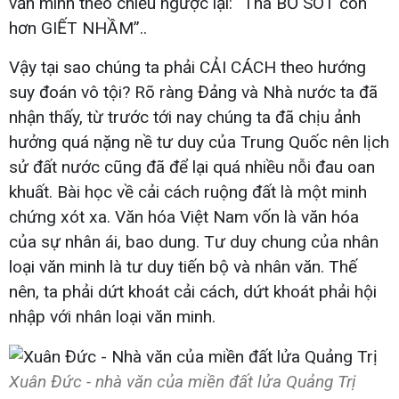
văn minh theo chiều ngược lại: “Thà BỎ SÓT còn
hơn GIẾT NHẦM”..
Vậy tại sao chúng ta phải CẢI CÁCH theo hướng
suy đoán vô tội? Rõ ràng Đảng và Nhà nước ta đã
nhận thấy, từ trước tới nay chúng ta đã chịu ảnh
hưởng quá nặng nề tư duy của Trung Quốc nên lịch
sử đất nước cũng đã để lại quá nhiều nỗi đau oan
khuất. Bài học về cải cách ruộng đất là một minh
chứng xót xa. Văn hóa Việt Nam vốn là văn hóa
của sự nhân ái, bao dung. Tư duy chung của nhân
loại văn minh là tư duy tiến bộ và nhân văn. Thế
nên, ta phải dứt khoát cải cách, dứt khoát phải hội
nhập với nhân loại văn minh.
Xuân Đức - nhà văn của miền đất lửa Quảng Trị