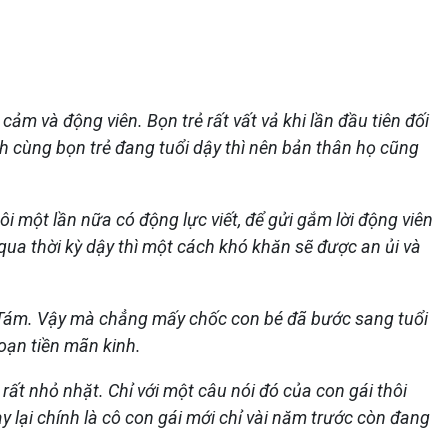
 và động viên. Bọn trẻ rất vất vả khi lần đầu tiên đối
ành cùng bọn trẻ đang tuổi dậy thì nên bản thân họ cũng
i một lần nữa có động lực viết, để gửi gắm lời động viên
 qua thời kỳ dậy thì một cách khó khăn sẽ được an ủi và
ớp Tám. Vậy mà chẳng mấy chốc con bé đã bước sang tuổi
đoạn tiền mãn kinh.
 rất nhỏ nhặt. Chỉ với một câu nói đó của con gái thôi
y lại chính là cô con gái mới chỉ vài năm trước còn đang