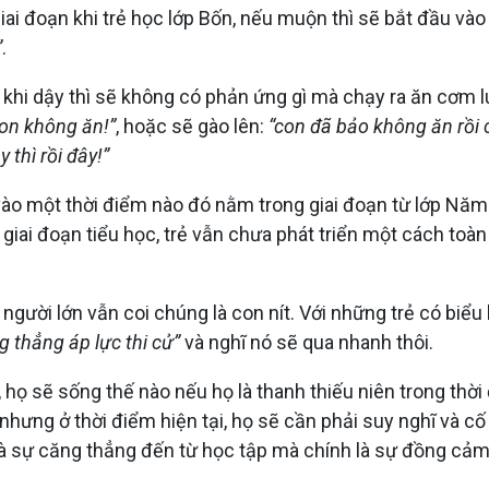
iai đoạn khi trẻ học lớp Bốn, nếu muộn thì sẽ bắt đầu và
”
.
ớc khi dậy thì sẽ không có phản ứng gì mà chạy ra ăn cơm l
on không ăn!”
, hoặc sẽ gào lên:
“con đã bảo không ăn rồi 
 thì rồi đây!”
u vào một thời điểm nào đó nằm trong giai đoạn từ lớp Nă
iai đoạn tiểu học, trẻ vẫn chưa phát triển một cách toàn d
thì người lớn vẫn coi chúng là con nít. Với những trẻ có bi
g thẳng áp lực thi cử”
và nghĩ nó sẽ qua nhanh thôi.
họ sẽ sống thế nào nếu họ là thanh thiếu niên trong thời 
 nhưng ở thời điểm hiện tại, họ sẽ cần phải suy nghĩ và c
i là sự căng thẳng đến từ học tập mà chính là sự đồng cả