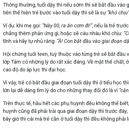
Thông thường, tuổi dậy thì nếu sớm thì sẽ bắt đầu vào g
tiên thể hiện trẻ bước vào tuổi dậy thì sẽ là sự
“khó chịu
Ví dụ: khi mẹ gọi:
“Này 00, ra ăn cơm đi!”
, nếu là trẻ trư
chẳng thèm phản ứng gì, hoặc sẽ càu nhàu khó chịu:
“C
tĩnh và hãy tự nhủ rằng:
“À! Con bắt đầu vào giai đoạn dậy
Hội chứng tuổi teen, tuỳ thuộc vào từng trẻ sẽ bắt đầ
lớp Tám có những lý do rất xác đáng. Về mặt thể chất, ở g
cao độ do áp lực thi đại học.
Vì vậy, trẻ có bắt đầu giai đoạn tuổi dậy thì ở tiểu học 
lớn lại dễ dàng tìm lý do cho những thay đổi đó là vì
“căn
Trên thực tế, hầu hết các phụ huynh đều không thể biết, 
huynh cũng đã phải trải qua giai đoạn dậy thì trước đây,
bây giờ thì cái mà trẻ cần ở tuổi dậy thì đều không phả