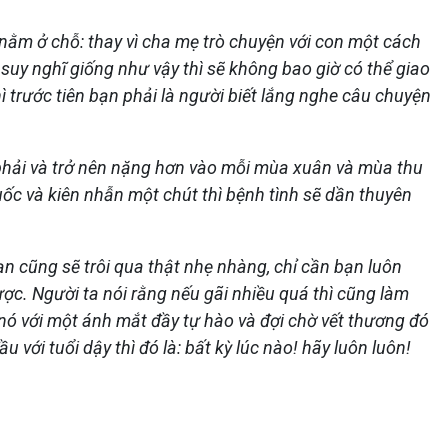
 nằm ở chỗ: thay vì cha mẹ trò chuyện với con một cách
uy nghĩ giống như vậy thì sẽ không bao giờ có thể giao
 trước tiên bạn phải là người biết lắng nghe câu chuyện
 phải và trở nên nặng hơn vào mỗi mùa xuân và mùa thu
uốc và kiên nhẫn một chút thì bệnh tình sẽ dần thuyên
bạn cũng sẽ trôi qua thật nhẹ nhàng, chỉ cần bạn luôn
ợc. Người ta nói rằng nếu gãi nhiều quá thì cũng làm
 nó với một ánh mắt đầy tự hào và đợi chờ vết thương đó
 với tuổi dậy thì đó là: bất kỳ lúc nào! hãy luôn luôn!