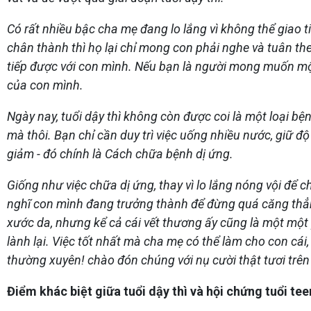
Có rất nhiều bậc cha mẹ đang lo lắng vì không thể giao 
chân thành thì họ lại chỉ mong con phải nghe và tuân t
tiếp được với con mình. Nếu bạn là người mong muốn một 
của con mình.
Ngày nay, tuổi dậy thì không còn được coi là một loại 
mà thôi. Bạn chỉ cần duy trì việc uống nhiều nước, giữ đ
giảm - đó chính là Cách chữa bệnh dị ứng.
Giống như việc chữa dị ứng, thay vì lo lắng nóng vội để c
nghĩ con mình đang trưởng thành để đừng quá căng thẳng
xước da, nhưng kể cả cái vết thương ấy cũng là một một 
lành lại. Việc tốt nhất mà cha mẹ có thể làm cho con cái, 
thường xuyên! chào đón chúng với nụ cười thật tươi trê
Điểm khác biệt giữa tuổi dậy thì và hội chứng tuổi tee