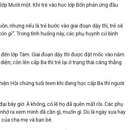
o lớp Mười một. Khi trẻ vào học lớp Bốn phản ứng đầu
uôn, nhưng nếu là trẻ bước vào giai đoạn dậy thì, trẻ sẽ
còn gì”
. Trong tình huống này, các phụ huynh cứ bình
m đến lớp Tám. Giai đoạn dậy thì được đặt mốc vào năm
iện; còn lên cấp Ba thì trẻ lại ở trạng thái căng thẳng
ểu hiện Hội chứng tuổi teen khi đang học cấp Ba thì người
đại bây giờ. À không, có lẽ họ đã quên mất rồi. Các phụ
ố nhớ ra xem mình đã cần gì, muốn gì. Dù là ngày xưa hay
m của cha mẹ và bạn bè.