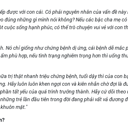
tiếp được với con cái. Có phải nguyên nhân của vấn đề này
heo đúng những gì mình nói không? Nếu các bậc cha mẹ có s
cuộc sống hạnh phúc, có thể trò chuyện vui vẻ với con thì
bệnh. Nó chỉ giống như chứng bệnh dị ứng, cái bệnh dễ mắc
ộ ẩm phù hợp, nếu tình trạng nghiêm trọng hơn thì uống th
hữa trị thật nhanh triệu chứng bệnh, tuổi dậy thì của con 
. Hãy luôn luôn khen ngợi con và kiên nhẫn chờ đợi là đư
phần tất yếu của quá trình trưởng thành. Hãy cứ dõi theo
những trẻ lần đầu tiên trong đời đang phải vất vả đương đầu
n khuôn mặt."
n?