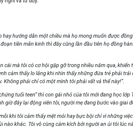
y nghĩ và tư duy.
o hay hướng dẫn một chiều mà họ mong muốn được đồng cảm
iai đoạn tiền mãn kinh thì đây cũng lần đầu tiên họ đồng h
cái mà tôi có cơ hội gặp gỡ trong nhiều năm qua, khiến tô
ynh cảm thấy lo lắng khi nhìn thấy những đứa trẻ phải trải
 Không phải chỉ có một mình tôi phải vất vả thế này!”.
 chứng tuổi teen” thì con gái nhỏ của tôi mới đang học l
h giờ đây lại động viên tôi, người mẹ đang bước vào giai 
mỗi khi tôi cảm thấy mệt mỏi hay bực bội chỉ vì những việc
i nào khác. Tôi vô cùng cảm kích bởi người an ủi tôi lúc nà