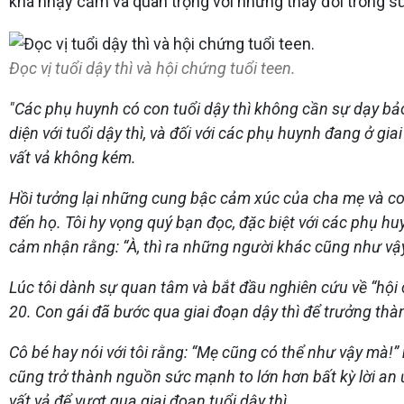
khá nhạy cảm và quan trọng với những thay đổi trong su
Đọc vị tuổi dậy thì và hội chứng tuổi teen.
"Các phụ huynh có con tuổi dậy thì không cần sự dạy bả
diện với tuổi dậy thì, và đối với các phụ huynh đang ở g
vất vả không kém.
Hồi tưởng lại những cung bậc cảm xúc của cha mẹ và con 
đến họ. Tôi hy vọng quý bạn đọc, đặc biệt với các phụ hu
cảm nhận rằng: “À, thì ra những người khác cũng như vậy.
Lúc tôi dành sự quan tâm và bắt đầu nghiên cứu về “hội
20. Con gái đã bước qua giai đoạn dậy thì để trưởng thàn
Cô bé hay nói với tôi rằng: “Mẹ cũng có thể như vậy mà!” 
cũng trở thành nguồn sức mạnh to lớn hơn bất kỳ lời an ủ
vất vả để vượt qua giai đoạn tuổi dậy thì.