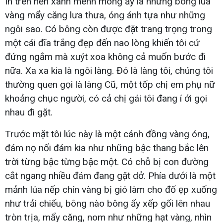
In trên nền xanh mênh mông ấy là những bông lúa
vàng mẩy căng lưa thưa, óng ánh tựa như những
ngôi sao. Có bông còn được đặt trang trọng trong
một cái đĩa trắng đẹp đến nao lòng khiến tôi cứ
đứng ngắm mà xuýt xoa không cả muốn bước đi
nữa. Xa xa kia là ngôi làng. Đó là làng tôi, chúng tôi
thường quen gọi là làng Cũ, một tốp chị em phụ nữ
khoảng chục người, có cả chị gái tôi đang í ới gọi
nhau đi gặt.
Trước mặt tôi lúc này là một cánh đồng vàng óng,
đám nọ nối đám kia như những bậc thang bắc lên
trời từng bậc từng bậc một. Có chỗ bị con đường
cắt ngang nhiều đám đang gặt dở. Phía dưới là một
mảnh lúa nếp chín vàng bị gió làm cho đổ ẹp xuống
như trải chiếu, bông nào bông ấy xếp gối lên nhau
tròn trịa, mẩy căng, nom như những hạt vàng, nhìn