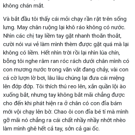
không chán mắt.
Và bắt đầu tôi thấy cái mỏi chạy rần rật trên sống
lưng. May chân ruộng lại khô ráo không có nước.
Nhìn các chị tay liềm tay gặt nhanh thoăn thoắt,
cười nói vui vẻ làm mình thèm được gặt quá mà lại
không có liềm. Hết nhìn trời rồi lại nhìn lúa chín,
bỗng tôi nghe râm ran róc rách dưới chân mình có
con mương nước trong văn vắt đang chảy, vài con
cá cờ lượn lờ bơi, lâu lâu chúng lại đưa cái miệng
lên đớp đớp. Tôi thích thú reo lên, xắn quần lội ào
xuống bắt, nhưng tay không bắt mãi chẳng được
cho đến khi phát hiện ra ở chân có con đỉa bám
mới vội chạy lên bờ. Chao ôi con đỉa bé tí mà mình
gỡ mãi nó chẳng ra cái chất nhầy nhầy nhớt nhèo
làm mình ghê hết cả tay, sởn cả gai ốc.