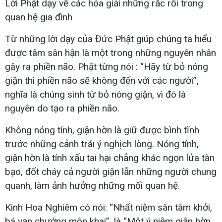
Lời Phật dạy về các hóa giải những rắc rối trong
quan hệ gia đình
Từ những lời dạy của Đức Phật giúp chúng ta hiểu
được tâm sân hận là một trong những nguyên nhân
gây ra phiền não. Phật từng nói : “Hãy từ bỏ nóng
giận thì phiền não sẽ không đến với các người”,
nghĩa là chúng sinh từ bỏ nóng giận, vì đó là
nguyên do tạo ra phiền não.
Không nóng tính, giận hờn là giữ được bình tĩnh
trước những cảnh trái ý nghịch lòng. Nóng tính,
giận hờn là tính xấu tai hại chẳng khác ngọn lửa tàn
bạo, đốt cháy cả người giận lẫn những người chung
quanh, làm ảnh hưởng những mối quan hệ.
Kinh Hoa Nghiêm có nói: “Nhất niệm sân tâm khởi,
bá vạn chướng môn khai”, là “Một ý niệm giận hờn