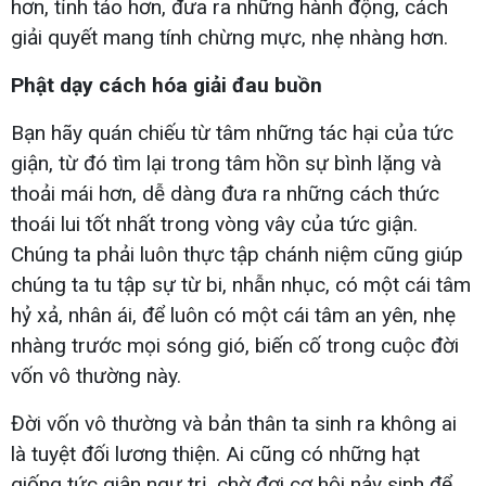
hơn, tỉnh táo hơn, đưa ra những hành động, cách
giải quyết mang tính chừng mực, nhẹ nhàng hơn.
Phật dạy cách hóa giải đau buồn
Bạn hãy quán chiếu từ tâm những tác hại của tức
giận, từ đó tìm lại trong tâm hồn sự bình lặng và
thoải mái hơn, dễ dàng đưa ra những cách thức
thoái lui tốt nhất trong vòng vây của tức giận.
Chúng ta phải luôn thực tập chánh niệm cũng giúp
chúng ta tu tập sự từ bi, nhẫn nhục, có một cái tâm
hỷ xả, nhân ái, để luôn có một cái tâm an yên, nhẹ
nhàng trước mọi sóng gió, biến cố trong cuộc đời
vốn vô thường này.
Đời vốn vô thường và bản thân ta sinh ra không ai
là tuyệt đối lương thiện. Ai cũng có những hạt
giống tức giận ngự trị, chờ đợi cơ hội nảy sinh để