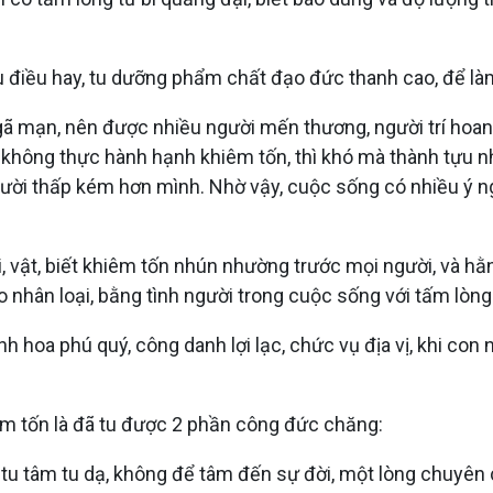
u điều hay, tu dưỡng phẩm chất đạo đức thanh cao, để là
ngã mạn, nên được nhiều người mến thương, người trí hoan 
không thực hành hạnh khiêm tốn, thì khó mà thành tựu nh
ười thấp kém hơn mình. Nhờ vậy, cuộc sống có nhiều ý ngh
vật, biết khiêm tốn nhún nhường trước mọi người, và hằng
nhân loại, bằng tình người trong cuộc sống với tấm lòng t
nh hoa phú quý, công danh lợi lạc, chức vụ địa vị, khi con
êm tốn là đã tu được 2 phần công đức chăng:
tu tâm tu dạ, không để tâm đến sự đời, một lòng chuyên c