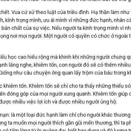
chết. Vua cứ xử theo luật của triều đình. Hạ thần làm nh
nh, kính trọng mình, ưu ái mình vì những đức hạnh, nhân 
 bản chất của sự việc. Nếu người ta kính trọng mình vì
trọng nơi mọi người. Một người có quyền có chức ở ngoài t
Nếu học cao hiểu rộng mà khinh khi những người chung qu
h lắng nghe, khiêm tốn, con người đó sẽ có thêm nhiều v
. Giống như câu chuyện ông quan lấy trộm của báu trong k
 khiêm tốn. Khiêm tốn sẽ chỉ cho ta thấy những thiếu só
kiến đóng góp của mọi người xung quanh. Khiêm tốn giúp
được nhiều việc lợi ích và được nhiều người ủng hộ.
ạn: là một loại đức hạnh làm chỉ cho người khác thương 
g ta muốn mọi người thích gần gũi mến thương, thì ta ph
n có tấm lòng từ bi quảng đại, biết bao dung và độ lượng 