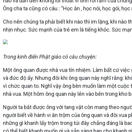
não và dẫn đến không lối thoát vì tính rối rắm của chúng
Ông cha ta cũng có câu : “Học ăn , học nói, học gói, học
Cho nên chúng ta phải biết khi nào thì im lặng, khi nào 
nhịn nhục. Sức mạnh của trẻ em là tiếng khóc. Sức mạn
Trong kinh điển Phật giáo có câu chuyện:
Một ông quan được nhà vua tín nhiệm. Làm bất cứ việc gì
và đức độ ấy. Nhưng đôi khi ông quan này nghĩ rằng: khô
vì chức quan to. Nghĩ vậy ông bèn muốn làm một cuộc t
nhà vua. Một hôm ông quan này lẻn vào bên trong kho b
Người ta bắt được ông với tang vật còn mang theo ngườ
người biết về hành vi ăn trộm của ông quan và đòi vua p
những gì khanh lấy trộm trong túi đây chẳng đáng là ba
có thể biết khanh muốn gì và sẳn sàng ban cho khanh nh