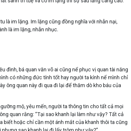
át sanh trí tuệ và có im lặng thì sự sâu lắng càng cao.
tu là im lặng. Im lặng cũng đồng nghĩa với nhẫn nại,
nh là im lặng, nhẫn nhục.
ều đình, bá quan văn võ ai cũng nể phục vị quan tài năng
mình có những đức tính tốt hay người ta kính nể mình chỉ
y ông quan này đi qua đi lại để thăm dò kho báu của
gưỡng mộ, yêu mến, người ta thông tin cho tất cả mọi
 ông quan rằng: “Tại sao khanh lại làm như vậy? Tất cả
ta biết hoặc chỉ cần một ánh mắt của khanh thôi ta cũng
 nhưng sao khanh lại đi lấy trộm như vậy?”