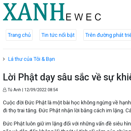
Trang chủ
Tin tức nổi bật
Trên đường phát tri
Lá thư của Tôi & Bạn
Lời Phật dạy sâu sắc về sự kh
Tú Anh |
12/09/2022 08:54
Cuộc đời Đức Phật là một bài học không ngừng về hạnh 
đi thọ trai tăng. Đức Phật nhận lời bằng cách im lặng. 
Đức Phật luôn giữ im lặng đối với những vấn đề siêu hì