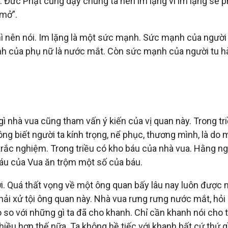
. Đức Phật cũng dạy chúng ta nên im lặng vì im lặng sẽ ph
 mở”.
thì nên nói. Im lặng là một sức mạnh. Sức mạnh của người 
h của phụ nữ là nước mắt. Còn sức mạnh của người tu hà
 nhà vua cũng tham vấn ý kiến của vị quan này. Trong tri
ng biết người ta kính trọng, nể phục, thương mình, là do 
rắc nghiệm. Trong triều có kho báu của nhà vua. Hằng ngà
áu của Vua ăn trộm một số của báu.
i. Quá thất vọng về một ông quan bấy lâu nay luôn được n
hải xử tội ông quan này. Nhà vua rưng rưng nước mắt, hỏi
o so với những gì ta đã cho khanh. Chỉ cần khanh nói cho 
iều hơn thế nữa. Ta không hề tiếc với khanh bất cứ thứ gì