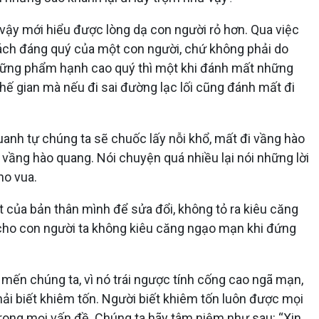
ư vậy mới hiểu được lòng dạ con người rỏ hơn. Qua việc
cách đáng quý của một con người, chứ không phải do
 những phẩm hạnh cao quý thì một khi đánh mất những
hế gian mà nếu đi sai đường lạc lối cũng đánh mất đi
anh tự chúng ta sẽ chuốc lấy nỗi khổ, mất đi vầng hào
ầng hào quang. Nói chuyện quá nhiều lại nói những lời
ho vua.
t của bản thân mình để sửa đổi, không tỏ ra kiêu căng
 cho con người ta không kiêu căng ngạo mạn khi đứng
mến chúng ta, vì nó trái ngược tính cống cao ngã mạn,
ải biết khiêm tốn. Người biết khiêm tốn luôn được mọi
trong mọi vấn đề. Chúng ta hãy tâm niệm như sau: “Xin