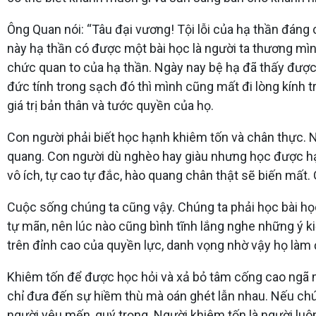
Ông Quan nói: “Tâu đại vương! Tội lỗi của hạ thần đáng 
này hạ thần có được một bài học là người ta thương mì
chức quan to của hạ thần. Ngày nay bệ hạ đã thấy được
đức tính trong sạch đó thì mình cũng mất đi lòng kính 
giá trị bản thân và tước quyền của họ.
Con người phải biết học hạnh khiêm tốn và chân thực. 
quang. Con người dù nghèo hay giàu nhưng học được hạn
vô ích, tự cao tự đắc, hào quang chân thật sẽ biến mất
Cuộc sống chúng ta cũng vậy. Chúng ta phải học bài học
tự mãn, nên lúc nào cũng bình tĩnh lắng nghe những ý 
trên đỉnh cao của quyền lực, danh vọng nhờ vậy họ làm 
Khiêm tốn để được học hỏi và xả bỏ tâm cống cao ngã m
chỉ đưa đến sự hiềm thù mà oán ghét lẫn nhau. Nếu chún
người yêu mến, quý trọng. Người khiêm tốn là người luô