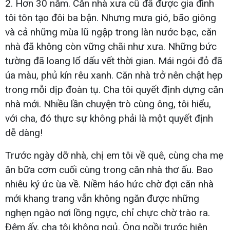
2. Hơn 30 năm. Căn nhà xưa cũ đã được gia đình
tôi tôn tạo đôi ba bận. Nhưng mưa gió, bão giông
và cả những mùa lũ ngập trong làn nước bạc, căn
nhà đã không còn vững chãi như xưa. Những bức
tường đã loang lổ dấu vết thời gian. Mái ngói đỏ đã
úa màu, phủ kín rêu xanh. Căn nhà trở nên chật hẹp
trong mỗi dịp đoàn tụ. Cha tôi quyết định dựng căn
nhà mới. Nhiều lần chuyện trò cùng ông, tôi hiểu,
với cha, đó thực sự không phải là một quyết định
dễ dàng!
Trước ngày dỡ nhà, chị em tôi về quê, cùng cha mẹ
ăn bữa cơm cuối cùng trong căn nhà thơ ấu. Bao
nhiêu ký ức ùa về. Niềm háo hức chờ đợi căn nhà
mới khang trang vẫn không ngăn được những
nghẹn ngào nơi lồng ngực, chỉ chực chờ trào ra.
Đêm ấy, cha tôi không ngủ. Ông ngồi trước hiên