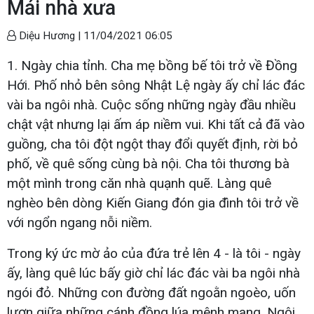
Mái nhà xưa
Diệu Hương |
11/04/2021 06:05
1. Ngày chia tỉnh. Cha mẹ bồng bế tôi trở về Đồng
Hới. Phố nhỏ bên sông Nhật Lệ ngày ấy chỉ lác đác
vài ba ngôi nhà. Cuộc sống những ngày đầu nhiều
chật vật nhưng lại ấm áp niềm vui. Khi tất cả đã vào
guồng, cha tôi đột ngột thay đổi quyết định, rời bỏ
phố, về quê sống cùng bà nội. Cha tôi thương bà
một mình trong căn nhà quạnh quẽ. Làng quê
nghèo bên dòng Kiến Giang đón gia đình tôi trở về
với ngổn ngang nỗi niềm.
Trong ký ức mờ ảo của đứa trẻ lên 4 - là tôi - ngày
ấy, làng quê lúc bấy giờ chỉ lác đác vài ba ngôi nhà
ngói đỏ. Những con đường đất ngoằn ngoèo, uốn
lượn giữa những cánh đồng lúa mênh mang. Ngôi