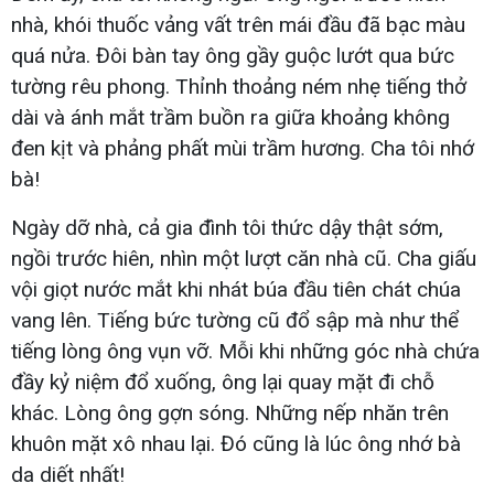
nhà, khói thuốc vảng vất trên mái đầu đã bạc màu
quá nửa. Đôi bàn tay ông gầy guộc lướt qua bức
tường rêu phong. Thỉnh thoảng ném nhẹ tiếng thở
dài và ánh mắt trầm buồn ra giữa khoảng không
đen kịt và phảng phất mùi trầm hương. Cha tôi nhớ
bà!
Ngày dỡ nhà, cả gia đình tôi thức dậy thật sớm,
ngồi trước hiên, nhìn một lượt căn nhà cũ. Cha giấu
vội giọt nước mắt khi nhát búa đầu tiên chát chúa
vang lên. Tiếng bức tường cũ đổ sập mà như thể
tiếng lòng ông vụn vỡ. Mỗi khi những góc nhà chứa
đầy kỷ niệm đổ xuống, ông lại quay mặt đi chỗ
khác. Lòng ông gợn sóng. Những nếp nhăn trên
khuôn mặt xô nhau lại. Đó cũng là lúc ông nhớ bà
da diết nhất!