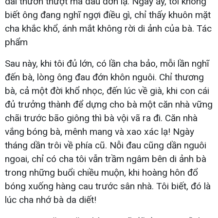
dài thườn thượt mà đau đớn lạ. Ngày ấy, tôi không
biết ông đang nghĩ ngợi điều gì, chỉ thấy khuôn mặt
cha khắc khổ, ánh mắt không rời di ảnh của bà. Tác
phẩm
Sau này, khi tôi đủ lớn, có lần cha bảo, mỗi lần nghĩ
đến bà, lòng ông đau đớn khôn nguôi. Chỉ thương
bà, cả một đời khổ nhọc, đến lúc về già, khi con cái
đủ trưởng thành để dựng cho bà một căn nhà vững
chãi trước bão giông thì bà vội vã ra đi. Căn nhà
vắng bóng bà, mênh mang và xao xác lạ! Ngày
tháng dần trôi về phía cũ. Nỗi đau cũng dần nguôi
ngoai, chỉ có cha tôi vẫn trầm ngâm bên di ảnh bà
trong những buổi chiều muộn, khi hoàng hôn đổ
bóng xuống hàng cau trước sân nhà. Tôi biết, đó là
lúc cha nhớ bà da diết!