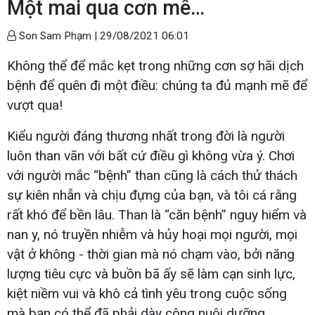
Một mai qua cơn mê…
Son Sam Phạm |
29/08/2021 06:01
Không thể để mắc kẹt trong những cơn sợ hãi dịch
bệnh để quên đi một điều: chúng ta đủ mạnh mẽ để
vượt qua!
Kiểu người đáng thương nhất trong đời là người
luôn than vãn với bất cứ điều gì không vừa ý. Chơi
với người mắc “bệnh” than cũng là cách thử thách
sự kiên nhẫn và chịu đựng của bạn, và tôi cá rằng
rất khó để bền lâu. Than là “căn bệnh” nguy hiểm và
nan y, nó truyền nhiễm và hủy hoại mọi người, mọi
vật ở không - thời gian mà nó chạm vào, bởi năng
lượng tiêu cực và buồn bã ấy sẽ làm cạn sinh lực,
kiệt niềm vui và khô cả tình yêu trong cuộc sống
mà bạn có thể đã phải dày công nuôi dưỡng.