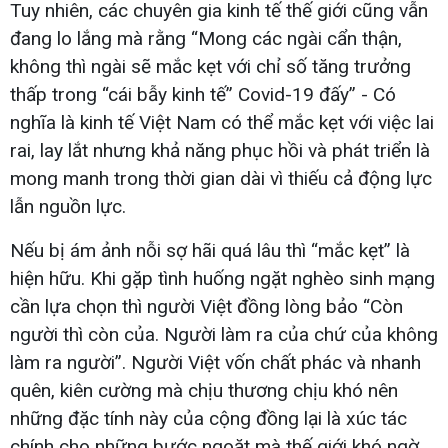
Tuy nhiên, các chuyên gia kinh tế thế giới cũng vẫn
đang lo lắng mà rằng “Mong các ngài cẩn thận,
không thì ngài sẽ mắc kẹt với chỉ số tăng trưởng
thấp trong “cái bẫy kinh tế” Covid-19 đấy” - Có
nghĩa là kinh tế Việt Nam có thể mắc kẹt với việc lai
rai, lay lắt nhưng khả năng phục hồi và phát triển là
mong manh trong thời gian dài vì thiếu cả động lực
lẫn nguồn lực.
Nếu bị ám ảnh nỗi sợ hãi quá lâu thì “mắc kẹt” là
hiện hữu. Khi gặp tình huống ngặt nghèo sinh mạng
cần lựa chọn thì người Việt đồng lòng bảo “Còn
người thì còn của. Người làm ra của chứ của không
làm ra người”. Người Việt vốn chất phác và nhanh
quên, kiên cường mà chịu thương chịu khó nên
những đặc tính này của cộng đồng lại là xúc tác
chính cho những bước ngoặt mà thế giới khó ngờ