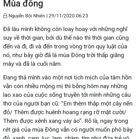
Mùa đông
Nguyễn Bội Nhiên |
29/11/2020 06:23
Đã lâu mình không còn loay hoay với những nghĩ
suy về thời gian, bởi dù thế nào thì thời gian cũng
đến và đi, đi và đến trong vòng tròn quy luật của
nó, như bây giờ đã là mùa Đông trời thấp giăng
mây và đã là cuối năm.
Đang thả mình vào một nơi tịch mịch của tâm hồn
vẫn còn nhiều mộng mị thì bỗng hôm nay những
lao xao của cuộc sống truyền tới mình những câu
thơ của người bạn cũ: “Em thèm thắp một cây nến
đỏ/ Thèm được huênh hoang rạng rỡ mặt cười/
Thèm được xênh xang váy áo”. Rõ là, ngay trong
rét giá của mùa Đông vẫn có người muốn phô bày
đỏ, xanh, cam, lục, lam, chàm, tím như đứa trẻ vô