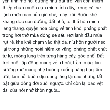
yên tĩnh mơ hồ, dường như đất trời vẫn còn thiêm
thiếp chưa muốn cựa mình tỉnh dậy, trong cái se
lạnh mơn man của gió nhẹ, mây trôi. Bước khẽ
khàng dọc con đường đất nhỏ, tôi thả hồn mình
lang thang, quyện hòa cùng vẻ tinh khôi phảng phất
trong hơi thở mùa đông se sắt. Hơi lạnh đầu mùa
rụt rè, khe khẽ chạm vào thịt da, níu hồn người neo
lại trong những hoài niệm xa vắng, phảng phất chút
tư lự, mông lung trên từng hàng cây, góc phố. Đất
trời buổi lập đông mang vẻ u hoài, trầm mặc, làn
sương mơ màng nhẹ buông xuống bàng bạc, ẩm
ướt, làm nỗi buồn dịu dàng lắng lại sau những tất
bật giữa dòng đời xuôi ngược. Chỉ còn lại bao vệt
dài của nỗi nhớ khôn nguôi...