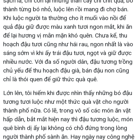
sạch lá, chỉ còn lại những thân cây chi chít quả, bó
thành từng bó nhỏ, luộc lên rồi mang đi chợ bán.
Khi luộc người ta thường cho ít muối vào nồi để
quả đậu giữ được màu xanh tươi ngon mắt, khi ăn
để lại hương vị mằn mặn khó quên. Chưa kể, thu
hoạch đậu tươi cũng như hái rau, ngon nhất là vào
sáng sớm vì khi ấy trái đậu tươi, ngọt và giữ được
nhiều nước. Với đa số người dân, đậu tương trồng
chủ yếu để thu hoạch đậu già, bán đậu non cũng
chỉ là thói quen để giữ thức quà quê.
Lớn lên, tôi hiếm khi được nhìn thấy những bó đậu
tương tươi luộc như một thức quà vặt cho người
thành phố nữa. Có lẽ, trong vô số các món ăn vặt
hấp dẫn, bắt mắt hiện nay thì đậu tương luộc, món
quê bình dị ấy lại không có chỗ đứng trong lòng
người thành phố sành ăn. Hay ngày nay công nghệ