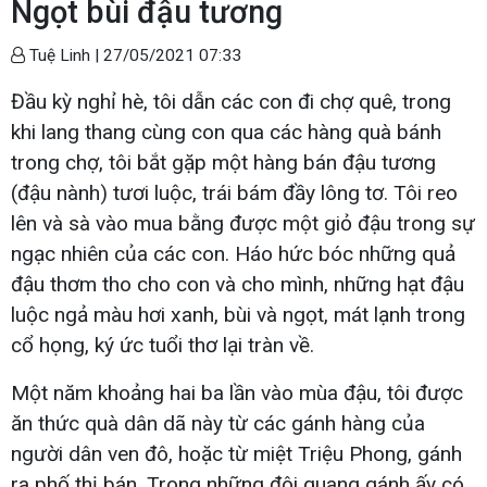
Ngọt bùi đậu tương
Tuệ Linh |
27/05/2021 07:33
Đầu kỳ nghỉ hè, tôi dẫn các con đi chợ quê, trong
khi lang thang cùng con qua các hàng quà bánh
trong chợ, tôi bắt gặp một hàng bán đậu tương
(đậu nành) tươi luộc, trái bám đầy lông tơ. Tôi reo
lên và sà vào mua bằng được một giỏ đậu trong sự
ngạc nhiên của các con. Háo hức bóc những quả
đậu thơm tho cho con và cho mình, những hạt đậu
luộc ngả màu hơi xanh, bùi và ngọt, mát lạnh trong
cổ họng, ký ức tuổi thơ lại tràn về.
Một năm khoảng hai ba lần vào mùa đậu, tôi được
ăn thức quà dân dã này từ các gánh hàng của
người dân ven đô, hoặc từ miệt Triệu Phong, gánh
ra phố thị bán. Trong những đôi quang gánh ấy có