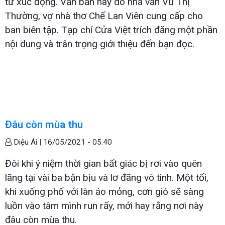
từ xúc động. Văn bản này do nhà văn Vũ Thị
Thường, vợ nhà thơ Chế Lan Viên cung cấp cho
ban biên tập. Tạp chí Cửa Việt trích đăng một phần
nội dung và trân trọng giới thiệu đến bạn đọc.
Đâu còn mùa thu
Diệu Ái |
16/05/2021 - 05:40
Đôi khi ý niệm thời gian bất giác bị rơi vào quên
lãng tại vài ba bận bịu và lơ đãng vô tình. Một tối,
khi xuống phố với làn áo mỏng, cơn gió sẽ sàng
luồn vào tâm mình run rẩy, mới hay rằng nơi này
đâu còn mùa thu.