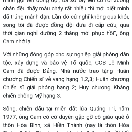
mình gọi tên đồng đội, tôi sờ tay lên cổ rồi xuống
chân đều thấy máu chảy rất nhiều thì mới biết mình
đã trúng mảnh đạn. Lần đó cứ nghĩ không qua khỏi,
song tôi đã được đồng đội đưa đi cấp cứu, qua
thời gian nghỉ dưỡng 2 tháng mới phục hồi”, ông
Cam nhớ lại.
Với những đóng góp cho sự nghiệp giải phóng dân
tộc, xây dựng và bảo vệ Tổ quốc, CCB Lê Minh
Cam đã được Đảng, Nhà nước trao tặng Huân
chương Chiến sĩ vẻ vang hạng 1,2,3; Huân chương
Chiến sĩ giải phóng hạng 2; Huy chương Kháng
chiến chống Mỹ hạng 3.
Sống, chiến đấu tại miền đất lửa Quảng Trị, năm
1977, ông Cam có cơ duyên gặp gỡ cô giáo quê ở
thôn Hòa Bình, xã Hiền Thành (nay là thôn Hòa