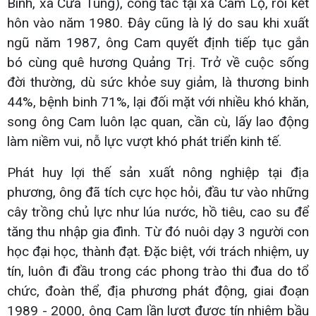
Bình, xã Cửa Tùng), công tác tại xã Cam Lộ, rồi kết
hôn vào năm 1980. Đây cũng là lý do sau khi xuất
ngũ năm 1987, ông Cam quyết định tiếp tục gắn
bó cùng quê hương Quảng Trị. Trở về cuộc sống
đời thường, dù sức khỏe suy giảm, là thương binh
44%, bệnh binh 71%, lại đối mặt với nhiều khó khăn,
song ông Cam luôn lạc quan, cần cù, lấy lao động
làm niềm vui, nỗ lực vượt khó phát triển kinh tế.
Phát huy lợi thế sản xuất nông nghiệp tại địa
phương, ông đã tích cực học hỏi, đầu tư vào những
cây trồng chủ lực như lúa nước, hồ tiêu, cao su để
tăng thu nhập gia đình. Từ đó nuôi dạy 3 người con
học đại học, thành đạt. Đặc biệt, với trách nhiệm, uy
tín, luôn đi đầu trong các phong trào thi đua do tổ
chức, đoàn thể, địa phương phát động, giai đoạn
1989 - 2000, ông Cam lần lượt được tín nhiệm bầu