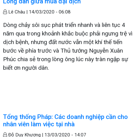
Lòng dân giữa mùa đại dịch
Lê Châu |
14/03/2020 - 06:08
Dòng chảy sôi sục phát triển nhanh và liên tục 4
năm qua trong khoảnh khắc buộc phải ngưng trệ vì
dịch bệnh, nhưng đất nước vẫn một khí thế tiến
bước về phía trước và Thủ tướng Nguyễn Xuân
Phúc chia sẻ trong lòng ông lúc này tràn ngập sự
biết ơn người dân.
Tổng thống Pháp: Các doanh nghiệp cần cho
nhân viên làm việc tại nhà
Đỗ Duy Khương |
13/03/2020 - 14:07