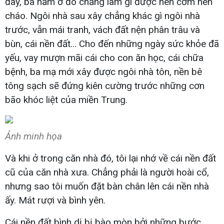
đây, ba năm ở đó chẳng làm gì được nên cơm nên
cháo. Ngôi nhà sau xây chẳng khác gì ngôi nhà
trước, vẫn mái tranh, vách đất nện phân trâu và
bùn, cái nền đất… Cho đến những ngày sức khỏe đã
yếu, vay mượn mãi cái cho con ăn học, cái chữa
bệnh, ba mạ mới xây được ngôi nhà tôn, nền bê
tông sạch sẽ đứng kiên cường trước những cơn
bão khóc liệt của miền Trung.
Ảnh minh họa
Và khi ở trong căn nhà đó, tôi lại nhớ về cái nền đất
cũ của căn nhà xưa. Chẳng phải là người hoài cổ,
nhưng sao tôi muốn đặt bàn chân lên cái nền nhà
ấy. Mát rượi và bình yên.
Cái nền đất bình dị bị bào mòn bởi những bước