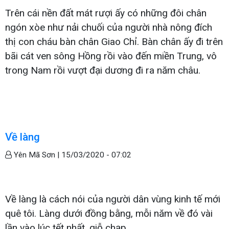
Trên cái nền đất mát rượi ấy có những đôi chân
ngón xòe như nải chuối của người nhà nông đích
thị con cháu bàn chân Giao Chỉ. Bàn chân ấy đi trên
bãi cát ven sông Hồng rồi vào đến miền Trung, vô
trong Nam rồi vượt đại dương đi ra năm châu.
Về làng
Yên Mã Sơn |
15/03/2020 - 07:02
Về làng là cách nói của người dân vùng kinh tế mới
quê tôi. Làng dưới đồng bằng, mỗi năm về đó vài
lần vào lúc tết nhất, giỗ chạp.