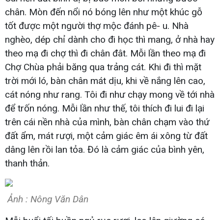
chân. Mòn đến nổi nó bóng lên như một khúc gỗ
tốt được một người thợ mộc đánh pê- u. Nhà
nghèo, dép chỉ dành cho đi học thì mang, ở nhà hay
theo mạ đi chợ thì đi chân đât. Mỗi lần theo mạ đi
Chợ Chùa phải băng qua trảng cát. Khi đi thì mặt
trời mới ló, bàn chân mát dịu, khi về nắng lên cao,
cát nóng như rang. Tôi đi như chạy mong về tới nhà
để trốn nóng. Mỗi lần như thế, tôi thích đi lui đi lại
trên cái nền nhà của mình, bàn chân chạm vào thứ
đất ẩm, mát rượi, một cảm giác êm ái xông từ đất
dâng lên rồi lan tỏa. Đó là cảm giác của bình yên,
thanh thản.
Ảnh : Nông Văn Dân