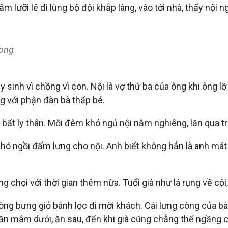
 cầm lưỡi lê đi lùng bộ đội khắp làng, vào tới nhà, thấy nộ
hong
y sinh vì chồng vì con. Nội là vợ thứ ba của ông khi ông l
g với phận đàn bà thấp bé.
 bất ly thân. Mỗi đêm khó ngủ nội nằm nghiêng, lăn qua tr
ó ngồi đấm lưng cho nội. Anh biết không hẳn là anh mát 
g chọi với thời gian thêm nữa. Tuổi già như lá rụng về cội
òng bưng giỏ bánh lọc đi mời khách. Cái lưng còng của bà
i ăn mâm dưới, ăn sau, đến khi già cũng chẳng thể ngầng