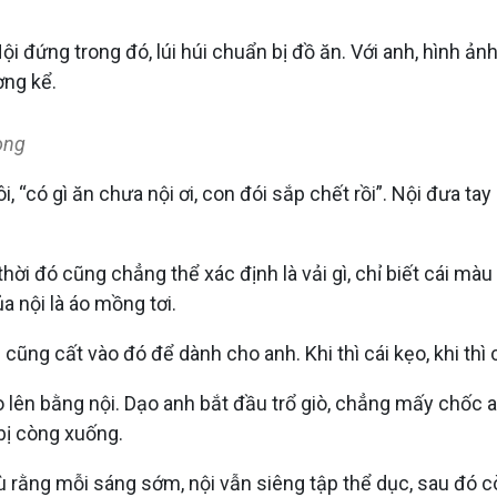
 Nội đứng trong đó, lúi húi chuẩn bị đồ ăn. Với anh, hình 
ờng kể.
ong
có gì ăn chưa nội ơi, con đói sắp chết rồi”. Nội đưa tay d
thời đó cũng chẳng thể xác định là vải gì, chỉ biết cái mà
a nội là áo mồng tơi.
i cũng cất vào đó để dành cho anh. Khi thì cái kẹo, khi thì cá
 lên bằng nội. Dạo anh bắt đầu trổ giò, chẳng mấy chốc a
bị còng xuống.
 rằng mỗi sáng sớm, nội vẫn siêng tập thể dục, sau đó c