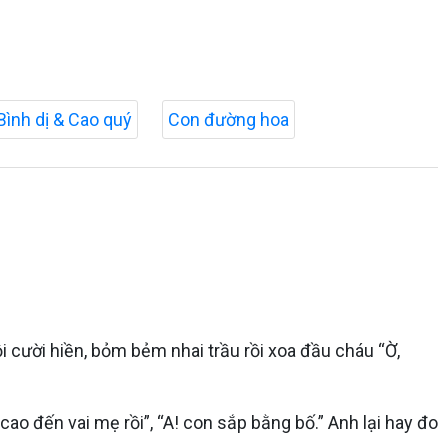
Bình dị & Cao quý
Con đường hoa
i cười hiền, bỏm bẻm nhai trầu rồi xoa đầu cháu “Ờ,
o đến vai mẹ rồi”, “A! con sắp bằng bố.” Anh lại hay đo