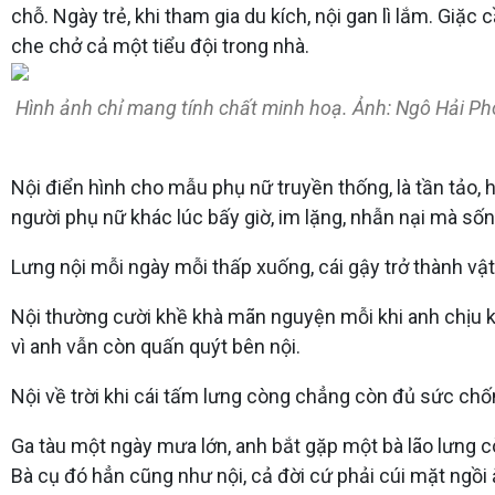
chỗ. Ngày trẻ, khi tham gia du kích, nội gan lì lắm. Giặc
che chở cả một tiểu đội trong nhà.
Hình ảnh chỉ mang tính chất minh hoạ. Ảnh: Ngô Hải P
Nội điển hình cho mẫu phụ nữ truyền thống, là tần tảo, h
người phụ nữ khác lúc bấy giờ, im lặng, nhẫn nại mà sốn
Lưng nội mỗi ngày mỗi thấp xuống, cái gậy trở thành vật
Nội thường cười khề khà mãn nguyện mỗi khi anh chịu kh
vì anh vẫn còn quấn quýt bên nội.
Nội về trời khi cái tấm lưng còng chẳng còn đủ sức chốn
Ga tàu một ngày mưa lớn, anh bắt gặp một bà lão lưng c
Bà cụ đó hẳn cũng như nội, cả đời cứ phải cúi mặt ngồ