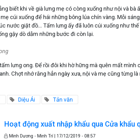
hẳng biết khi về già lưng mẹ có còng xuống như nội và bà 
mẹ cúi xuống để hái những bông lúa chín vàng. Mỗi sáng
úc nước giặt đồ… Tấm lưng ấy đã luôn cúi xuống như thế 
hống gậy dò dẫm những bước đi còn lại.
hong
tấm lưng ong. Để rồi đôi khi hờ hững mà quên mất mình c
anh. Chợt nhớ rằng hẳn ngày xưa, nội và mẹ cũng từng là
ị
Diệu Ái
Tản văn
Hoạt động xuất nhập khẩu qua Cửa khẩu 
Minh Dương - Minh Trí |
17/12/2019 - 08:57