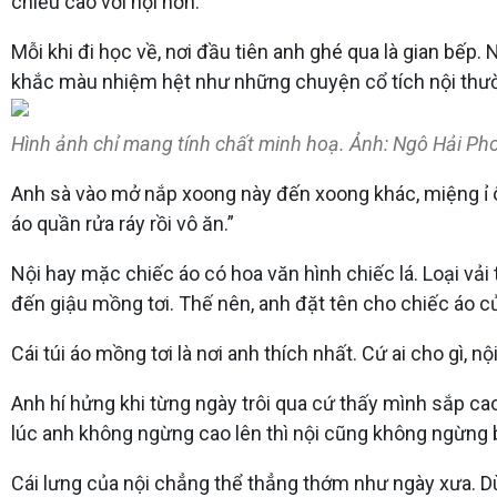
chiều cao với nội hơn.
Mỗi khi đi học về, nơi đầu tiên anh ghé qua là gian bếp.
khắc màu nhiệm hệt như những chuyện cổ tích nội thư
Hình ảnh chỉ mang tính chất minh hoạ. Ảnh: Ngô Hải Ph
Anh sà vào mở nắp xoong này đến xoong khác, miệng ỉ ôi, “
áo quần rửa ráy rồi vô ăn.”
Nội hay mặc chiếc áo có hoa văn hình chiếc lá. Loại vải 
đến giậu mồng tơi. Thế nên, anh đặt tên cho chiếc áo củ
Cái túi áo mồng tơi là nơi anh thích nhất. Cứ ai cho gì, nộ
Anh hí hửng khi từng ngày trôi qua cứ thấy mình sắp cao
lúc anh không ngừng cao lên thì nội cũng không ngừng 
Cái lưng của nội chẳng thể thẳng thớm như ngày xưa. Dù