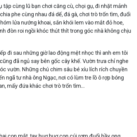
tụ tập cùng lũ bạn chơi căng cù, chọi gụ, đi nhặt mảnh
hia phe cùng nhau đá dế, đá gà, chơi trò trốn tìm, đuổi
n nhóm lửa nướng khoai, sắn khói lem vào mắt đỏ hoe,
nh đòn roi ngồi khóc thút thít trong góc nhà không chịu
iếp đi sau những giờ lao động mệt nhọc thì anh em tôi
n cũng đã ngủ say bên gốc cây khế. Vườn trưa chỉ nghe
ối góc vườn. Những chú chim sâu bé xíu lích rích chuyền
n ngã tư nhà ông Ngạc, nơi có lùm tre lồ ô rợp bóng
an, mấy đứa khác chơi trò trốn tìm…
 hai con mắt, tay huơ huơ con cúi rơm đuổi bầy ong