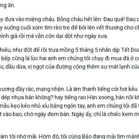
ng ăn.
tay đưa vào miệng cháu. Bỗng cháu hét lên: Đau quá! Đau q
y xuống cuối xóm tìm rèo tre để bôi lên vết thương cho c
 mình già rồi mà vẫn còn dại dột như ngày xưa.
 thiêu, như đốt để rồi trưa mồng 5 tháng 5 nhân dịp Tết 
bếp cũng là lúc hai anh em chúng tôi chạy đi mua đá ở c
u, dầu dừa, vị ngọt của đường cộng thêm sự mát lạnh củ
 vương đầy rác, mạng nhện. Là âm thanh tiếng còi hơi kêu B
dép nhựa bán không? hay tiếng rao Hàn xoong, hàn nồi k
mẫu kẹo kéo nhỏ xíu bằng ngón tay, anh em chúng tôi đã 
ết vào bao, chờ ngày đem bán. Ngày ấy, chỉ là chiếc kem 
 làm tôi nhớ mãi. Hôm đó, tôi cùng Bảo đang mải tìm mả