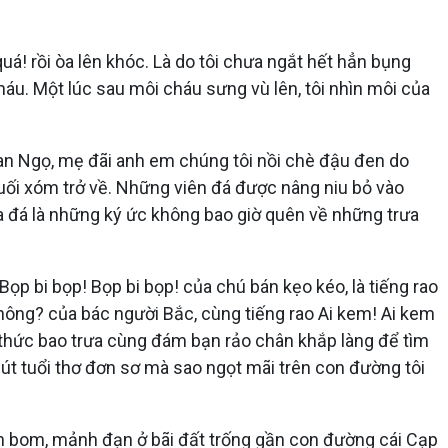
uá! rồi òa lên khóc. Là do tôi chưa ngắt hết hẳn bụng
háu. Một lúc sau môi cháu sưng vù lên, tôi nhìn môi của
Đoan Ngọ, mẹ đãi anh em chúng tôi nồi chè đậu đen do
uối xóm trở về. Những viên đá được nâng niu bỏ vào
a đá là những ký ức không bao giờ quên về những trưa
ọp bi bọp! Bọp bi bọp! của chú bán kẹo kéo, là tiếng rao
hông? của bác người Bắc, cùng tiếng rao Ai kem! Ai kem
thức bao trưa cùng đám bạn rảo chân khắp làng để tìm
mút tuổi thơ đơn sơ mà sao ngọt mãi trên con đường tôi
nh bom, mảnh đạn ở bãi đất trống gần con đường cái Cạp