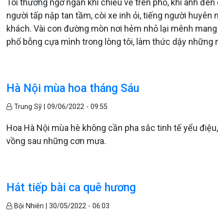
Tôi thường ngơ ngẩn khi chiều về trên phố, khi ánh đè
người tấp nập tan tầm, còi xe inh ỏi, tiếng người huy
khách. Vài con đường mòn nơi hẻm nhỏ lại mênh mang mờ 
phố bỗng cựa mình trong lòng tôi, làm thức dậy những 
Hà Nội mùa hoa tháng Sáu
Trung Sỹ |
09/06/2022 - 09:55
Hoa Hà Nội mùa hè không cần pha sắc tinh tế yểu điệ
vồng sau những cơn mưa.
Hát tiếp bài ca quê hương
Bội Nhiên |
30/05/2022 - 06:03