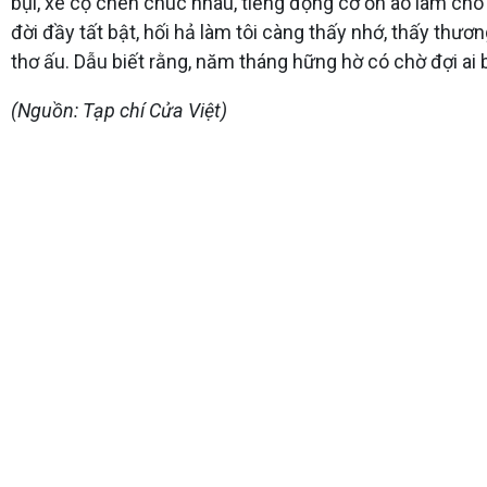
bụi, xe cộ chen chúc nhau, tiếng động cơ ồn ào làm ch
đời đầy tất bật, hối hả làm tôi càng thấy nhớ, thấy th
thơ ấu. Dẫu biết rằng, năm tháng hững hờ có chờ đợi ai b
(Nguồn: Tạp chí Cửa Việt)