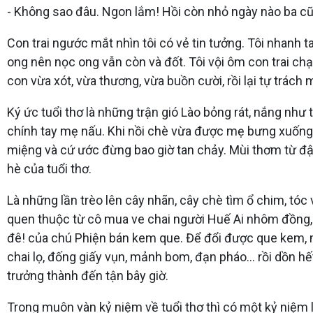
- Không sao đâu. Ngon lắm! Hồi còn nhỏ ngày nào ba cũ
Con trai ngước mắt nhìn tôi có vẻ tin tưởng. Tôi nhanh 
ong nên nọc ong vẫn còn và đốt. Tôi vội ôm con trai chạ
con vừa xót, vừa thương, vừa buồn cười, rồi lại tự trách
Ký ức tuổi thơ là những trận gió Lào bỏng rát, nắng như
chính tay mẹ nấu. Khi nồi chè vừa được mẹ bưng xuống 
miệng và cứ ước đừng bao giờ tan chảy. Mùi thơm từ đậ
hè của tuổi thơ.
Là những lần trèo lên cây nhãn, cây chè tìm ổ chim, tóc
quen thuộc từ cô mua ve chai người Huế Ai nhôm đồng, 
đê! của chú Phiện bán kem que. Để đổi được que kem, 
chai lọ, đống giấy vụn, mảnh bom, đạn pháo... rồi dồn h
trưởng thành đến tận bây giờ.
Trong muôn vàn kỷ niệm về tuổi thơ thì có một kỷ niệm