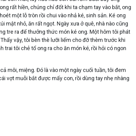
ong rất hiền, chúng chỉ đốt khi ta chạm tay vào bắt, ong
ét một lỗ tròn rồi chui vào nhả ké, sinh sản. Ké ong
túi mật nhỏ, ăn rất ngọt. Ngày xưa ở quê, nhà nào cũng
 ống tre ra để thưởng thức món ké ong. Một hôm tôi phát
 Thấy vậy, tôi bèn thè lưỡi liếm cho đỡ thèm trước khi
 trai tôi chẻ tổ ong ra cho ăn món ké, rồi hỏi có ngon
 cả môi, miệng. Đó là vào một ngày cuối tuần, tôi đem
 cái vợt muỗi bắt được mấy con, rồi dùng tay nhẹ nhàng