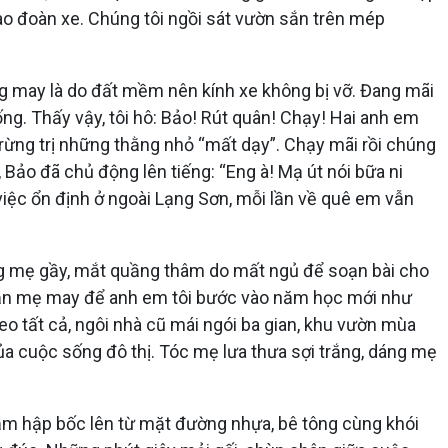
 vào đoàn xe. Chúng tôi ngồi sát vườn sắn trên mép
ũng may là do đất mềm nên kính xe không bị vỡ. Đang mãi
uống. Thấy vậy, tôi hô: Bảo! Rút quân! Chạy! Hai anh em
 trừng trị những thằng nhỏ “mất dạy”. Chạy mãi rồi chúng
 Bảo đã chủ động lên tiếng: “Eng à! Mạ út nói bữa ni
việc ổn định ở ngoài Lạng Sơn, mỗi lần về quê em vẫn
dáng mẹ gầy, mắt quầng thâm do mất ngủ để soạn bài cho
c quần mẹ may để anh em tôi bước vào năm học mới như
heo tất cả, ngôi nhà cũ mái ngói ba gian, khu vườn mùa
của cuộc sống đô thị. Tóc mẹ lưa thưa sợi trắng, dáng mẹ
hầm hập bốc lên từ mặt đường nhựa, bê tông cùng khói