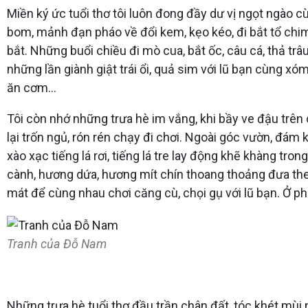
Miền ký ức tuổi thơ tôi luôn đong đầy dư vị ngọt ngào c
bom, mảnh đạn pháo về đổi kem, kẹo kéo, đi bắt tổ chim, 
bắt. Những buổi chiều đi mò cua, bắt ốc, câu cá, thả trâ
những lần giành giật trái ổi, quả sim với lũ bạn cùng x
ăn cơm…
Tôi còn nhớ những trưa hè im vắng, khi bầy ve đậu trên
lại trốn ngủ, rón rén chạy đi chơi. Ngoài góc vườn, đá
xào xạc tiếng lá rơi, tiếng lá tre lay động khẽ khàng tr
cành, hương dứa, hương mít chín thoang thoảng đưa theo
mát để cùng nhau chơi căng cù, chọi gụ với lũ bạn. Ở p
Tranh của Đỗ Nam
Những trưa hè tuổi thơ đầu trần chân đất, tóc khét mùi 