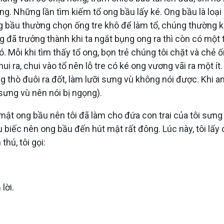
g. Những lần tìm kiếm tổ ong bầu lấy ké. Ong bầu là loại 
g bầu thường chọn ống tre khô để làm tổ, chúng thường kho
g đã trưởng thành khi ta ngắt bụng ong ra thì còn có một 
. Mỗi khi tìm thấy tổ ong, bọn trẻ chúng tôi chặt và chẻ
i ra, chui vào tổ nên lỗ tre có ké ong vương vãi ra một ít.
 thò đuôi ra đốt, làm lưỡi sưng vù không nói được. Khi anh
t sưng vù nên nói bị ngọng).
 mật ong bầu nên tôi đã làm cho đứa con trai của tôi sưng
 biếc nên ong bầu đến hút mật rất đông. Lúc này, tôi lấy
thú, tôi gọi:
lời.