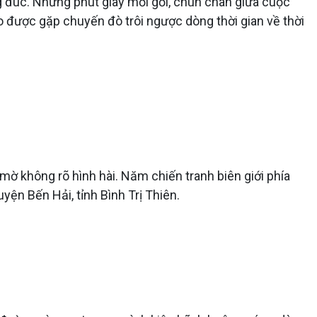
g đúc. Những phút giây mỏi gối, chùn chân giữa cuộc
o được gặp chuyến đò trôi ngược dòng thời gian về thời
 mờ không rõ hình hài. Năm chiến tranh biên giới phía
yện Bến Hải, tỉnh Bình Trị Thiên.