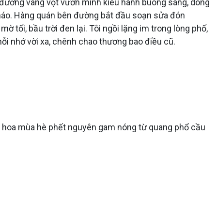
n đường vàng vọt vươn mình kiêu hãnh buông sáng, dòng
ên náo. Hàng quán bên đường bắt đầu soạn sửa đón
tối, bầu trời đen lại. Tôi ngồi lặng im trong lòng phố,
nỗi nhớ vời xa, chênh chao thương bao điều cũ.
u, hoa mùa hè phết nguyên gam nóng từ quang phổ cầu