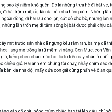
ùng bao kỷ niệm khó quên. Đó là những trưa hè đi bắt ve, 
đi hái trộm mít, ổi, dâu da của nhà hàng xóm. Những lần c
u ngoài đồng, đi hái rau cho lợn, cắt cỏ cho bò, những lầ
óm, những lần trốn mẹ đi tắm sông bị bắt được phải chịu cả
 cây mít trước sân nhà đã ngừng kêu râm ran, ba mẹ đã th
m khoai lang mẹ trồng lá rũ mềm vì nắng. Con Mực, con Vệ
ong gió, tiếng chim chào mào hót líu lo trên cây nhãn ở cu
 chiều gió. Hai anh em chúng tôi chạy, nhảy chim sáo đế
hía bên kia nhà đội, mấy đứa con gái dùng phấn vẽ ô ăn qu
nắng vẫn cố chịu nóng, trùm chiếc bao tải lên đầu, chỉ hở