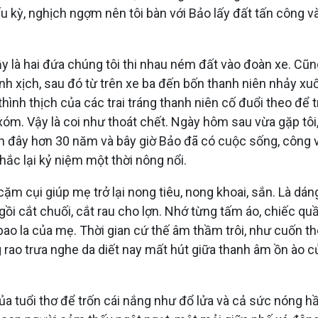
hiếu kỳ, nghịch ngợm nên tôi bàn với Bảo lấy đất tấn công
Vậy là hai đứa chúng tôi thi nhau ném đất vào đoàn xe. C
 xình xịch, sau đó từ trên xe ba đến bốn thanh niên nhảy x
thình thịch của các trai tráng thanh niên cố đuổi theo để
xóm. Vậy là coi như thoát chết. Ngày hôm sau vừa gặp tôi,
ch đây hơn 30 năm và bây giờ Bảo đã có cuộc sống, công 
hắc lại kỷ niệm một thời nông nổi.
i cặm cụi giúp mẹ trở lại nong tiêu, nong khoai, sắn. Là 
ũ ngồi cắt chuối, cắt rau cho lợn. Nhớ từng tấm áo, chiế
 bao la của mẹ. Thời gian cứ thế âm thầm trôi, như cuốn t
g rao trưa nghe da diết nay mất hút giữa thanh âm ồn ào 
ủa tuổi thơ để trốn cái nắng như đổ lửa và cả sức nóng 