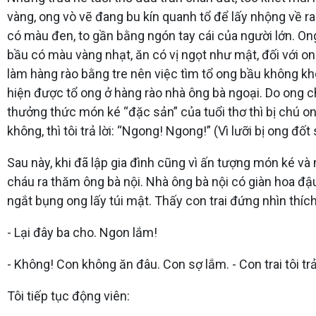
vàng, ong vò vẽ đang bu kín quanh tổ để lấy nhộng về ran
có màu đen, to gần bằng ngón tay cái của người lớn. On
bầu có màu vàng nhạt, ăn có vị ngọt như mật, đối với on
làm hàng rào bằng tre nên việc tìm tổ ong bầu không khó
hiện được tổ ong ở hàng rào nhà ông bà ngoại. Do ong chu
thưởng thức món ké “đặc sản” của tuổi thơ thì bị chú ong
không, thì tôi trả lời: “Ngong! Ngong!” (Vì lưỡi bị ong đố
Sau này, khi đã lập gia đình cũng vì ấn tượng món ké và
cháu ra thăm ông bà nội. Nhà ông bà nội có giàn hoa đậu
ngắt bụng ong lấy túi mật. Thấy con trai đứng nhìn thích 
- Lại đây ba cho. Ngon lắm!
- Không! Con không ăn đâu. Con sợ lắm. - Con trai tôi trả 
Tôi tiếp tục động viên: