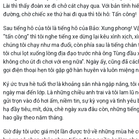
Lài thì thấy đoàn xe đi chở cát chạy qua. Với bản tính 
đường, chờ chiếc xe thứ hai đi qua thì tôi hô: Tấn công!
Sau tiếng hô của tôi là tiếng hô của Bảo: Xung phong! 
“tấn công” thì tôi nghe tiếng xe dừng lại kêu xình xịch,
chúng tôi chạy như ma đuổi, còn phía sau là tiếng chân 
tôi chui lọt xuống lòng địa đạo trước nhà ông Tùng đầu 
không cho út đi chơi với eng nữa”. Ngày ấy, cũng đã cá
gọi điện thoại hẹn tôi gặp gỡ hàn huyên và luôn miệng n
Ký ức trưa hè tuổi thơ là khoảng sân nhà ngập nắng, tô
ngày mai đến lớp. Là những chiều anh trai và tôi lam l
gửi trọn vào đó hơi ấm, niềm tin, sự kỳ vọng và tình yêu
hạ đầy tiêu, mít, dứa, chè ngày xưa đâu còn, những tiến
hao gầy theo năm tháng.
Giờ đây tôi ước giá một lần được trở về những mùa hè c