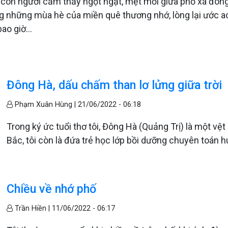
o con người cảm thấy ngột ngạt, mệt mỏi giữa phố xá đôn
ương những mùa hè của miền quê thương nhớ, lòng lại ước a
ao giờ...
Đông Hà, dấu chấm than lơ lửng giữa trời
Phạm Xuân Hùng |
21/06/2022 - 06:18
Trong ký ức tuổi thơ tôi, Đông Hà (Quảng Trị) là một vệt
Bắc, tôi còn là đứa trẻ học lớp bồi dưỡng chuyên toán hu
Chiều về nhớ phố
Trần Hiền |
11/06/2022 - 06:17