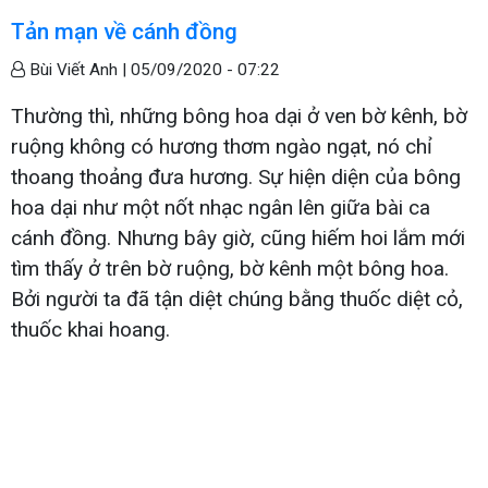
Tản mạn về cánh đồng
Bùi Viết Anh |
05/09/2020 - 07:22
Thường thì, những bông hoa dại ở ven bờ kênh, bờ
ruộng không có hương thơm ngào ngạt, nó chỉ
thoang thoảng đưa hương. Sự hiện diện của bông
hoa dại như một nốt nhạc ngân lên giữa bài ca
cánh đồng. Nhưng bây giờ, cũng hiếm hoi lắm mới
tìm thấy ở trên bờ ruộng, bờ kênh một bông hoa.
Bởi người ta đã tận diệt chúng bằng thuốc diệt cỏ,
thuốc khai hoang.