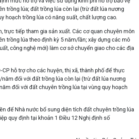
nh mức hỗ trợ và việc sử dụng kinh phí hỗ trợ bảo vệ
n trồng lúa; đất trồng lúa còn lại (trừ đất lúa nương
y hoạch trồng lúa có năng suất, chất lượng cao.
h, trực tiếp tham gia sản xuất. Các cơ quan chuyên môn
ên trồng lúa theo định kỳ 5 năm/lần; xây dựng các mô
 xuất, công nghệ mới) làm cơ sở chuyển giao cho các địa
CP hỗ trợ cho các huyện, thị xã, thành phố để thực
năm đối với đất trồng lúa còn lại (trừ đất lúa nương
năm đối với đất chuyên trồng lúa tại vùng quy hoạch
iền để Nhà nước bổ sung diện tích đất chuyên trồng lúa
ệp quy định tại khoản 1 Điều 12 Nghị định số