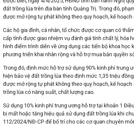
Được biết, ngày 4/4/2025, HĐND tỉnh ban hành Nghị quy
đất trồng lúa trên địa bàn tỉnh Quảng Trị. Trong đó, phạm
được mở rộng tự phát không theo quy hoạch, kế hoạch sử
Các hộ gia đình, cá nhân, tổ chức được cơ quan có thẩm
cấp tỉnh được giao nhiệm vụ đánh giá tính chất lý, hóa
hình điểm trình diễn về ứng dụng các tiến bộ khoa học k
phương triển khai nhân rộng và hỗ trợ mua bản quyền s
Trong đó, định mức hỗ trợ sử dụng 90% kinh phí trung ư
hiện bảo vệ đất trồng lúa theo định mức 1,35 triệu đồng
được mở rộng tự phát không theo quy hoạch, kế hoạch sử
trồng lúa có năng suất, chất lượng cao.
Sử dụng 10% kinh phí trung ương hỗ trợ tại khoản 1 Đi
bị mất hoặc tăng hiệu quả sử dụng đất trồng lúa khi ch
112/2024/NĐ-CP để bố trí cho các cơ quan chuyên môn