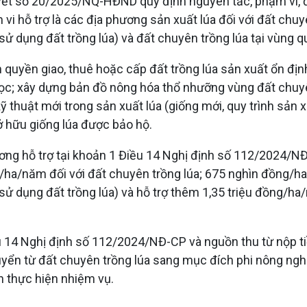
ết số 20/2025/NQ-HĐND quy định nguyên tắc, phạm vi, đị
 vi hỗ trợ là các địa phương sản xuất lúa đối với đất chuyê
 dụng đất trồng lúa) và đất chuyên trồng lúa tại vùng qu
 quyền giao, thuê hoặc cấp đất trồng lúa sản xuất ổn địn
 học; xây dựng bản đồ nông hóa thổ nhưỡng vùng đất chuy
ỹ thuật mới trong sản xuất lúa (giống mới, quy trình sản
ở hữu giống lúa được bảo hộ.
ơng hỗ trợ tại khoản 1 Điều 14 Nghị định số 112/2024/NĐ-
/ha/năm đối với đất chuyên trồng lúa; 675 nghìn đồng/ha/
 dụng đất trồng lúa) và hỗ trợ thêm 1,35 triệu đồng/ha/
ều 14 Nghị định số 112/2024/NĐ-CP và nguồn thu từ nộp t
uyển từ đất chuyên trồng lúa sang mục đích phi nông nghi
 thực hiện nhiệm vụ.