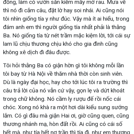
đồng, làm cỏ vườn sẵn kiếm mấy mớ rau. Mưa về
thì nó đi cắm câu, đặt lờ hay soi nhái. Ai cũng nói
tôi nhìn giống tía y như đúc. Vậy mà ít ai hiểu, trong
đám anh em thì người giống tía nhất phải là thằng
Ba. Nó giống tía từ nét trầm mặc kiệm lời, tới cái sự
lam lũ chịu thương chịu khó cho gia đình cũng
không xê dịch đi đâu được.
Tôi hỏi thằng Ba có giận hờn gì tôi không mỗi lần
tôi bay từ Hà Nội về thăm nhà thời còn sinh viên.
Dù là ngày đại học, hay cho tới lúc tôi ra trường thì
câu trả lời của nó vẫn cứ vậy, gọn lẹ và dứt khoát
trong chữ không. Nó cầm ly rượu đế rồi nốc cái
chóc. Xong nó khà ra một hơi dài kiểu sung sướng
lắm. Có gì đâu mà giận Hai ơi, giờ cũng quen, cũng
thương nhánh mạ, hòn đất rồi. Ai cũng có cái số
hết mà, như tía hết nợ trần thì tía đi, như em thương