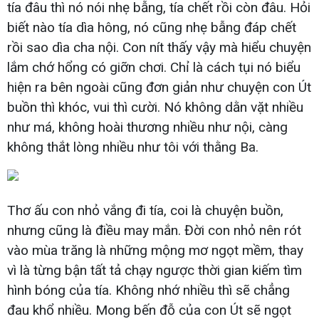
tía đâu thì nó nói nhẹ bẫng, tía chết rồi còn đâu. Hỏi
biết nào tía dìa hông, nó cũng nhẹ bẫng đáp chết
rồi sao dìa cha nội. Con nít thấy vậy mà hiểu chuyện
lắm chớ hổng có giỡn chơi. Chỉ là cách tụi nó biểu
hiện ra bên ngoài cũng đơn giản như chuyện con Út
buồn thì khóc, vui thì cười. Nó không dằn vặt nhiều
như má, không hoài thương nhiều như nội, càng
không thắt lòng nhiều như tôi với thằng Ba.
Thơ ấu con nhỏ vắng đi tía, coi là chuyện buồn,
nhưng cũng là điều may mắn. Đời con nhỏ nên rót
vào mùa trăng là những mộng mơ ngọt mềm, thay
vì là từng bận tất tả chạy ngược thời gian kiếm tìm
hình bóng của tía. Không nhớ nhiều thì sẽ chẳng
đau khổ nhiều. Mong bến đỗ của con Út sẽ ngọt