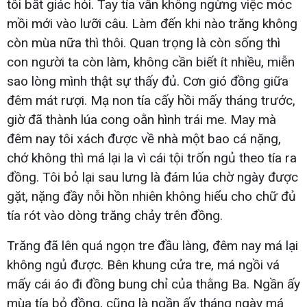
tôi bất giác hỏi. Tay tía vẫn không ngừng việc móc
mồi mới vào lưỡi câu. Làm đến khi nào trăng không
còn mùa nữa thì thôi. Quan trọng là còn sống thì
con người ta còn làm, không cần biết ít nhiều, miễn
sao lòng mình thật sự thấy đủ. Cơn gió đồng giữa
đêm mát rượi. Mạ non tía cấy hồi mấy tháng trước,
giờ đã thành lúa cong oằn hình trái me. May mà
đêm nay tôi xách được về nhà một bao cá nặng,
chớ không thì má lại la vì cái tội trốn ngủ theo tía ra
đồng. Tôi bỏ lại sau lưng là đám lúa chờ ngày được
gặt, nặng đầy nỗi hồn nhiên không hiểu cho chữ đủ
tía rót vào dòng trăng chảy trên đồng.
Trăng đã lên quá ngọn tre đầu làng, đêm nay má lại
không ngủ được. Bên khung cửa tre, má ngồi vá
mấy cái áo đi đồng bung chỉ của thằng Ba. Ngần ấy
mùa tía bỏ đồng, cũng là ngần ấy tháng ngày má