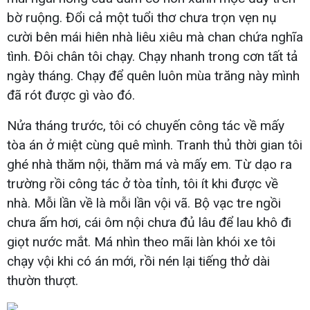
bờ ruộng. Đổi cả một tuổi thơ chưa trọn vẹn nụ
cười bên mái hiên nhà liêu xiêu mà chan chứa nghĩa
tình. Đôi chân tôi chạy. Chạy nhanh trong cơn tất tả
ngày tháng. Chạy để quên luôn mùa trăng này mình
đã rót được gì vào đó.
Nửa tháng trước, tôi có chuyến công tác về mấy
tòa án ở miệt cùng quê mình. Tranh thủ thời gian tôi
ghé nhà thăm nội, thăm má và mấy em. Từ dạo ra
trường rồi công tác ở tòa tỉnh, tôi ít khi được về
nhà. Mỗi lần về là mỗi lần vội vã. Bộ vạc tre ngồi
chưa ấm hơi, cái ôm nội chưa đủ lâu để lau khô đi
giọt nước mắt. Má nhìn theo mãi làn khói xe tôi
chạy vội khi có án mới, rồi nén lại tiếng thở dài
thườn thượt.