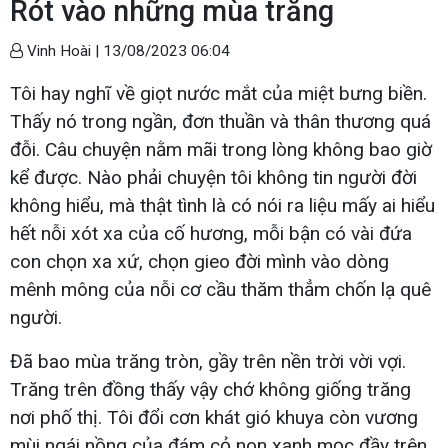
Rót vào những mùa trăng
Vinh Hoài |
13/08/2023 06:04
Tôi hay nghĩ về giọt nước mắt của miệt bưng biền.
Thấy nó trong ngần, đơn thuần và thân thương quá
đỗi. Câu chuyện nằm mãi trong lòng không bao giờ
kể được. Nào phải chuyện tôi không tin người đời
không hiểu, mà thật tình là có nói ra liệu mấy ai hiểu
hết nỗi xót xa của cố hương, mỗi bận có vài đứa
con chọn xa xứ, chọn gieo đời mình vào dòng
mênh mông của nỗi cơ cầu thăm thẳm chốn lạ quê
người.
Đã bao mùa trăng tròn, gầy trên nền trời vời vợi.
Trăng trên đồng thấy vậy chớ không giống trăng
nơi phố thị. Tôi đổi cơn khát gió khuya còn vương
mùi ngái nồng của đám cỏ non xanh mọc đầy trên