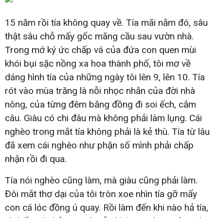
15 năm rồi tía không quay về. Tía mãi nằm đó, sâu
thật sâu chỗ mấy gốc mãng cầu sau vườn nhà.
Trong mớ ký ức chấp vá của đứa con quen mùi
khói bụi sặc nồng xa hoa thành phố, tôi mơ về
dáng hình tía của những ngày tôi lên 9, lên 10. Tía
rót vào mùa trăng là nỗi nhọc nhằn của đời nhà
nông, của từng đêm băng đồng đi soi ếch, cắm
câu. Giàu có chi đâu mà không phải làm lụng. Cái
nghèo trong mắt tía không phải là kẻ thù. Tía từ lâu
đã xem cái nghèo như phận số mình phải chấp
nhận rồi đi qua.
Tía nói nghèo cũng làm, mà giàu cũng phải làm.
Đôi mắt thơ dại của tôi tròn xoe nhìn tía gỡ mấy
con cá lóc đồng ú quay. Rồi làm đến khi nào hả tía,