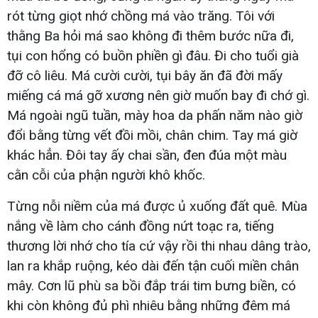
rót từng giọt nhớ chồng má vào trăng. Tôi với
thằng Ba hỏi má sao không đi thêm bước nữa đi,
tụi con hổng có buồn phiền gì đâu. Đi cho tuổi già
đỡ cô liêu. Má cười cười, tụi bây ăn đã đời mấy
miếng cá má gỡ xương nên giờ muốn bay đi chớ gì.
Má ngoài ngũ tuần, mày hoa da phấn năm nào giờ
đổi bằng từng vết đồi mồi, chân chim. Tay má giờ
khác hẳn. Đôi tay ấy chai sần, đen đúa một màu
cằn cỗi của phận người khô khốc.
Từng nỗi niềm của má được ủ xuống đất quê. Mùa
nắng về làm cho cánh đồng nứt toạc ra, tiếng
thương lời nhớ cho tía cứ vậy rồi thi nhau dâng trào,
lan ra khắp ruộng, kéo dài đến tận cuối miền chân
mây. Cơn lũ phù sa bồi đắp trái tim bưng biền, có
khi còn không đủ phì nhiêu bằng những đêm má