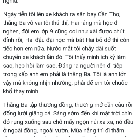
nghĩa.
Ngày tiễn tôi lên xe khách ra sân bay Cần Thơ,
thằng Ba vỗ vai tôi thủ thỉ, Hai ráng mà học đi
nghen, đời em lớp 9 cũng coi như xài được chút
đỉnh rồi, Hai đậu đại học mà bắt Hai bỏ dở thì còn
tiếc hơn em nữa. Nước mắt tôi chảy dài suốt
chuyến xe khách lần đó. Tôi thấy mình ích kỷ làm
sao, hẹp hòi làm sao. Đáng ra người nên đi tiếp
trong xấp anh em phải là thằng Ba. Tôi là anh lớn
vậy mà không nhịn nhường, phải để em tôi chuốc
khổ thay mình.
Thằng Ba tập thương đồng, thương mớ cần câu rồi
đống lưới giăng cá. Sáng sớm đến khi mặt trời chín
đỏ rụng xuống sau chỗ mấy ngọn núi xa xa, nó đều
ở ngoài đồng, ngoài vườn. Mùa nắng thì đi thăm