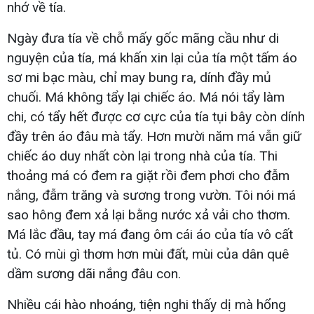
nhớ về tía.
Ngày đưa tía về chỗ mấy gốc mãng cầu như di
nguyện của tía, má khấn xin lại của tía một tấm áo
sơ mi bạc màu, chỉ may bung ra, dính đầy mủ
chuối. Má không tẩy lại chiếc áo. Má nói tẩy làm
chi, có tẩy hết được cơ cực của tía tụi bây còn dính
đầy trên áo đâu mà tẩy. Hơn mười năm má vẫn giữ
chiếc áo duy nhất còn lại trong nhà của tía. Thi
thoảng má có đem ra giặt rồi đem phơi cho đẫm
nắng, đẫm trăng và sương trong vườn. Tôi nói má
sao hông đem xả lại bằng nước xả vải cho thơm.
Má lắc đầu, tay má đang ôm cái áo của tía vô cất
tủ. Có mùi gì thơm hơn mùi đất, mùi của dân quê
dầm sương dãi nắng đâu con.
Nhiều cái hào nhoáng, tiện nghi thấy dị mà hổng