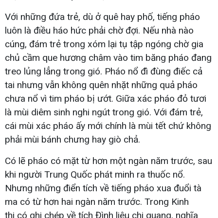
Với những đứa trẻ, dù ở quê hay phố, tiếng pháo
luôn là điều háo hức phải chờ đợi. Nếu nhà nào
cúng, đám trẻ trong xóm lại tụ tập ngóng chờ gia
chủ cầm que hương châm vào tim băng pháo đang
treo lủng lẳng trong gió. Pháo nổ đì đùng điếc cả
tai nhưng vẫn không quên nhặt những quả pháo
chưa nổ vì tim pháo bị ướt. Giữa xác pháo đỏ tươi
là mùi diêm sinh nghi ngút trong gió. Với đám trẻ,
cái mùi xác pháo ấy mới chính là mùi tết chứ không
phải mùi bánh chưng hay giò chả.
Có lẽ pháo có mặt từ hơn một ngàn năm trước, sau
khi người Trung Quốc phát minh ra thuốc nổ.
Nhưng những điển tích về tiếng pháo xua đuổi tà
ma có từ hơn hai ngàn năm trước. Trong Kinh
thi có ghi chép về tích Đình liêu chi quang, nghĩa