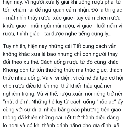
hiện nay. Vì người xưa lý giải khi uống rượu phải từ
tốn, chậm rãi để ngũ quan cảm nhận. Đó là thị giác
- mắt nhìn thấy rượu; xúc giác- tay cầm chén rượu,
khứu giác - mũi ngửi mùi rượu, vị giác - lưỡi nếm vị
rượu, thính giác - tai được nghe tiếng cụng ly…
Tuy nhiên, hiện nay những cái Tết cung cách vẫn
không khác xưa là bao nhưng chỉ con người thay
đổi theo xu thế. Cách uống rượu từ đó cũng khác.
Không còn từ tốn thưởng thức mà thúc giục, thách
thức nhau uống. Và vì sĩ diện, vì cả nể đã tạo cơ hội
cho rượu điều khiển mọi thứ khiến hậu quả nên
nghiêm trọng. Và vì thế, rượu xuân nói riêng trở nên
“mất điểm”. Những hệ luỵ từ cách uống “nốc ao” ấy
cùng với sự đi lại nhiều bằng các phương tiện giao
thông đã khiên những cái Tết trở thành điều đáng
lo ngại và có khi thành gánh nặng cho gia đình, xã