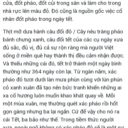
cửa, đốt pháo, đốt củi trong sân và làm cho trong
nhà rực lên màu đỏ. Đó cũng là nguồn gốc việc cổ
nhân đốt pháo trong ngày tết.
Thịt mỡ dưa hành câu đối đỏ / Cây nêu tràng pháo
bánh chưng xanh, câu đối tết của các cụ ngày xưa
đủ sắc, đủ vị, đủ cả sự rộn ràng mà người Việt
sống ở miền quê hay thành thị đều cảm nhận được.
Và thiếu những cái đó, tết trở thành một ngày bình
thường như 364 ngày còn lại. Từ ngàn năm, xác
pháo đỏ tươi dưới làn mưa phùn cùng với lún phún
cỏ xanh xuân đã tạo nên bức tranh khiến những ai
xa cố hương luôn muốn khao khát quay về. Mỗi
một mùa xuân, mẹ thường quét xác pháo rồi hốt
gọn gàng nhưng ba lại ngăn. Cứ để vậy cho nó ra
cái Tết, ba bảo như thế. Trong tiềm thức người
xưa, ngoài ngõ không có xác pháo đỏ sẽ là một sự