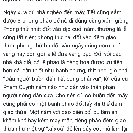
Ngày xưa dù nhà nghèo đến mấy, Tết cũng sắm
được 3 phong pháo để nổ đì đùng cùng xóm giềng.
Phong thứ nhất đốt vào dịp cuối năm, thường là lễ
cúng tất niên; phong thứ hai đốt vào đêm giao
thừa; phong thứ ba đốt vào ngày cúng cơm hoá
vàng hay còn gọi là lễ đưa vàng bạc. Đối với các
nhà khá giả, có lẽ pháo là hàng hoá được ưu tiên
hơn cả, cần thiết như bánh chưng, thịt heo, giò chả.
“Dẫu người buồn đến Tết cũng phải vui”, lời của cụ
Phạm Quỳnh năm nào như gắn vào thân phận
người nông dân xưa. Cho nên dù có buồn đến mấy
cũng phải có một bánh pháo đốt lấy khí thế đêm
giao thừa. Một năm với bao biến cố, dù làm ăn
khấm khá hay kém may mắn, tiếng pháo đêm giao
thừa như một sự “xí xoá” để lên dây cót mà làm lại