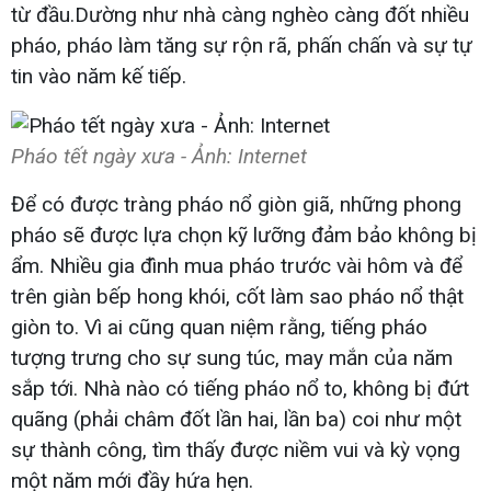
từ đầu.Dường như nhà càng nghèo càng đốt nhiều
pháo, pháo làm tăng sự rộn rã, phấn chấn và sự tự
tin vào năm kế tiếp.
Pháo tết ngày xưa - Ảnh: Internet
Để có được tràng pháo nổ giòn giã, những phong
pháo sẽ được lựa chọn kỹ lưỡng đảm bảo không bị
ẩm. Nhiều gia đình mua pháo trước vài hôm và để
trên giàn bếp hong khói, cốt làm sao pháo nổ thật
giòn to. Vì ai cũng quan niệm rằng, tiếng pháo
tượng trưng cho sự sung túc, may mắn của năm
sắp tới. Nhà nào có tiếng pháo nổ to, không bị đứt
quãng (phải châm đốt lần hai, lần ba) coi như một
sự thành công, tìm thấy được niềm vui và kỳ vọng
một năm mới đầy hứa hẹn.