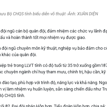
 mưu Bộ CHQS tỉnh biểu diễn võ thuật -Ảnh: XUÂN DIỆN
 đội ngũ cán bộ quân đội, đảm nhiệm các chức vụ lãnh đạo
ấu và hoàn thành tốt mọi nhiệm vụ được giao.
 đội ngũ chuyên môn kỹ thuật, nghiệp vụ bảo đảm cho công
 khác của quân đội.
iệp trẻ trong LLVT tỉnh có độ tuổi từ 35 trở xuống gồm187
c chuyên ngành chỉ huy tham mưu, chính trị, hậu cần, kỹ 
đào tạo, phù hợp với trình độ, năng lực và khả năng. Ngo
ơn vị làm nhiệm vụ huấn luyện, sẵn sàng chiến đấu như T
Bộ CHQS tỉnh.
i 82, Đại đội pháo Hỗn hợp, Tiểu đoàn Hỗn hợp, chia sẻ: