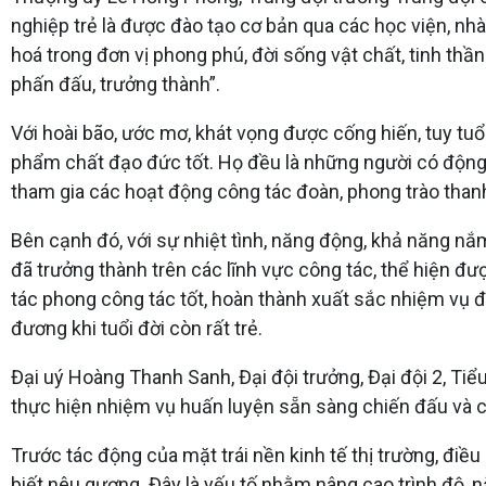
nghiệp trẻ là được đào tạo cơ bản qua các học viện, nhà
hoá trong đơn vị phong phú, đời sống vật chất, tinh thần
phấn đấu, trưởng thành”.
Với hoài bão, ước mơ, khát vọng được cống hiến, tuy tuổ
phẩm chất đạo đức tốt. Họ đều là những người có động c
tham gia các hoạt động công tác đoàn, phong trào thanh
Bên cạnh đó, với sự nhiệt tình, năng động, khả năng nắm
đã trưởng thành trên các lĩnh vực công tác, thể hiện đ
tác phong công tác tốt, hoàn thành xuất sắc nhiệm vụ đ
đương khi tuổi đời còn rất trẻ.
Đại uý Hoàng Thanh Sanh, Đại đội trưởng, Đại đội 2, Tiể
thực hiện nhiệm vụ huấn luyện sẵn sàng chiến đấu và 
Trước tác động của mặt trái nền kinh tế thị trường, điều 
biết nêu gương. Đây là yếu tố nhằm nâng cao trình độ, n