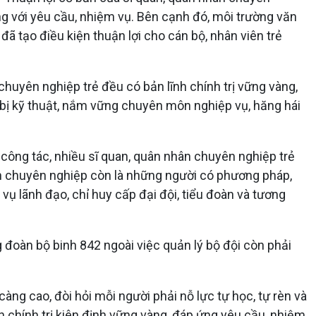
ứng với yêu cầu, nhiệm vụ. Bên cạnh đó, môi trường văn
đã tạo điều kiện thuận lợi cho cán bộ, nhân viên trẻ
chuyên nghiệp trẻ đều có bản lĩnh chính trị vững vàng,
 bị kỹ thuật, nắm vững chuyên môn nghiệp vụ, hăng hái
 công tác, nhiều sĩ quan, quân nhân chuyên nghiệp trẻ
hân chuyên nghiệp còn là những người có phương pháp,
ụ lãnh đạo, chỉ huy cấp đại đội, tiểu đoàn và tương
g đoàn bộ binh 842 ngoài việc quản lý bộ đội còn phải
càng cao, đòi hỏi mỗi người phải nỗ lực tự học, tự rèn và
h chính trị kiên định vững vàng, đáp ứng yêu cầu, nhiệm