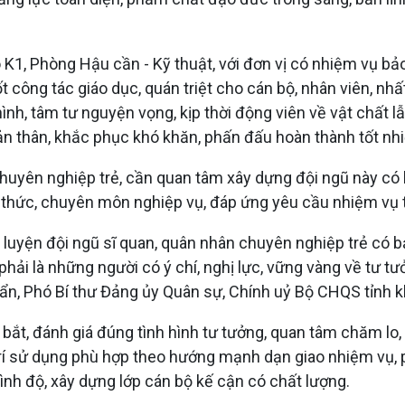
, Phòng Hậu cần - Kỹ thuật, với đơn vị có nhiệm vụ bảo q
ốt công tác giáo dục, quán triệt cho cán bộ, nhân viên, nhấ
h, tâm tư nguyện vọng, kịp thời động viên về vật chất lẫn
ản thân, khắc phục khó khăn, phấn đấu hoàn thành tốt nh
chuyên nghiệp trẻ, cần quan tâm xây dựng đội ngũ này có b
kiến thức, chuyên môn nghiệp vụ, đáp ứng yêu cầu nhiệm v
 luyện đội ngũ sĩ quan, quân nhân chuyên nghiệp trẻ có bả
 phải là những người có ý chí, nghị lực, vững vàng về tư t
ẩn, Phó Bí thư Đảng ủy Quân sự, Chính uỷ Bộ CHQS tỉnh k
ắt, đánh giá đúng tình hình tư tưởng, quan tâm chăm lo, 
trí sử dụng phù hợp theo hướng mạnh dạn giao nhiệm vụ,
ình độ, xây dựng lớp cán bộ kế cận có chất lượng.