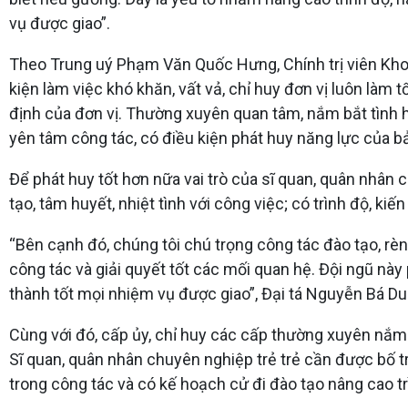
vụ được giao”.
Theo Trung uý Phạm Văn Quốc Hưng, Chính trị viên Kho K1
kiện làm việc khó khăn, vất vả, chỉ huy đơn vị luôn làm t
định của đơn vị. Thường xuyên quan tâm, nắm bắt tình hìn
yên tâm công tác, có điều kiện phát huy năng lực của b
Để phát huy tốt hơn nữa vai trò của sĩ quan, quân nhân 
tạo, tâm huyết, nhiệt tình với công việc; có trình độ, 
“Bên cạnh đó, chúng tôi chú trọng công tác đào tạo, rèn
công tác và giải quyết tốt các mối quan hệ. Đội ngũ này
thành tốt mọi nhiệm vụ được giao”, Đại tá Nguyễn Bá Du
Cùng với đó, cấp ủy, chỉ huy các cấp thường xuyên nắm b
Sĩ quan, quân nhân chuyên nghiệp trẻ trẻ cần được bố 
trong công tác và có kế hoạch cử đi đào tạo nâng cao tr