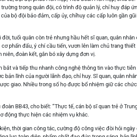
 trường trong quân đội, có trình độ quản lý, chỉ huy đáp 
 của bộ đội bảo đảm, cấp ủy, chỉhuy các cấp luôn gần gũi 
i đời, tuổi quân còn trẻ nhưng hầu hết sĩ quan, quân nhân 
ơ phấn đấu, ý chí cầu tiến, vươn lên làm chủ trang thiết
 niên, đoàn kết, gắn bó xây dựng đơn vị.
 bắt và tiếp thu nhanh công nghệ thông tin vào thực tiễn
ược bản lĩnh của người lãnh đạo, chỉ huy. Sĩ quan, quân n
ược giao. Nhiều trong số họ được bổ nhiệm giữ các chức v
u đoàn BB43, cho biết: “Thực tế, cán bộ sĩ quan trẻ ở Trun
cơ động thực hiện các nhiệm vụ khác.
kiện, thời gian công tác, cường độ công việc đòi hỏi ngày 
ăng lực toàn diện, phẩm chất đạo đức trong sáng, bản lĩn