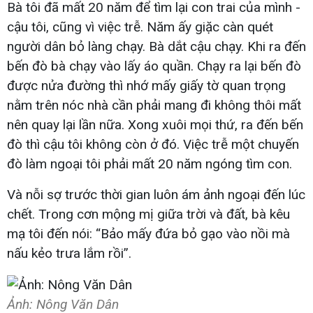
Bà tôi đã mất 20 năm để tìm lại con trai của mình -
cậu tôi, cũng vì việc trễ. Năm ấy giặc càn quét
người dân bỏ làng chạy. Bà dắt cậu chạy. Khi ra đến
bến đò bà chạy vào lấy áo quần. Chạy ra lại bến đò
được nửa đường thì nhớ mấy giấy tờ quan trọng
nằm trên nóc nhà cần phải mang đi không thôi mất
nên quay lại lần nữa. Xong xuôi mọi thứ, ra đến bến
đò thì cậu tôi không còn ở đó. Việc trễ một chuyến
đò làm ngoại tôi phải mất 20 năm ngóng tìm con.
Và nỗi sợ trước thời gian luôn ám ảnh ngoại đến lúc
chết. Trong cơn mộng mị giữa trời và đất, bà kêu
mạ tôi đến nói: “Bảo mấy đứa bỏ gạo vào nồi mà
nấu kẻo trưa lắm rồi”.
Ảnh: Nông Văn Dân