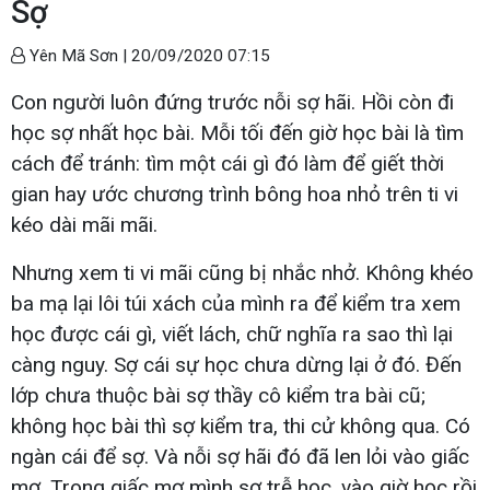
Sợ
Yên Mã Sơn |
20/09/2020 07:15
Con người luôn đứng trước nỗi sợ hãi. Hồi còn đi
học sợ nhất học bài. Mỗi tối đến giờ học bài là tìm
cách để tránh: tìm một cái gì đó làm để giết thời
gian hay ước chương trình bông hoa nhỏ trên ti vi
kéo dài mãi mãi.
Nhưng xem ti vi mãi cũng bị nhắc nhở. Không khéo
ba mạ lại lôi túi xách của mình ra để kiểm tra xem
học được cái gì, viết lách, chữ nghĩa ra sao thì lại
càng nguy. Sợ cái sự học chưa dừng lại ở đó. Đến
lớp chưa thuộc bài sợ thầy cô kiểm tra bài cũ;
không học bài thì sợ kiểm tra, thi cử không qua. Có
ngàn cái để sợ. Và nỗi sợ hãi đó đã len lỏi vào giấc
mơ. Trong giấc mơ mình sợ trễ học, vào giờ học rồi