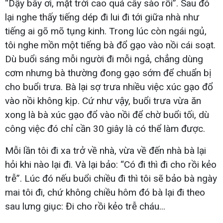
“Dậy bây ơi, mặt trời cao quá cây sào rồi”. Sau đó
lại nghe thấy tiếng dép đi lui đi tới giữa nhà như
tiếng ai gõ mõ tụng kinh. Trong lúc còn ngái ngủ,
tôi nghe mồn một tiếng bà đổ gạo vào nồi cái soạt.
Dù buổi sáng mỗi người đi mỗi ngả, chẳng dùng
cơm nhưng bà thường đong gạo sớm để chuẩn bị
cho buổi trưa. Bà lại sợ trưa nhiều việc xúc gạo đổ
vào nồi không kịp. Cứ như vậy, buổi trưa vừa ăn
xong là bà xúc gạo đổ vào nồi để chờ buổi tối, dù
công việc đó chỉ cần 30 giây là có thể làm được.
Mỗi lần tôi đi xa trở về nhà, vừa về đến nhà bà lại
hỏi khi nào lại đi. Và lại bảo: “Có đi thì đi cho rồi kẻo
trễ”. Lúc đó nếu buổi chiều đi thì tôi sẽ bảo bà ngày
mai tôi đi, chứ không chiều hôm đó bà lại đi theo
sau lưng giục: Đi cho rồi kẻo trễ cháu...