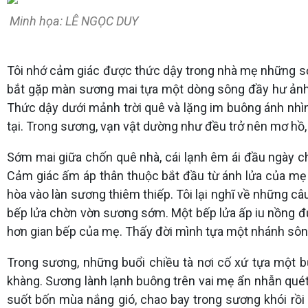
Minh họa: LÊ NGỌC DUY
Tôi nhớ cảm giác được thức dậy trong nhà mẹ những s
bắt gặp màn sương mai tựa một dòng sông đầy hư ảnh. T
Thức dậy dưới mảnh trời quê và lặng im buông ánh nhìn
tại. Trong sương, vạn vật dường như đều trở nên mơ hồ,
Sớm mai giữa chốn quê nhà, cái lạnh êm ái đầu ngày c
Cảm giác ấm áp thân thuộc bắt đầu từ ánh lửa của mẹ b
hòa vào làn sương thiêm thiếp. Tôi lại nghĩ về những c
bếp lửa chờn vờn sương sớm. Một bếp lửa ấp iu nồng đư
hơn gian bếp của mẹ. Thấy đời mình tựa một nhánh sông
Trong sương, những buổi chiều tà nơi cố xứ tựa một 
khàng. Sương lành lạnh buông trên vai mẹ ẩn nhẫn quét 
suốt bốn mùa nắng gió, chao bay trong sương khói rồi