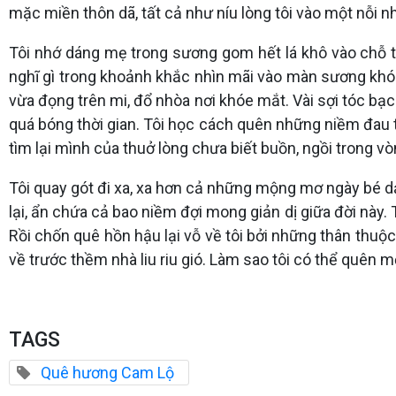
mặc miền thôn dã, tất cả như níu lòng tôi vào một nỗi n
Tôi nhớ dáng mẹ trong sương gom hết lá khô vào chỗ t
nghĩ gì trong khoảnh khắc nhìn mãi vào màn sương khói
vừa đọng trên mi, đổ nhòa nơi khóe mắt. Vài sợi tóc b
quá bóng thời gian. Tôi học cách quên những niềm đau 
tìm lại mình của thuở lòng chưa biết buồn, ngồi trong 
Tôi quay gót đi xa, xa hơn cả những mộng mơ ngày bé dạ
lại, ẩn chứa cả bao niềm đợi mong giản dị giữa đời này.
Rồi chốn quê hồn hậu lại vỗ về tôi bởi những thân thuộc
về trước thềm nhà liu riu gió. Làm sao tôi có thể quên 
TAGS
Quê hương Cam Lộ