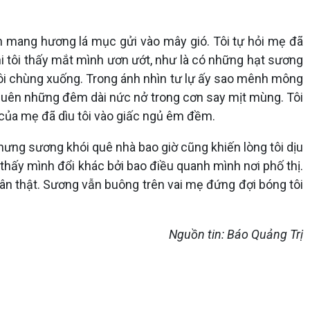
n mang hương lá mục gửi vào mây gió. Tôi tự hỏi mẹ đã
i tôi thấy mắt mình ươn ướt, như là có những hạt sương
tôi chùng xuống. Trong ánh nhìn tư lự ấy sao mênh mông
 quên những đêm dài nức nở trong cơn say mịt mùng. Tôi
 của mẹ đã dìu tôi vào giấc ngủ êm đềm.
hưng sương khói quê nhà bao giờ cũng khiến lòng tôi dịu
 thấy mình đổi khác bởi bao điều quanh mình nơi phố thị.
chân thật. Sương vẫn buông trên vai mẹ đứng đợi bóng tôi
Nguồn tin: Báo Quảng Trị