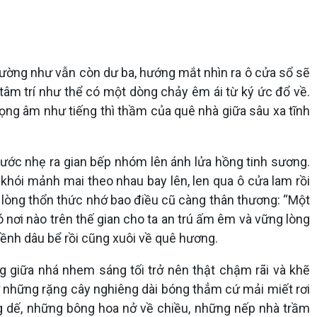
ờng như vẫn còn dư ba, hướng mắt nhìn ra ô cửa sổ sẽ
tâm trí như thể có một dòng chảy êm ái từ ký ức đổ về.
ọng âm như tiếng thì thầm của quê nhà giữa sâu xa tĩnh
ước nhẹ ra gian bếp nhóm lên ánh lửa hồng tinh sương.
khói mảnh mai theo nhau bay lên, len qua ô cửa lam rồi
n lòng thổn thức nhớ bao điều cũ càng thân thương: “Một
nơi nào trên thế gian cho ta an trú ấm êm và vững lòng
ềnh dâu bể rồi cũng xuôi về quê hương.
 giữa nhá nhem sáng tối trở nên thật chậm rãi và khẽ
từ những rặng cây nghiêng dài bóng thẳm cứ mải miết rơi
ng dế, những bông hoa nở về chiều, những nếp nhà trầm