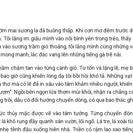
ớm mai sương la đà buông thấp. Khi cơn mơ đêm trước dư
ôi lặng im giấu mình vào nỗi bình yên trong trẻo, thấy 
 vào sương trầm gió thoảng, tôi lắng mình cùng những v
 mong manh, lác đác vang lên những tiếng gà trễ nải.
hầm chậm tan vào từng cánh gió. Từ tốn và lặng lẽ, mẹ b
ao giờ cũng khiến lòng dạ tôi bồi hồi khó tả. Những vạt 
âu thơ mà có lẽ đã in sâu vào tâm khảm nhiều người, khiế
ợm”. Ngồi bên ngọn lửa thơm mùi khói, nhận ra chẳng có 
 trôi, dẫu có đổi hướng chuyển dòng, có qua bao thác gh
bức thủy mặc được vẽ vào tâm tưởng. Từng chuyển động
lá khô rụng đầy quanh sân vườn, lối ngõ. Lá tre, lá xoài 
 nhẹ tênh đậu xuống hiên nhà. Triền cỏ rậm lao xao tiế