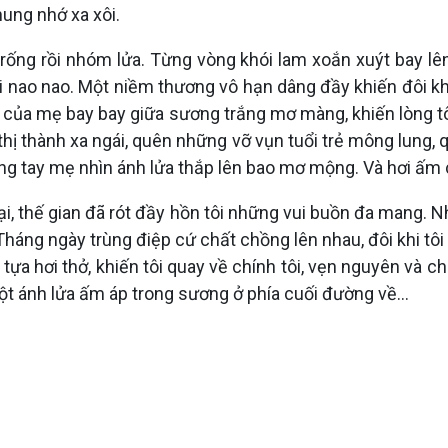
hung nhớ xa xôi.
rống rồi nhóm lửa. Từng vòng khói lam xoắn xuýt bay lê
 nao nao. Một niềm thương vô hạn dâng đầy khiến đôi kh
ạc của mẹ bay bay giữa sương trắng mơ màng, khiến lòng 
thị thành xa ngái, quên những vỡ vụn tuổi trẻ mông lung,
vòng tay mẹ nhìn ánh lửa thắp lên bao mơ mộng. Và hơi ấm
i, thế gian đã rót đầy hồn tôi những vui buồn đa mang. N
 Tháng ngày trùng điệp cứ chất chồng lên nhau, đôi khi tôi
 tựa hơi thở, khiến tôi quay về chính tôi, vẹn nguyên và 
một ánh lửa ấm áp trong sương ở phía cuối đường về...