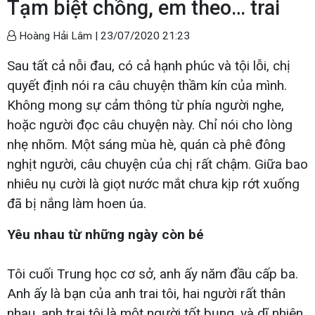
Tạm biệt chồng, em theo… trai
Hoàng Hải Lâm |
23/07/2020 21:23
Sau tất cả nỗi đau, có cả hạnh phúc và tội lỗi, chị
quyết định nói ra câu chuyện thầm kín của mình.
Không mong sự cảm thông từ phía người nghe,
hoặc người đọc câu chuyện này. Chỉ nói cho lòng
nhẹ nhõm. Một sáng mùa hè, quán cà phê đông
nghịt người, câu chuyện của chị rất chậm. Giữa bao
nhiêu nụ cười là giọt nước mắt chưa kịp rớt xuống
đã bị nắng làm hoen úa.
Yêu nhau từ những ngày còn bé
Tôi cuối Trung học cơ sở, anh ấy năm đầu cấp ba.
Anh ấy là bạn của anh trai tôi, hai người rất thân
nhau, anh trai tôi là một người tốt bụng, và dĩ nhiên