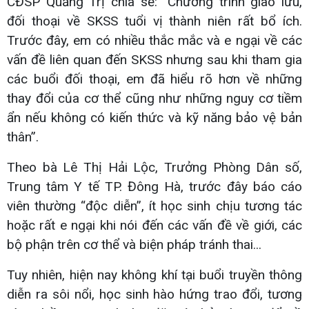
CĐSP Quảng Trị chia sẻ: “Chương trình giao lưu,
đối thoại về SKSS tuổi vị thành niên rất bổ ích.
Trước đây, em có nhiều thắc mắc và e ngại về các
vấn đề liên quan đến SKSS nhưng sau khi tham gia
các buổi đối thoại, em đã hiểu rõ hơn về những
thay đổi của cơ thể cũng như những nguy cơ tiềm
ẩn nếu không có kiến thức và kỹ năng bảo vệ bản
thân”.
Theo bà Lê Thị Hải Lộc, Trưởng Phòng Dân số,
Trung tâm Y tế TP. Đông Hà, trước đây báo cáo
viên thường “độc diễn”, ít học sinh chịu tương tác
hoặc rất e ngại khi nói đến các vấn đề về giới, các
bộ phận trên cơ thể và biện pháp tránh thai...
Tuy nhiên, hiện nay không khí tại buổi truyền thông
diễn ra sôi nổi, học sinh hào hứng trao đổi, tương