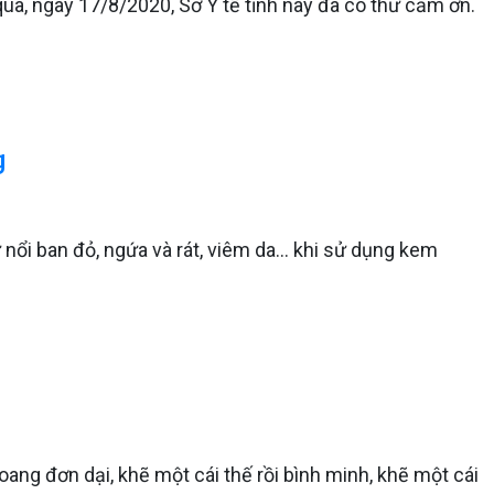
ua, ngày 17/8/2020, Sở Y tế tỉnh này đã có thư cảm ơn.
g
nổi ban đỏ, ngứa và rát, viêm da... khi sử dụng kem
ng đơn dại, khẽ một cái thế rồi bình minh, khẽ một cái