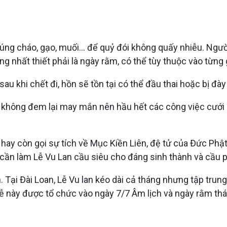
cúng cháo, gạo, muối... để quỷ đói không quấy nhiễu. Ng
ng nhất thiết phải là ngày rằm, có thể tùy thuộc vào từng
u khi chết đi, hồn sẽ tồn tại có thể đầu thai hoặc bị đày
, không đem lại may mắn nên hầu hết các công việc cưới 
hay còn gọi sự tích về Mục Kiền Liên, đệ tử của Đức Phật
ì cần làm Lễ Vu Lan cầu siêu cho đáng sinh thành và cầu 
Tại Đài Loan, Lễ Vu lan kéo dài cả tháng nhưng tập trun
lễ này được tổ chức vào ngày 7/7 Âm lịch và ngày rằm th