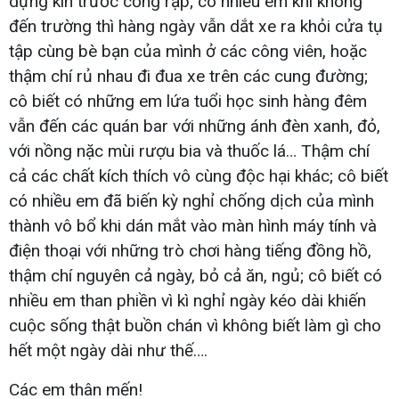
dựng kín trước cổng rạp; có nhiều em khi không
đến trường thì hàng ngày vẫn dắt xe ra khỏi cửa tụ
tập cùng bè bạn của mình ở các công viên, hoặc
thậm chí rủ nhau đi đua xe trên các cung đường;
cô biết có những em lứa tuổi học sinh hàng đêm
vẫn đến các quán bar với những ánh đèn xanh, đỏ,
với nồng nặc mùi rượu bia và thuốc lá… Thậm chí
cả các chất kích thích vô cùng độc hại khác; cô biết
có nhiều em đã biến kỳ nghỉ chống dịch của mình
thành vô bổ khi dán mắt vào màn hình máy tính và
điện thoại với những trò chơi hàng tiếng đồng hồ,
thậm chí nguyên cả ngày, bỏ cả ăn, ngủ; cô biết có
nhiều em than phiền vì kì nghỉ ngày kéo dài khiến
cuộc sống thật buồn chán vì không biết làm gì cho
hết một ngày dài như thế….
Các em thân mến!