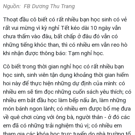
Nguồn: FB Dương Thu Trang
Thoạt đầu cô biết có rất nhiều bạn học sinh có vẻ
rất vui mừng vì kỳ nghỉ Tết kéo dài 10 ngày vẫn
chưa thấm vào đâu, bất chấp ở đâu đó vẫn có
những tiếng khóc than, thì có nhiều em vẫn reo hò
khi nhận được thông báo: Tạm nghỉ học.
Cô biết trong thời gian nghỉ học có rất nhiều bạn
học sinh, sinh viên tận dụng khoảng thời gian hiếm
hoi này để thực hiện những dự định của mình: có
nhiều em sẽ tìm đọc những cuốn sách yêu thích; có
nhiều em bắt đầu học làm bếp nấu ăn, làm những
món bánh ngon lành; có nhiều em được bố mẹ đưa
về quê chơi cùng với ông bà, người thân - ở đó các
em đã có những trải nghiệm thú vị; có nhiều em
tham gia các khóa học trực tuyến do nhà trường tổ