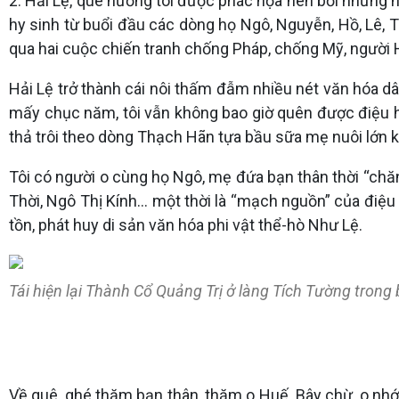
2. Hải Lệ, quê hương tôi được phác họa nên bởi những n
hy sinh từ buổi đầu các dòng họ Ngô, Nguyễn, Hồ, Lê, Tr
qua hai cuộc chiến tranh chống Pháp, chống Mỹ, người H
Hải Lệ trở thành cái nôi thấm đẫm nhiều nét văn hóa dân
mấy chục năm, tôi vẫn không bao giờ quên được điệu hò 
thả trôi theo dòng Thạch Hãn tựa bầu sữa mẹ nuôi lớn k
Tôi có người o cùng họ Ngô, mẹ đứa bạn thân thời “chăn
Thời, Ngô Thị Kính... một thời là “mạch nguồn” của đi
tồn, phát huy di sản văn hóa phi vật thể-hò Như Lệ.
Tái hiện lại Thành Cổ Quảng Trị ở làng Tích Tường tron
Về quê, ghé thăm bạn thân, thăm o Huế. Bây chừ, o nhớ 