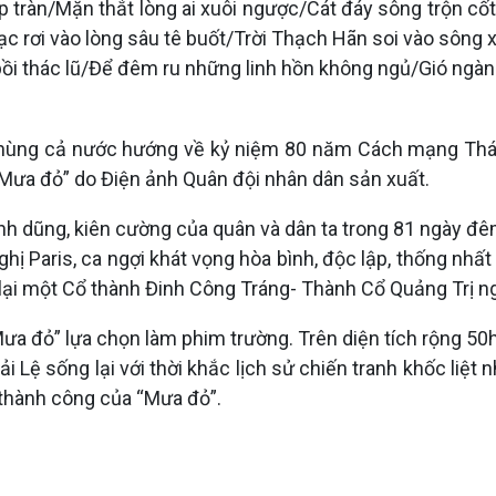
tràn/Mặn thắt lòng ai xuôi ngược/Cát đáy sông trộn cốt 
rơi vào lòng sâu tê buốt/Trời Thạch Hãn soi vào sông x
ồi thác lũ/Để đêm ru những linh hồn không ngủ/Gió ngàn
o hùng cả nước hướng về kỷ niệm 80 năm Cách mạng Thá
“Mưa đỏ” do Điện ảnh Quân đội nhân dân sản xuất.
 anh dũng, kiên cường của quân và dân ta trong 81 ngày
hị Paris, ca ngợi khát vọng hòa bình, độc lập, thống nhất 
lại một Cổ thành Đinh Công Tráng- Thành Cổ Quảng Trị ng
ưa đỏ” lựa chọn làm phim trường. Trên diện tích rộng 50
 Lệ sống lại với thời khắc lịch sử chiến tranh khốc liệt 
 thành công của “Mưa đỏ”.