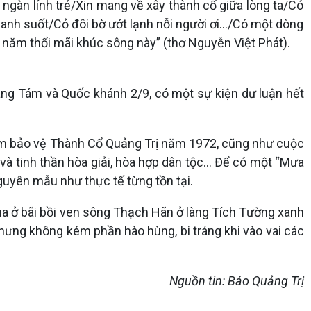
ngàn lính trẻ/Xin mang về xây thành cổ giữa lòng ta/Có
anh suốt/Cỏ đôi bờ ướt lạnh nỗi người ơi…/Có một dòng
 năm thổi mãi khúc sông này” (thơ Nguyễn Việt Phát).
ng Tám và Quốc khánh 2/9, có một sự kiện dư luận hết
 đêm bảo vệ Thành Cổ Quảng Trị năm 1972, cũng như cuộc
và tinh thần hòa giải, hòa hợp dân tộc... Để có một “Mưa
uyên mẫu như thực tế từng tồn tại.
ha ở bãi bồi ven sông Thạch Hãn ở làng Tích Tường xanh
nhưng không kém phần hào hùng, bi tráng khi vào vai các
Nguồn tin: Báo Quảng Trị