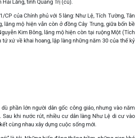
Hải Lăng, tỉnh Quảng Trị (cũ).
31/CP của Chính phủ với 5 làng: Như Lệ, Tích Tường, Tân
ng, lăng mộ hiện vẫn còn ở đồng Cây Trung, giữa bốn bề
Nguyễn Kim Bông, lăng mộ hiện còn tại ruộng Một (Tích
tứ xứ về khai hoang, lập làng những năm 30 của thế kỷ
c dù phần lớn người dân gốc công giáo, nhưng vào năm
Sau khi nước rút, nhiều cư dân làng Như Lệ di cư vào
n kết cùng nhau xây dựng cuộc sống mới.