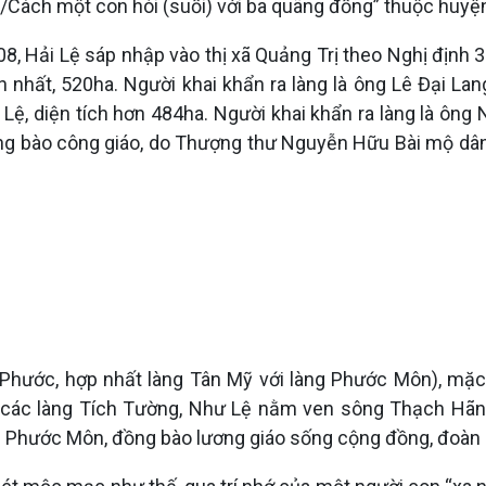
/Cách một con hói (suối) với ba quãng đồng” thuộc huyện 
8, Hải Lệ sáp nhập vào thị xã Quảng Trị theo Nghị định 
 nhất, 520ha. Người khai khẩn ra làng là ông Lê Đại La
, diện tích hơn 484ha. Người khai khẩn ra làng là ông 
ng bào công giáo, do Thượng thư Nguyễn Hữu Bài mộ dân 
 Phước, hợp nhất làng Tân Mỹ với làng Phước Môn), mặ
m các làng Tích Tường, Như Lệ nằm ven sông Thạch Hãn. 
làng Phước Môn, đồng bào lương giáo sống cộng đồng, đoà