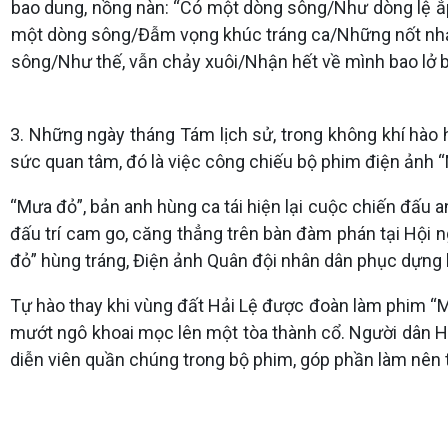
bao dung, nồng nàn: “Có một dòng sông/Như dòng lệ ắp 
một dòng sông/Đẫm vọng khúc tráng ca/Những nốt nhạc 
sông/Như thế, vẫn chảy xuôi/Nhận hết về mình bao lở b
3. Những ngày tháng Tám lịch sử, trong không khí hà
sức quan tâm, đó là việc công chiếu bộ phim điện ảnh 
“Mưa đỏ”, bản anh hùng ca tái hiện lại cuộc chiến đấu
đấu trí cam go, căng thẳng trên bàn đàm phán tại Hội ng
đỏ” hùng tráng, Điện ảnh Quân đội nhân dân phục dựng 
Tự hào thay khi vùng đất Hải Lệ được đoàn làm phim “M
mướt ngô khoai mọc lên một tòa thành cổ. Người dân Hải
diễn viên quần chúng trong bộ phim, góp phần làm nên