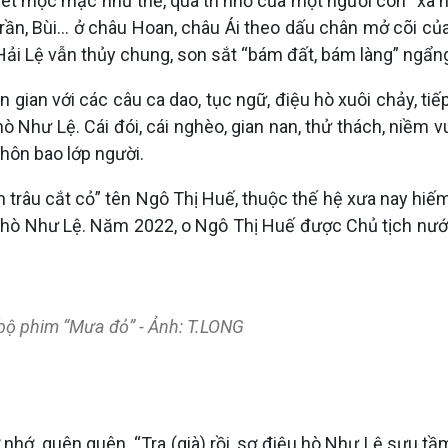
ét mộc mạc như thế, qua trí nhớ của một người con “xa n
ần, Bùi... ở châu Hoan, châu Ái theo dấu chân mở cõi của
ải Lệ vẫn thủy chung, son sắt “bám đất, bám làng” ngẩng c
 gian với các câu ca dao, tục ngữ, điệu hò xuôi chảy, tiế
Như Lệ. Cái đói, cái nghèo, gian nan, thử thách, niềm vui
hôn bao lớp người.
 trâu cắt cỏ” tên Ngô Thị Huế, thuộc thế hệ xưa nay hiế
ệu hò Như Lệ. Năm 2022, o Ngô Thị Huế được Chủ tịch nư
g bộ phim “Mưa đỏ” - Ảnh: T.LONG
nhớ, quên quên. “Tra (già) rồi, sợ điệu hò Như Lệ sưu tầm