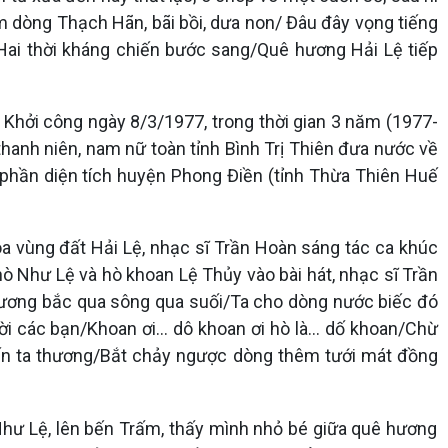
gắm dòng Thạch Hãn, bãi bồi, dưa non/ Đâu đây vọng tiếng
/Hai thời kháng chiến bước sang/Quê hương Hải Lệ tiếp
 Khởi công ngày 8/3/1977, trong thời gian 3 năm (1977-
hanh niên, nam nữ toàn tỉnh Bình Trị Thiên đưa nước về
 phần diện tích huyện Phong Điền (tỉnh Thừa Thiên Huế
a vùng đất Hải Lệ, nhạc sĩ Trần Hoàn sáng tác ca khúc
hò Như Lệ và hò khoan Lệ Thủy vào bài hát, nhạc sĩ Trần
 mương bắc qua sông qua suối/Ta cho dòng nước biếc đó
i các bạn/Khoan ơi... dô khoan ơi hò là... dố khoan/Chừ
n ta thương/Bắt chảy ngược dòng thêm tưới mát đồng
Như Lệ, lên bến Trấm, thấy mình nhỏ bé giữa quê hương