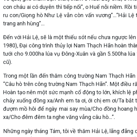
con cháu ai có duyên thì tiếp nối”, o Huế nỗi niềm. Rồi
ru con/Giọng hò Như Lệ vẫn còn vấn vương”...“Hải Lệ 
trang anh hùng”...
Đến với Hải Lệ, sẽ là một thiếu sót nếu chưa ngược lê
1980), Đại công trình thủy lợi Nam Thạch Hãn hoàn thà
tưới cho 9.000ha lúa vụ Đông-Xuân và gần 5.500ha lúa
cũ).
Trong một lần đến thăm công trường Nam Thạch Hãn đan
“Câu hò trên công trường Nam Thạch Hãn”. Một điều rất 
Hoàn tạo nên một sức mạnh cổ động to lớn, khích lệ p
chảy xuống đồng xa/Anh em ta ơi, ới chị em ơi/Ta bắt t
đượm mồ hôi để ngày mai say mùa/Cho đồng hoang hó
xa/Cho đêm đêm ta nghe văng vẳng câu hò…”.
Những ngày tháng Tám, tôi về thăm Hải Lệ, lãng đãng 