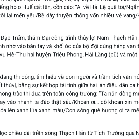
 tiếng hò o Huế cất lên, cồn cào: “Ai về Hải Lệ quê tôi/N
tôi lại mến yêu/Bề dày truyền thống vốn nhiều vẻ vang
n Đập Trấm, thăm Đại công trình thủy lợi Nam Thạch Hãn.
nh nhờ vào bàn tay và khối óc của bộ đội cùng hàng vạn t
 vụ Hè-Thu hai huyện Triệu Phong, Hải Lăng (cũ) và một
g thi công, tìm hiểu về con người và trầm tích văn hó
thúvị, bằng sự kết hợp tài tình giữa hai làn điệu dân ca 
hong trào thi đua trên toàn công trường: “Ta nắn dòng
ay vào nhanh ta đào thật sâu/Khoan ơi... dô khoan xin mờ
a lên xanh lúa xanh màu/Con sông quê hương ơi ta mế
dọc chiều dài triền sông Thạch Hãn từ Tích Trường qua 