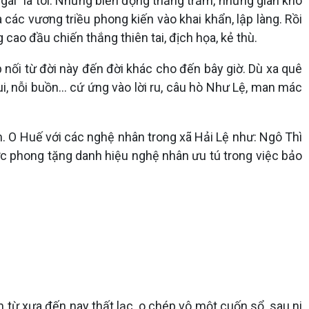
gái” là tôi. Những biến động thăng trầm, những gian khó
 các vương triều phong kiến vào khai khẩn, lập làng. Rồi
ao đầu chiến thắng thiên tai, địch họa, kẻ thù.
p nối từ đời này đến đời khác cho đến bây giờ. Dù xa quê
, nỗi buồn... cứ ứng vào lời ru, câu hò Như Lệ, man mác
m. O Huế với các nghệ nhân trong xã Hải Lệ như: Ngô Thì
ớc phong tặng danh hiệu nghệ nhân ưu tú trong việc bảo
 từ xưa đến nay thất lạc, o chép vô một cuốn sổ, sau ni