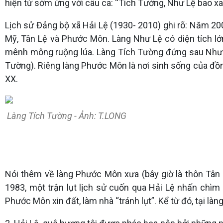
hiện từ sớm ứng với câu ca: “Tích Tường, Như Lệ bao xa
Lịch sử Đảng bộ xã Hải Lệ (1930- 2010) ghi rõ: Năm 200
Mỹ, Tân Lệ và Phước Môn. Làng Như Lệ có diện tích lớn
mênh mông ruộng lúa. Làng Tích Tường đứng sau Như Lệ
Tường). Riêng làng Phước Môn là nơi sinh sống của đồ
XX.
Làng Tích Tường - Ảnh: T.LONG
Nói thêm về làng Phước Môn xưa (bây giờ là thôn Tân
1983, một trận lụt lịch sử cuốn qua Hải Lệ nhấn chì
Phước Môn xin đất, làm nhà “tránh lụt”. Kể từ đó, tại 