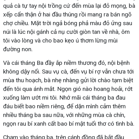
quả cà tự tay nội trồng cứ đến mùa lại đỏ mọng, bà
xếp cẩn thận ở hai đầu thúng rồi mang ra bán ngõ
chợ chiều. Mặt trời ngả bóng phả màu đỏ ửng sau
núi là lúc nội gánh cả nụ cười giòn tan về nhà, ôm
tôi vào lòng và cho bao kẹo ú thơm lừng mùi
đường non.
Và cái tháng Ba đầy ắp niềm thương đó, nội bệnh
không dậy nổi. Sau vụ cà, đến vụ bí rợ vẫn chưa tới
mùa thu hoạch, bà nhẹ nhàng gửi lời chào tạm biệt
đến tôi qua ánh mắt. Ngọn gió nào hoang hoải, rớt
xuống làm ướt mi tôi. Nhớ mãi cái tháng ba đau
đáu biết bao niềm riêng, để dặn mình cảm thêm
nhiều tháng ba sau nữa, với những mùa cà chín,
ngọn rau bí xanh cất bao bí mật tuổi thơ có tình bà.
Chạm vào tháng ba, trên cánh đồng đã bắt đầu