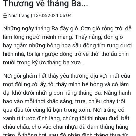
Thương về tháng Ba...
Như Trang |
13/03/2021 06:04
Những ngày tháng Ba đầy gió. Cơn gió rỗng trời dễ
làm lòng người mênh mang. Thấy nắng, đón gió
hay ngắm những bông hoa sầu đông tím rụng dưới
hiên nhà, tôi lại ngược dòng trở về thời thơ ấu chín
muồi trong ký ức tháng ba xưa…
Nơi gói ghém hết thảy yêu thương dịu vợi nhất của
một đời người ấy, tôi thấy mình bé bỏng và có lắm
dại khờ dưới những con nắng tháng Ba. Nắng hanh
hao vào mỗi thời khắc sáng, trưa, chiều chảy trôi
qua đầu tôi cùng lũ bạn trong xóm. Nơi trảng cỏ
xanh rì trước đình làng, chúng tôi thi nhau đuổi bắt
châu chấu, cho vào chai nhựa đã đâm thủng hàng
trăm lỗ thông hơi, sau đó phân định thắng thua từ