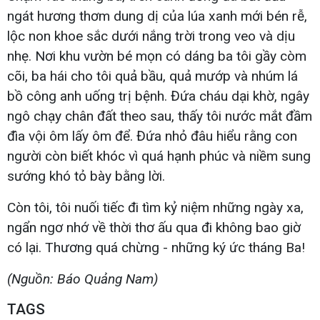
ngát hương thơm dung dị của lúa xanh mới bén rễ,
lộc non khoe sắc dưới nắng trời trong veo và dịu
nhẹ. Nơi khu vườn bé mọn có dáng ba tôi gầy còm
cõi, ba hái cho tôi quả bầu, quả mướp và nhúm lá
bồ công anh uống trị bệnh. Đứa cháu dại khờ, ngây
ngô chạy chân đất theo sau, thấy tôi nước mắt đầm
đìa vội ôm lấy ôm để. Đứa nhỏ đâu hiểu rằng con
người còn biết khóc vì quá hạnh phúc và niềm sung
sướng khó tỏ bày bằng lời.
Còn tôi, tôi nuối tiếc đi tìm kỷ niệm những ngày xa,
ngẩn ngơ nhớ về thời thơ ấu qua đi không bao giờ
có lại. Thương quá chừng - những ký ức tháng Ba!
(Nguồn: Báo Quảng Nam)
TAGS