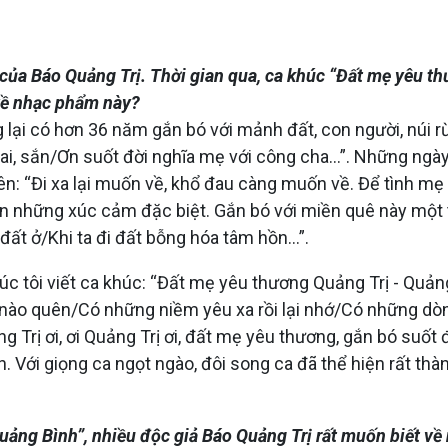
 của Báo Quảng Trị. Thời gian qua, ca khúc “Đất mẹ yêu 
 về nhạc phẩm này?
lại có hơn 36 năm gắn bó với mảnh đất, con người, núi rừ
 sắn/Ơn suốt đời nghĩa mẹ với công cha...”. Những ngày x
uyên: “Đi xa lại muốn về, khổ đau càng muốn về. Để tình m
ên những xúc cảm đặc biệt. Gắn bó với miền quê này một th
đất ở/Khi ta đi đất bỗng hóa tâm hồn...”.
húc tôi viết ca khúc: “Đất mẹ yêu thương Quảng Trị - Quản
 nào quên/Có những niềm yêu xa rồi lại nhớ/Có những d
g Trị ơi, ơi Quảng Trị ơi, đất mẹ yêu thương, gắn bó suốt đ
n. Với giọng ca ngọt ngào, đôi song ca đã thể hiện rất thà
ảng Bình”, nhiều độc giả Báo Quảng Trị rất muốn biết về n