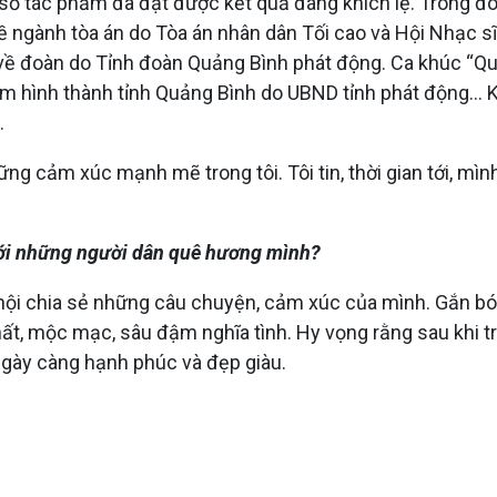
số tác phẩm đã đạt được kết quả đáng khích lệ. Trong đó
về ngành tòa án do Tòa án nhân dân Tối cao và Hội Nhạc s
t về đoàn do Tỉnh đoàn Quảng Bình phát động. Ca khúc “Q
hình thành tỉnh Quảng Bình do UBND tỉnh phát động... Kh
.
ững cảm xúc mạnh mẽ trong tôi. Tôi tin, thời gian tới, m
 với những người dân quê hương mình?
ơ hội chia sẻ những câu chuyện, cảm xúc của mình. Gắn bó 
ất, mộc mạc, sâu đậm nghĩa tình. Hy vọng rằng sau khi tr
gày càng hạnh phúc và đẹp giàu.