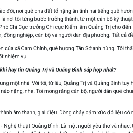
hào đời, nơi quê cha đất tổ nặng ân tình hai tiếng quê hươ
là nơi tôi từng bước trưởng thành, từ một cán bộ kỹ thuậ
Phó Chi Cục trưởng Chi cục Kiểm lâm Quảng Trị cho đến kh
 đồng nghiệp, cán bộ và người dân địa phương. Tất cả đều
 con của xã Cam Chính, quê hương Tân Sở anh hùng. Tôi th
ốt nhiệm vụ.
 khi hay tin Quảng Trị và Quảng Bình sắp hợp nhất?
chung một nhà. Với tôi, từ lâu, Quảng Trị và Quảng Bình tuy
 nào nặng, nhẹ. Tôi mong rằng cán bộ, người dân quê chu
ên thành âm thanh, giai điệu. Dòng chảy cảm xúc đó liệu c
ọc - Nghệ thuật Quảng Bình. Là một người yêu thơ và nhạc