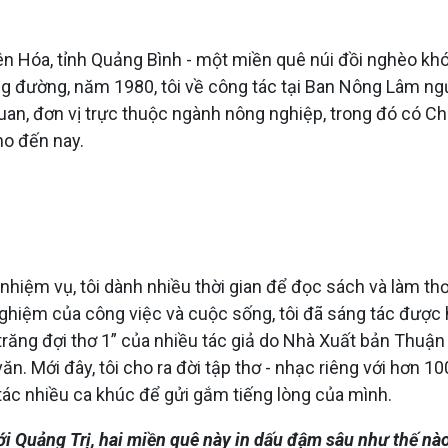
n Hóa, tỉnh Quảng Bình - một miền quê núi đồi nghèo khó.
ng đường, năm 1980, tôi về công tác tại Ban Nông Lâm ngư
 quan, đơn vị trực thuộc ngành nông nghiệp, trong đó có C
ho đến nay.
 nhiệm vụ, tôi dành nhiều thời gian để đọc sách và làm t
 nghiệm của công việc và cuộc sống, tôi đã sáng tác được 
 trăng đợi thơ 1” của nhiều tác giả do Nhà Xuất bản Thuậ
n. Mới đây, tôi cho ra đời tập thơ - nhạc riêng với hơn 1
 tác nhiều ca khúc để gửi gắm tiếng lòng của mình.
 với Quảng Trị, hai miền quê này in dấu đậm sâu như thế nà