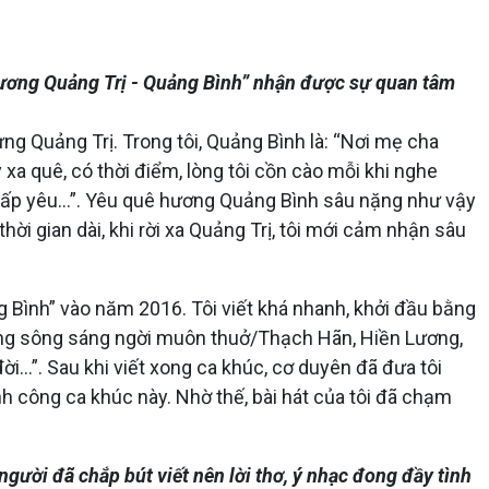
thương Quảng Trị - Quảng Bình” nhận được sự quan tâm
ng Quảng Trị. Trong tôi, Quảng Bình là: “Nơi mẹ cha
a quê, có thời điểm, lòng tôi cồn cào mỗi khi nghe
ẹ ấp yêu...”. Yêu quê hương Quảng Bình sâu nặng như vậy
ời gian dài, khi rời xa Quảng Trị, tôi mới cảm nhận sâu
g Bình” vào năm 2016. Tôi viết khá nhanh, khởi đầu bằng
òng sông sáng ngời muôn thuở/Thạch Hãn, Hiền Lương,
ời...”. Sau khi viết xong ca khúc, cơ duyên đã đưa tôi
nh công ca khúc này. Nhờ thế, bài hát của tôi đã chạm
gười đã chắp bút viết nên lời thơ, ý nhạc đong đầy tình