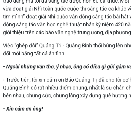
trào dâng mà tôi đã sáng tác được hơn 60 ca khúc. Một 
vừa đoạt giải Nhì toàn quốc cuộc thi sáng tác ca khúc 
tim mình” đoạt giải Nhì cuộc vận động sáng tác bài há
động sáng tác văn học nghệ thuật nhân kỷ niệm 420 năm 
giới thiệu trên các báo văn nghệ trung ương, địa phương
Việc “ghép đôi” Quảng Trị - Quảng Bình thổi bùng lên nh
đổi mới bằng tất cả ân tình.
- Ngoài những vần thơ, ý nhạc, ông có điều gì gửi gắm
- Trước tiên, tôi xin cảm ơn Báo Quảng Trị đã cho tôi c
Quảng Bình có rất nhiều điểm chung, nhất là sự chân ch
bên nhau, chung sức, chung lòng xây dựng quê hương n
- Xin cảm ơn ông!