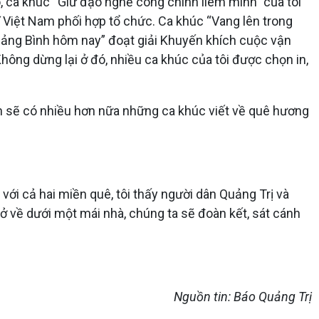
, ca khúc “Giữ đạo nghề công chính liêm minh” của tôi
ĩ Việt Nam phối hợp tổ chức. Ca khúc “Vang lên trong
uảng Bình hôm nay” đoạt giải Khuyến khích cuộc vận
ông dừng lại ở đó, nhiều ca khúc của tôi được chọn in,
ình sẽ có nhiều hơn nữa những ca khúc viết về quê hương
với cả hai miền quê, tôi thấy người dân Quảng Trị và
ở về dưới một mái nhà, chúng ta sẽ đoàn kết, sát cánh
Nguồn tin: Báo Quảng Trị