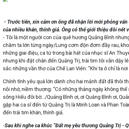
- Trước tiên, xin cảm ơn ông đã nhận lời mời phỏng vấn
của nhiều khán, thính giả. Ông có thể giới thiệu đôi nét
- Tôi là một người con của quê hương Quảng Bình nhưng 
chăm ta lớn từng ngày/Lưng cơm độn đơm đầy rau, khoai,
những giai điệu, ca từ trong bài hát của nhạc sĩ An Th
nhưng khi đặt chân đến Quảng Trị, trái tim tôi vẫn dậy l
sắc những vần thơ của Chế Lan Viên: “Khi ta ở chỉ là nơi 
Chính tình yêu quá lớn dành cho hai mảnh đất đã thôi t
nỗi nhớ, niềm thương: “Có những tháng ngày không thể
sông Hiếu đôi bờ.../Quảng Bình ơi, ơi Quảng Bình ơi, Quản
gặp hai ca sĩ đến từ Quảng Trị là Minh Loan và Phan Toà
đến trái tim khán, thính giả.
-
Sau khi nghe ca khúc “Đất mẹ yêu thương Quảng Trị - Qu