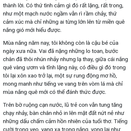
thành lời. Có thứ tình cảm gì đó rất lặng, rất trong,
như một mạch nước ngầm vẫn rì rầm chảy, thứ
cảm xúc mà chỉ những ai từng lớn lên từ miền quê
nắng gió mới hiểu được.
Mùa nắng năm nay, tôi không còn là cậu bé của
ngày xưa nữa. Vai đã nặng những lo toan, bước
chân đã thôi nhún nhảy nhưng lạ thay, giữa cái nắng
quê vàng ươm và tĩnh lặng này, có điều gì đó trong
tôi lại xôn xao trở lại, một sự rung động mơ hồ,
mong manh như tiếng ve vang trên vòm lá mà chỉ
mùa nắng quê mới có thể đánh thức được.
Trên bờ ruộng cạn nước, lũ trẻ con vẫn tung tăng
chạy nhảy, bàn chân nhỏ in lên mặt đất nứt nẻ như
những dấu chấm cảm hồn nhiên của tuổi thơ. Tiếng
cười trong veo, vang xa trong nắng, vọng lại như