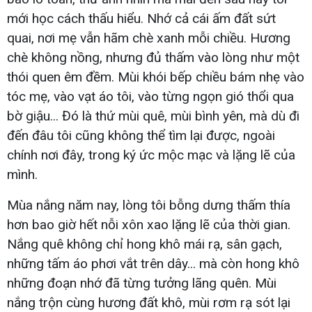
mới học cách thấu hiểu. Nhớ cả cái ấm đất sứt
quai, nơi mẹ vẫn hãm chè xanh mỗi chiều. Hương
chè không nồng, nhưng đủ thấm vào lòng như một
thói quen êm đềm. Mùi khói bếp chiều bám nhẹ vào
tóc mẹ, vào vạt áo tôi, vào từng ngọn gió thổi qua
bờ giậu... Đó là thứ mùi quê, mùi bình yên, mà dù đi
đến đâu tôi cũng không thể tìm lại được, ngoài
chính nơi đây, trong ký ức mộc mạc và lặng lẽ của
mình.
Mùa nắng năm nay, lòng tôi bỗng dưng thấm thía
hơn bao giờ hết nỗi xôn xao lặng lẽ của thời gian.
Nắng quê không chỉ hong khô mái rạ, sân gạch,
những tấm áo phơi vắt trên dây... mà còn hong khô
những đoạn nhớ đã từng tưởng lãng quên. Mùi
nắng trộn cùng hương đất khô, mùi rơm rạ sót lại