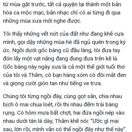
từ mùa gặt trước, tất cả quyện lại thành một bản
hòa ca mộc mạc, bản nhạc chỉ có ai từng đi qua
những mùa xưa mới nghe được.
Tôi thấy những vết nứt của đất như đang khẽ cựa
mình, gọi dậy những mùa hè đã ngủ quên trong ký
ức. Ngồi dưới gốc bàng cũ đầu làng, tôi đưa tay
đón lấy một vạt nắng đang đung đưa trên kẽ lá.
Gốc bàng này ngày xưa là cả một thế giới tuổi thơ
của tôi và Thắm, cô bạn hàng xóm có đôi mắt đen
và giọng cười giòn tan như tiếng ve trưa.
Chúng tôi từng ngồi đây, cùng gọt sắn, chia nhau
bịch ô mai chua loét, rồi thi nhau đếm trái bàng
rụng. Có hôm mưa bất chợt, hai đứa ngồi nép vào
nhau dưới tán lá dày, Thắm khẽ nói: “Ước gì mai
sau, lớn rồi, mình vẫn có thể ngồi đây như thế này”.