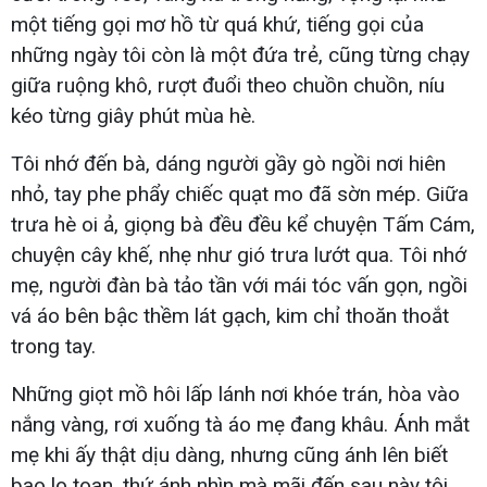
một tiếng gọi mơ hồ từ quá khứ, tiếng gọi của
những ngày tôi còn là một đứa trẻ, cũng từng chạy
giữa ruộng khô, rượt đuổi theo chuồn chuồn, níu
kéo từng giây phút mùa hè.
Tôi nhớ đến bà, dáng người gầy gò ngồi nơi hiên
nhỏ, tay phe phẩy chiếc quạt mo đã sờn mép. Giữa
trưa hè oi ả, giọng bà đều đều kể chuyện Tấm Cám,
chuyện cây khế, nhẹ như gió trưa lướt qua. Tôi nhớ
mẹ, người đàn bà tảo tần với mái tóc vấn gọn, ngồi
vá áo bên bậc thềm lát gạch, kim chỉ thoăn thoắt
trong tay.
Những giọt mồ hôi lấp lánh nơi khóe trán, hòa vào
nắng vàng, rơi xuống tà áo mẹ đang khâu. Ánh mắt
mẹ khi ấy thật dịu dàng, nhưng cũng ánh lên biết
bao lo toan, thứ ánh nhìn mà mãi đến sau này tôi