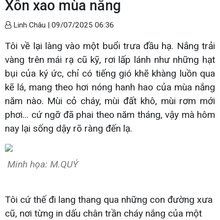
Xôn xao mùa nắng
Linh Châu |
09/07/2025 06:36
Tôi về lại làng vào một buổi trưa đầu hạ. Nắng trải
vàng trên mái rạ cũ kỹ, rơi lấp lánh như những hạt
bụi của ký ức, chỉ có tiếng gió khẽ khàng luồn qua
kẽ lá, mang theo hơi nóng hanh hao của mùa nắng
năm nào. Mùi cỏ cháy, mùi đất khô, mùi rơm mới
phơi... cứ ngỡ đã phai theo năm tháng, vậy mà hôm
nay lại sống dậy rõ ràng đến lạ.
Minh họa: M.QUÝ
Tôi cứ thế đi lang thang qua những con đường xưa
cũ, nơi từng in dấu chân trần cháy nắng của một