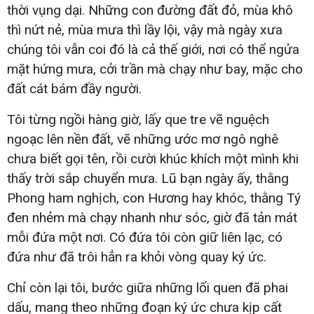
thời vụng dại. Những con đường đất đỏ, mùa khô
thì nứt nẻ, mùa mưa thì lầy lội, vậy mà ngày xưa
chúng tôi vẫn coi đó là cả thế giới, nơi có thể ngửa
mặt hứng mưa, cởi trần mà chạy như bay, mặc cho
đất cát bám đầy người.
Tôi từng ngồi hàng giờ, lấy que tre vẽ nguệch
ngoạc lên nền đất, vẽ những ước mơ ngô nghê
chưa biết gọi tên, rồi cười khúc khích một mình khi
thấy trời sắp chuyển mưa. Lũ bạn ngày ấy, thằng
Phong ham nghịch, con Hương hay khóc, thằng Tý
đen nhẻm mà chạy nhanh như sóc, giờ đã tản mát
mỗi đứa một nơi. Có đứa tôi còn giữ liên lạc, có
đứa như đã trôi hẳn ra khỏi vòng quay ký ức.
Chỉ còn lại tôi, bước giữa những lối quen đã phai
dấu, mang theo những đoạn ký ức chưa kịp cất